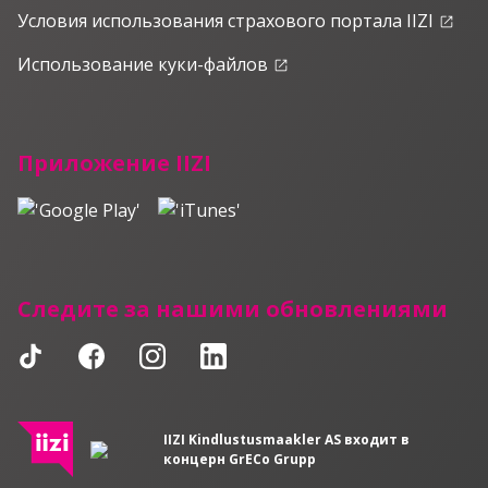
Условия использования страхового портала IIZI
launch
Использование куки-файлов
launch
Приложение IIZI
Следите за нашими обновлениями
IIZI Kindlustusmaakler AS входит в
концерн GrECo Grupp