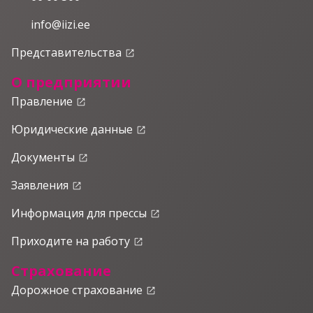
info@iizi.ee
Представительства
launch
О предприятии
Правление
launch
Юридические данные
launch
Документы
launch
Заявления
launch
Информация для прессы
launch
Приходите на работу
launch
Страхование
Дорожное страхование
launch