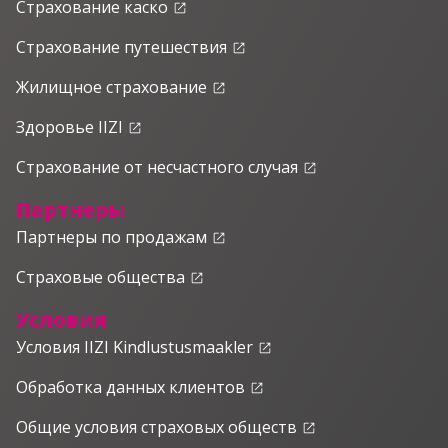
Страхование каско
launch
Страхование путешествия
launch
Жилищное страхование
launch
Здоровье IIZI
launch
Страхование от несчастного случая
launch
Партнеры
Партнеры по продажам
launch
Страховые общества
launch
Условия
Условия IIZI Kindlustusmaakler
launch
Обработка данных клиентов
launch
Общие условия страховых обществ
launch