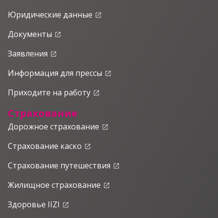
Юридические данные
launch
Документы
launch
Заявления
launch
Информация для прессы
launch
Приходите на работу
launch
Страхование
Дорожное страхование
launch
Страхование каско
launch
Страхование путешествия
launch
Жилищное страхование
launch
Здоровье IIZI
launch