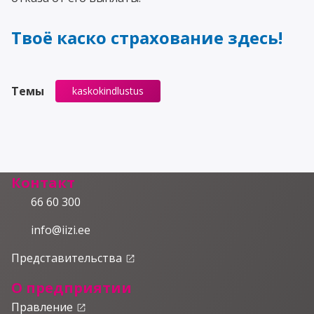
Твоё каско страхование здесь!
Темы
kaskokindlustus
Контакт
66 60 300
info@iizi.ee
Представительства
launch
О предприятии
Правление
launch