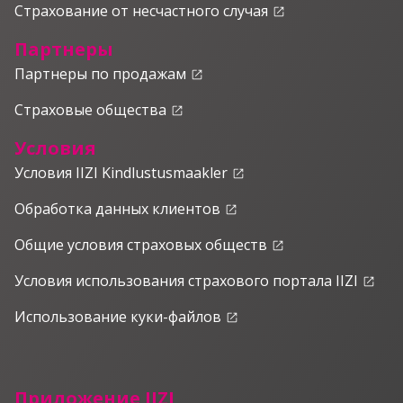
Страхование от несчастного случая
launch
Партнеры
Партнеры по продажам
launch
Страховые общества
launch
Условия
Условия IIZI Kindlustusmaakler
launch
Обработка данных клиентов
launch
Общие условия страховых обществ
launch
Условия использования страхового портала IIZI
launch
Использование куки-файлов
launch
Приложение IIZI