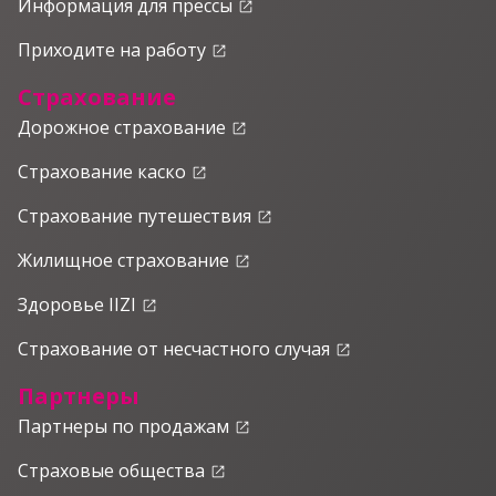
Информация для прессы
launch
Приходите на работу
launch
Страхование
Дорожное страхование
launch
Страхование каско
launch
Страхование путешествия
launch
Жилищное страхование
launch
Здоровье IIZI
launch
Страхование от несчастного случая
launch
Партнеры
Партнеры по продажам
launch
Страховые общества
launch