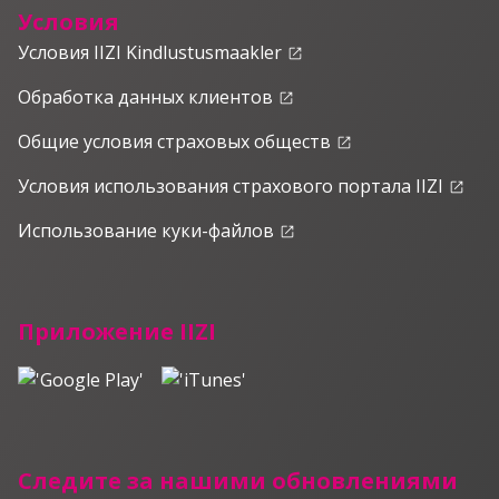
Условия
Условия IIZI Kindlustusmaakler
launch
Обработка данных клиентов
launch
Общие условия страховых обществ
launch
Условия использования страхового портала IIZI
launch
Использование куки-файлов
launch
Приложение IIZI
Следите за нашими обновлениями