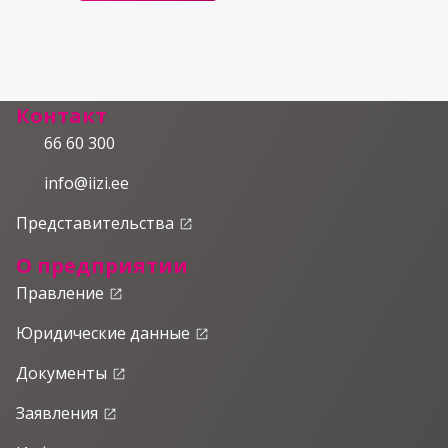
Контакт
66 60 300
info@iizi.ee
Представительства
launch
О предприятии
Правление
launch
Юридические данные
launch
Документы
launch
Заявления
launch