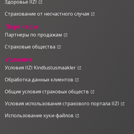
Здоровье IIZI
launch
Страхование от несчастного случая
launch
Партнеры
Партнеры по продажам
launch
Страховые общества
launch
Условия
Условия IIZI Kindlustusmaakler
launch
Обработка данных клиентов
launch
Общие условия страховых обществ
launch
Условия использования страхового портала IIZI
launch
Использование куки-файлов
launch