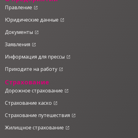
Правление
launch
Юридические данные
launch
Документы
launch
Заявления
launch
Информация для прессы
launch
Приходите на работу
launch
Страхование
Дорожное страхование
launch
Страхование каско
launch
Страхование путешествия
launch
Жилищное страхование
launch