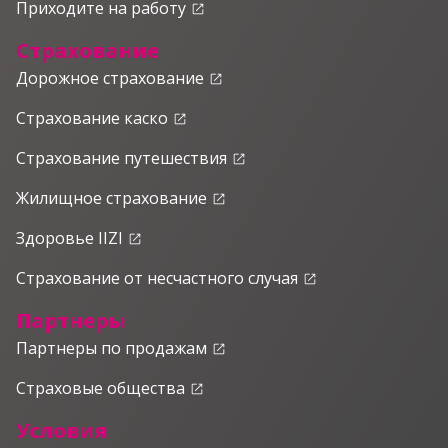
Приходите на работу
launch
Страхование
Дорожное страхование
launch
Страхование каско
launch
Страхование путешествия
launch
Жилищное страхование
launch
Здоровье IIZI
launch
Страхование от несчастного случая
launch
Партнеры
Партнеры по продажам
launch
Страховые общества
launch
Условия