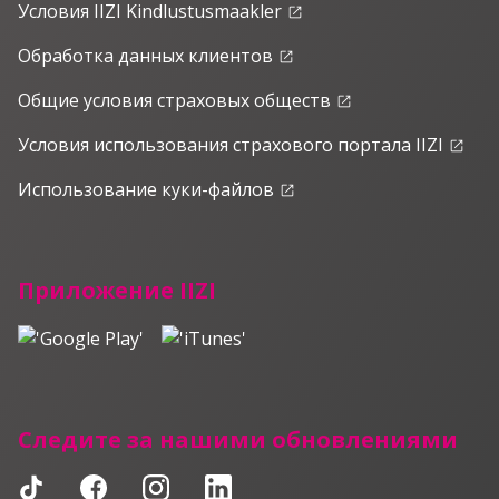
Условия IIZI Kindlustusmaakler
launch
Обработка данных клиентов
launch
Общие условия страховых обществ
launch
Условия использования страхового портала IIZI
launch
Использование куки-файлов
launch
Приложение IIZI
Следите за нашими обновлениями