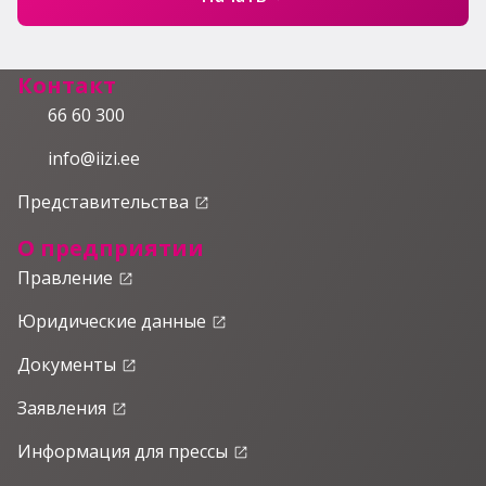
Контакт
66 60 300
info@iizi.ee
Представительства
launch
О предприятии
Правление
launch
Юридические данные
launch
Документы
launch
Заявления
launch
Информация для прессы
launch