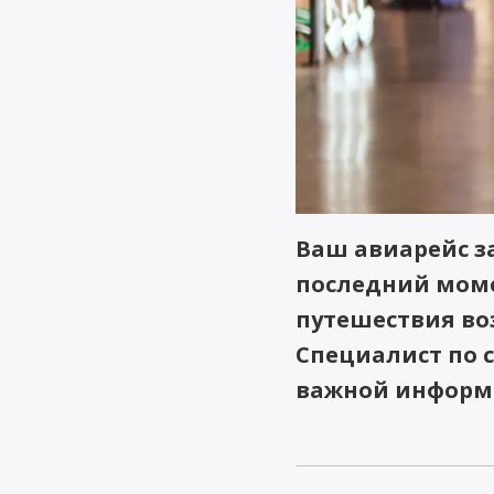
Ваш авиарейс з
последний моме
путешествия во
Специалист по 
важной информа