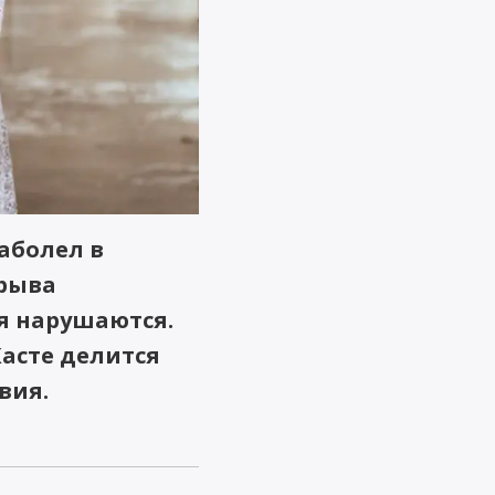
аболел в
срыва
я нарушаются.
Касте делится
вия.