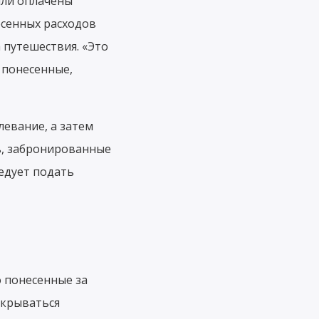
ыли оплачены
есенных расходов
путешествия. «Это
 понесенные,
евание, а затем
ь, забронированные
ледует подать
о понесенные за
окрываться