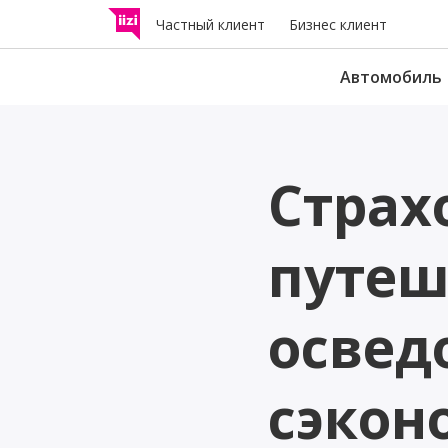
Частный клиент
Бизнес клиент
Автомобиль
Страхование
Страх
дорожного движе
Возмещает другим участ
дорожного движения уще
путеш
причиненный в результат
аварии.
освед
Н
Страхование лёгк
электротранспорт
сэкон
Проверьте, требуется ли 
лёгкому электротранспор
средству страховка и кака