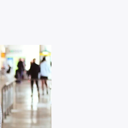
дов
да при их
ранении.