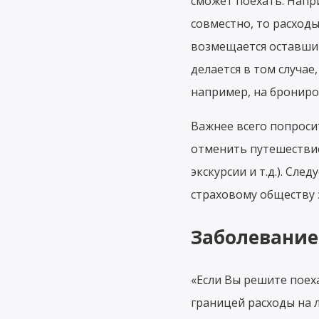
сможет поехать. Нап
совместно, то расход
возмещается оставшим
делается в том случа
например, на брониро
Важнее всего попроси
отменить путешестви
экскурсии и т.д.). Сл
страховому обществу 
Заболевание
«Если Вы решите поех
границей расходы на 