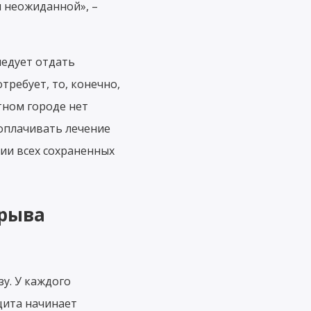
я неожиданной», –
ледует отдать
требует, то, конечно,
тном городе нет
оплачивать лечение
нии всех сохраненных
срыва
зу. У каждого
щита начинает