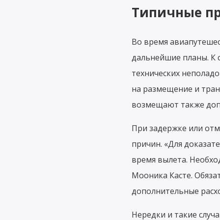
Типичные пр
Во время авиапутешес
дальнейшие планы. К 
технических неполадо
на размещение и тран
возмещают также допо
При задержке или отм
причин. «Для доказат
время вылета. Необхо
Мооника Касте. Обяза
дополнительные расход
Нередки и такие случа