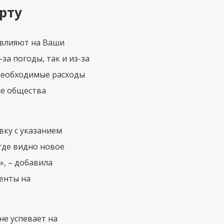
рту
 влияют на Ваши
а погоды, так и из-за
необходимые расходы
ые общества
вку с указанием
где видно новое
, – добавила
менты на
не успевает на