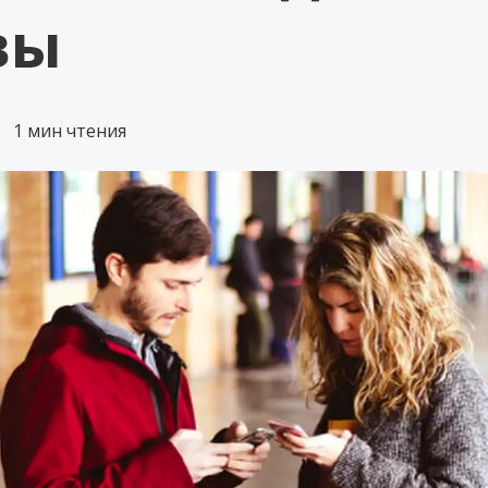
вы
3 € / МЕС
Страхование
Автомобиль на замену
маломерных су
Поможет вам сохранить
1 мин чтения
привычный образ жизни в
3ащищает морские су
случае повреждения вашего
использовании,
автомобиля.
транспортировке и х