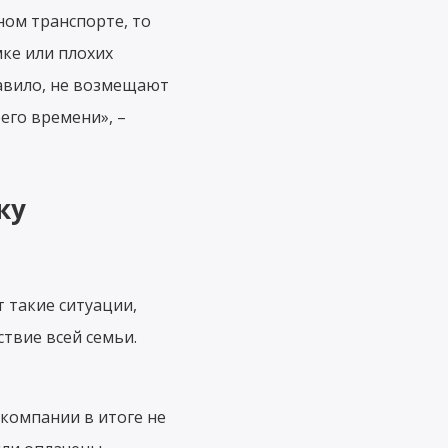
ном транспорте, то
мке или плохих
равило, не возмещают
го времени», –
ку
 такие ситуации,
твие всей семьи.
 компании в итоге не