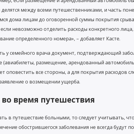
ример, если размещение и арендованный автомобиль б
ы делятся между всеми путешественниками, и часть пон
ся дома лицам до оговоренной суммы покрытия срыва 
е, если невозможно отделить расходы конкретного лица,
вание определенного номера», – добавляет Касте.
ть у семейного врача документ, подтверждающий забол
е (авиабилеты, размещение, арендованный автомобил
едует оповестить все стороны, а для покрытия расходов с
заявление о возмещении ущерба.
 во время путешествия
ать в путешествие больными, то следует учитывать, чт
лечение обострившегося заболевания не всегда будут п