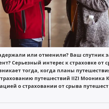
адержали или отменили? Ваш спутник з
нт? Серьезный интерес к страховке от 
зникает тогда, когда планы путешестви
страхованию путешествий IIZI Мооника 
цией о страховании от срыва путешест