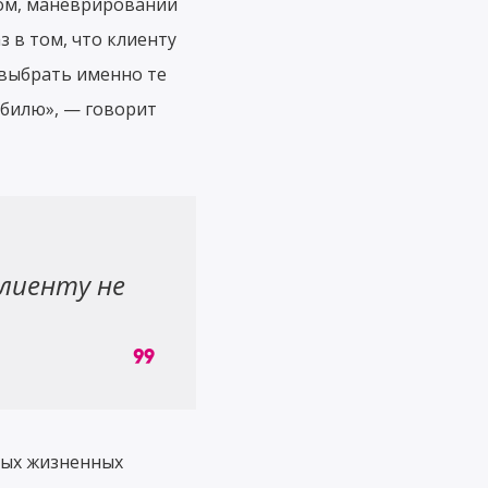
дом, маневрировании
 в том, что клиенту
 выбрать именно те
обилю», — говорит
лиенту не
ных жизненных