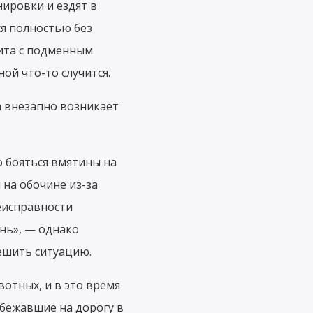
нировки и ездят в
ся полностью без
щита с подменным
й что-то случится.
а внезапно возникает
о бояться вмятины на
 на обочине из-за
неисправности
нь», — однако
ешить ситуацию.
вотных, и в это время
ыбежавшие на дорогу в