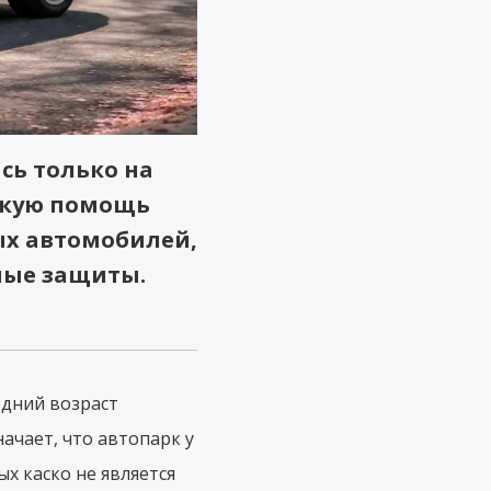
сь только на
какую помощь
ых автомобилей,
ные защиты.
едний возраст
начает, что автопарк у
ых каско не является