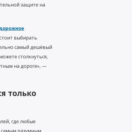
ительной защите на
дорожное
 стоит выбирать
тельно самый дешёвый
можете столкнуться,
тным на дороге», —
ся только
лей, где любые
а самым разумным