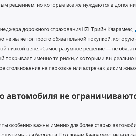
ым решением, но которые всё же нуждаются в дополн
неджера дорожного страхования IIZI Трийн Кяарамеэс,
о не является просто обязательной покупкой, которую
ой низкой цене: «Самое разумное решение — не обяза
рый покрывает именно те риски, с которыми вы реально 
е столкновение на парковке или встреча с диким живо
го автомобиля не ограничивают
ты особенно важны именно для более старых автомоби
ощутимы для бюджета. По словам Кяарамеэс, не всегд