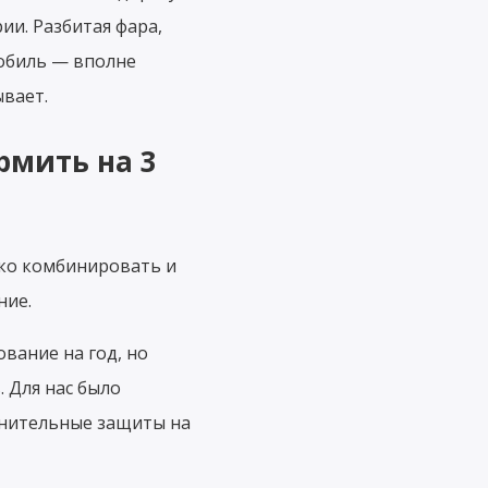
ии. Разбитая фара,
обиль — вполне
вает.
мить на 3
бко комбинировать и
ние.
вание на год, но
 Для нас было
лнительные защиты на