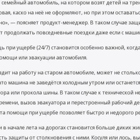
, семейный автомобиль, на котором возят детей на тре
вая, каско на неё не оформляют, но при этом оставать
о», — поясняет продукт-менеджер. В таком случае за
 продолжать повседневные поездки даже если с машино
ь при ущербе (24/7) становится особенно важной, когд
омощи или эвакуации автомобиля.
здит на работу на старом автомобиле, может не стольк
 что машина не заведётся холодным утром или останется
тора или прокола шины. В таком случае к технической 
ремени, вызов эвакуатора и перестроенный рабочий де
та помощи при ущербе позволяет быстро и недорого р
и в начале лета на дорогах становится больше диких жи
ть защиты от столкновения с ними. Косуля или лось, в