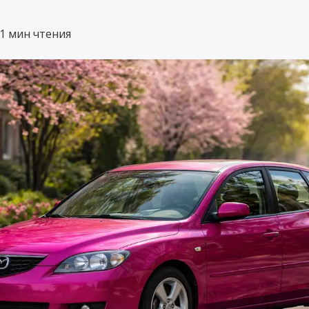
1 мин чтения
 / МЕС
Страхование
мену
маломерных судов
в
3ащищает морские суда при их
го
использовании,
транспортировке и хранении.