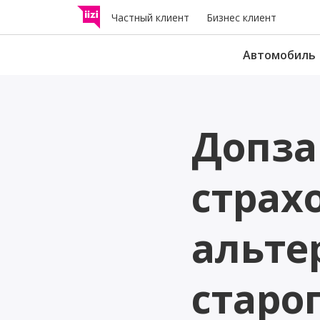
Частный клиент
Бизнес клиент
Автомобиль
Страхование
Допза
дорожного движе
Возмещает другим участ
дорожного движения уще
страх
причиненный в результат
аварии.
альте
Н
Страхование лёгк
электротранспорт
старо
Проверьте, требуется ли 
лёгкому электротранспор
средству страховка и кака