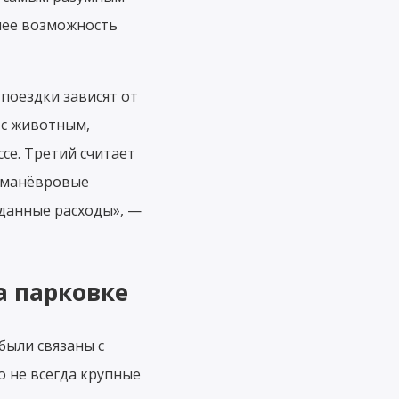
нее возможность
поездки зависят от
 с животным,
се. Третий считает
 манёвровые
данные расходы», —
а парковке
были связаны с
о не всегда крупные