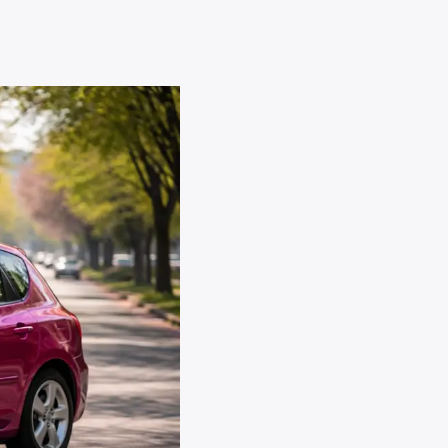
Страхование
гидроцикла
Защитите гидроцикл от
столкновений, кражи,
повреждений при
транспортировке и
ответственности перед
третьими лицами.