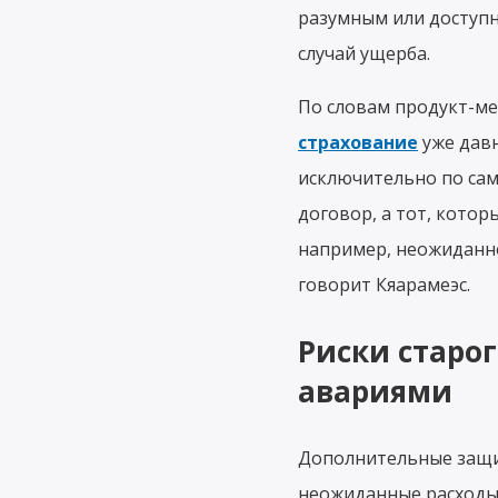
разумным или доступн
случай ущерба.
По словам продукт-ме
страхование
уже давн
исключительно по сам
договор, а тот, кото
например, неожиданно
говорит Кяарамеэс.
Риски старо
авариями
Дополнительные защи
неожиданные расходы 