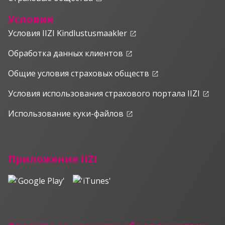
Условия
Условия IIZI Kindlustusmaakler
launch
Обработка данных клиентов
launch
Общие условия страховых обществ
launch
Условия использования страхового портала IIZI
launch
Использование куки-файлов
launch
Приложение IIZI