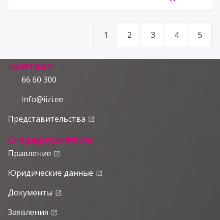
1
2
3
4
5
Контакт
66 60 300
info@iizi.ee
Представительства
launch
О предприятии
Правление
launch
Юридические данные
launch
Документы
launch
Заявления
launch