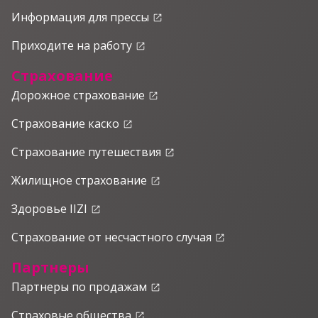
Информация для прессы
launch
Приходите на работу
launch
Страхование
Дорожное страхование
launch
Страхование каско
launch
Страхование путешествия
launch
Жилищное страхование
launch
Здоровье IIZI
launch
Страхование от несчастного случая
launch
Партнеры
Партнеры по продажам
launch
Страховые общества
launch