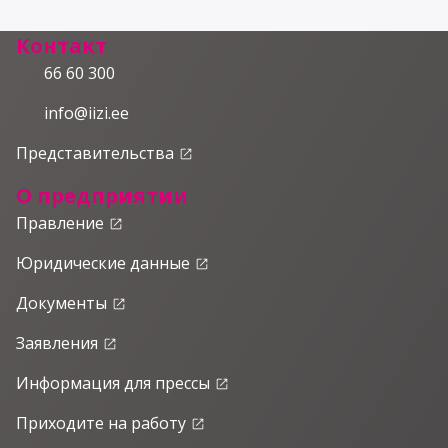
Контакт
66 60 300
info@iizi.ee
Представительства
launch
О предприятии
Правление
launch
Юридические данные
launch
Документы
launch
Заявления
launch
Информация для прессы
launch
Приходите на работу
launch