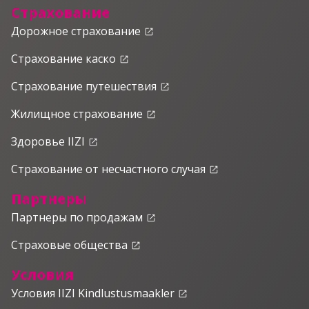
Страхование
Дорожное страхование
launch
Страхование каско
launch
Страхование путешествия
launch
Жилищное страхование
launch
Здоровье IIZI
launch
Страхование от несчастного случая
launch
Партнеры
Партнеры по продажам
launch
Страховые общества
launch
Условия
Условия IIZI Kindlustusmaakler
launch