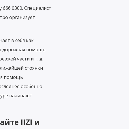
 666 0300. Специалист
тро организует
ает в себя как
ая дорожная помощь
зжей части и т. д.
ближайшей стоянки
ная помощь
Последнее особенно
туре начинают
йте IIZI и