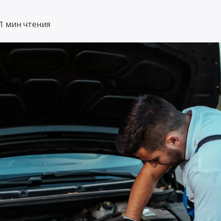
1 мин чтения
 / МЕС
Страхование
мену
маломерных судов
в
3ащищает морские суда при их
го
использовании,
транспортировке и хранении.