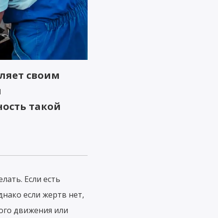
вляет своим
я
ость такой
лать. Если есть
нако если жертв нет,
ого движения или