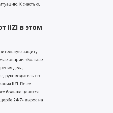
итуацию. К счастью,
 IIZI в этом
лнительную защиту
лучае аварии. «Больше
рения дела,
эс, руководитель по
ния IIZI. По ее
все больше ценится
щербе 24/7» вырос на