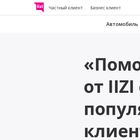
Частный клиент
Бизнес клиент
Автомобиль
Страхование
«Помо
дорожного движе
Возмещает другим участ
дорожного движения уще
от IIZ
причиненный в результат
аварии.
попул
Н
Страхование лёгк
электротранспорт
клиен
Проверьте, требуется ли 
лёгкому электротранспор
средству страховка и кака