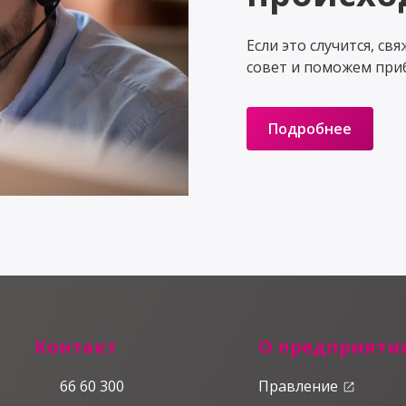
Если это случится, св
совет и поможем при
Подробнее
Контакт
О предприяти
66 60 300
Правление
launch