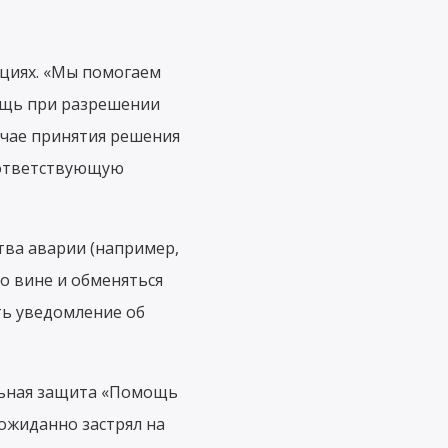
ациях. «Мы помогаем
ощь при разрешении
учае принятия решения
оответствующую
тва аварии (например,
о вине и обменяться
ть уведомление об
ельная защита «Помощь
еожиданно застрял на