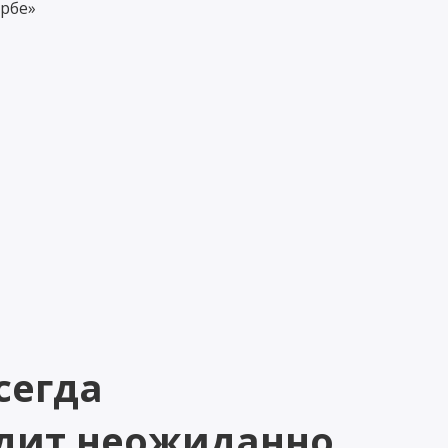
ербе»
сегда
дит неожиданно