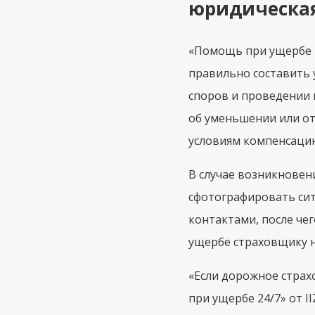
юридическа
«Помощь при ущербе 2
правильно составить
споров и проведении 
об уменьшении или о
условиям компенсаци
В случае возникновен
сфотографировать сит
контактами, после че
ущербе страховщику на
«Если дорожное страх
при ущербе 24/7» от I