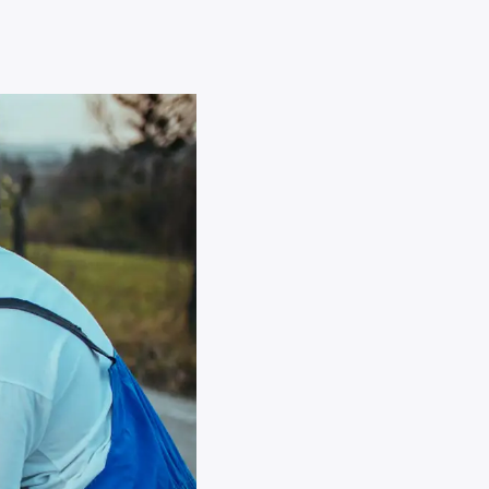
Страхование
гидроцикла
Защитите гидроцикл от
столкновений, кражи,
повреждений при
транспортировке и
ответственности перед
третьими лицами.