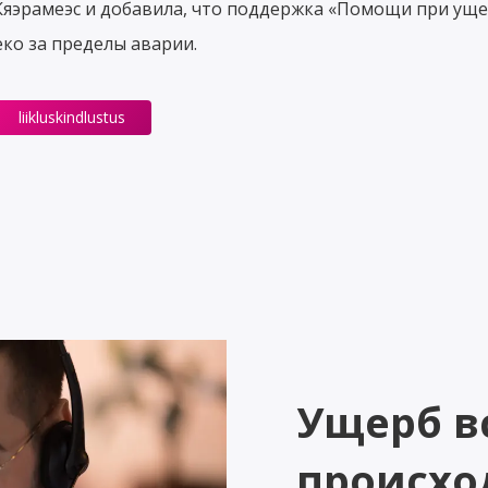
Кяэрамеэс и добавила, что поддержка «Помощи при ущ
еко за пределы аварии.
liikluskindlustus
Ущерб в
происхо