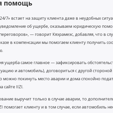
я помощь
4/7» встает на защиту клиента даже в неудобных ситу
 уведомление об ущербе, оказываем юридическую пом
переговоров», — говорит Кяэрамеэс, добавляя, что в сл
тказе в компенсации мы помогаем клиенту получить с
ю.
ия ущерба самое главное — зафиксировать обстоятельс
уацию и автомобиль), договориться с другой стороной 
го можно покинуть место аварии и дома спокойно пода
 сайте IIZI.
ование выручит только в случае аварии, то дополнит
IZI помогает клиенту и в том случае, если автомобиль н