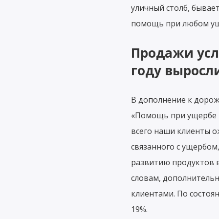
уличный столб, бывает
помощь при любом ущ
Продажи услу
году выросл
В дополнение к доро
«Помощь при ущербе 24
всего наши клиенты 
связанного с ущербом
развитию продуктов в 
словам, дополнительн
клиентами. По состоя
19%.