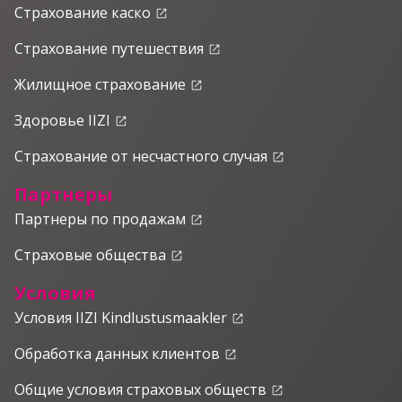
Страхование каско
launch
Страхование путешествия
launch
Жилищное страхование
launch
Здоровье IIZI
launch
Страхование от несчастного случая
launch
Партнеры
Партнеры по продажам
launch
Страховые общества
launch
Условия
Условия IIZI Kindlustusmaakler
launch
Обработка данных клиентов
launch
Общие условия страховых обществ
launch