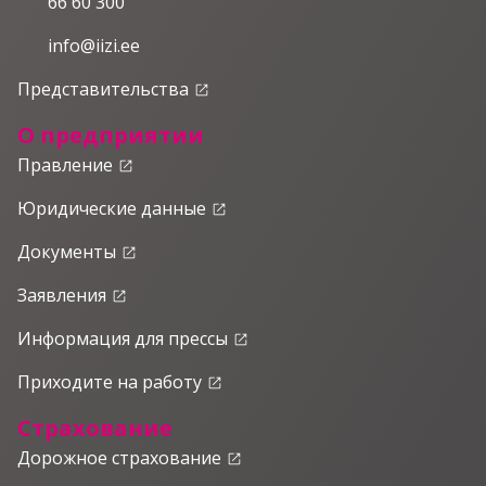
66 60 300
info@iizi.ee
Представительства
launch
О предприятии
Правление
launch
Юридические данные
launch
Документы
launch
Заявления
launch
Информация для прессы
launch
Приходите на работу
launch
Страхование
Дорожное страхование
launch