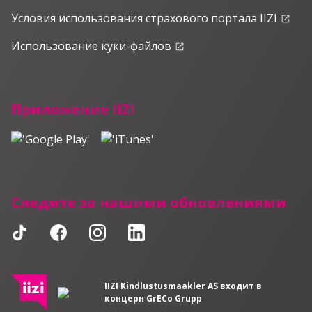
Условия использования страхового портала IIZI
launch
Использование куки-файлов
launch
Приложение IIZI
Следите за нашими обновлениями
IIZI Kindlustusmaakler AS входит в
концерн GrECo Grupp