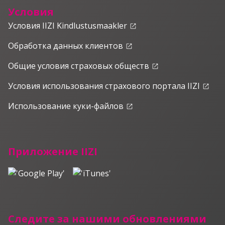
Условия
Условия IIZI Kindlustusmaakler
launch
Обработка данных клиентов
launch
Общие условия страховых обществ
launch
Условия использования страхового портала IIZI
launch
Использование куки-файлов
launch
Приложение IIZI
Следите за нашими обновлениями