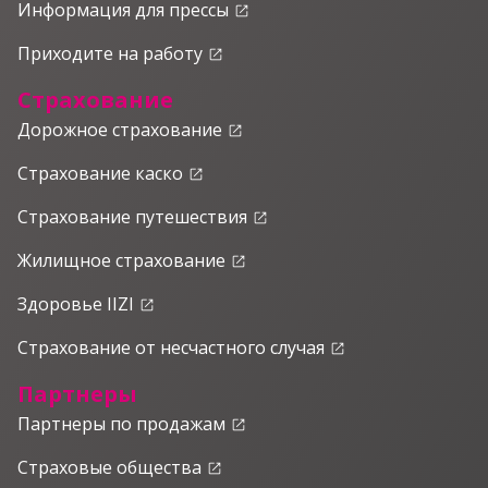
Информация для прессы
launch
Приходите на работу
launch
Страхование
Дорожное страхование
launch
Страхование каско
launch
Страхование путешествия
launch
Жилищное страхование
launch
Здоровье IIZI
launch
Страхование от несчастного случая
launch
Партнеры
Партнеры по продажам
launch
Страховые общества
launch