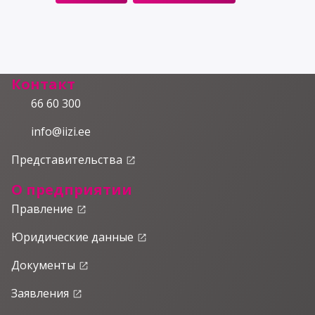
Контакт
66 60 300
info@iizi.ee
Представительства
launch
О предприятии
Правление
launch
Юридические данные
launch
Документы
launch
Заявления
launch