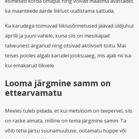
esimesed korda omapäi ning võivad maailma avastades
ka maanteede äärde liiklust uudistama sattuda.
Ka karudega toimuvad liiklusõnnetused jäävad üldjuhul
aprilli ja juuni vahele, kuna siis on mesikäpad
talveunest ärganud ning otsivad aktiivselt toitu. Mai
teises pooles algab karudel jooksuaeg, mis ajab nii isa-
kui emakarud liikvele.
Looma järgmine samm on
ettearvamatu
Meeles tuleb pidada, et kui metsloom on teepervel, siis
on raske aimata, milline on tema järgmine samm. Ta
võib teha järsu suunamuutuse, ootamatu hüppe või