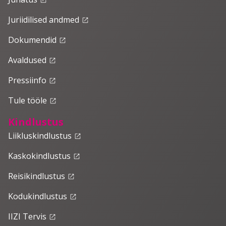
Juriidilised andmed
launch
Dokumendid
launch
Avaldused
launch
Pressiinfo
launch
Tule tööle
launch
Kindlustus
Liikluskindlustus
launch
Kaskokindlustus
launch
Reisikindlustus
launch
Kodukindlustus
launch
IIZI Tervis
launch