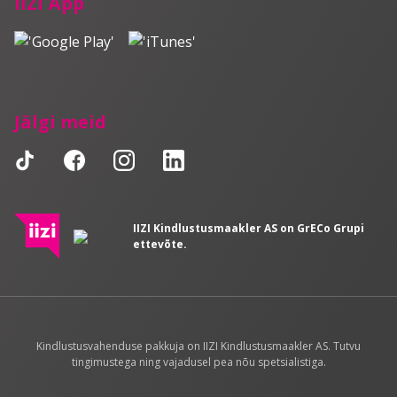
IIZI Äpp
Jälgi meid
IIZI Kindlustusmaakler AS on GrECo Grupi
ettevõte.
Kindlustusvahenduse pakkuja on IIZI Kindlustusmaakler AS. Tutvu
tingimustega ning vajadusel pea nõu spetsialistiga.