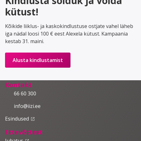
Kindlusta sõiduk ja võida
kütust!
Kõikide liiklus- ja kaskokindlustuse ostjate vahel läheb
iga nädal loosi 100 € eest Alexela kütust. Kampaania
kestab 31. maini.
Alusta kindlustamist
Kontakt
66 60 300
info@iizi.ee
Esindused
launch
Ettevõttest
Juhatus
launch