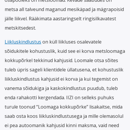
metsa all talveund maganud mesikäpad ja mägrapoisid
jälle liikvel. Rääkimata aastaringselt ringisilkavatest
metskitsedest.
Liikluskindlustus
on küll liikluses osalevatele
sõidukitele kohustuslik, kuid see ei korva metsloomaga
kokkupõrkel tekkinud kahjusid. Loomale otsa sõites
tuleb üpris sageli klientidele üllatusena, et kohustuslik
liikluskindlustus kahjusid ei korva ja kui tegemist on
vanema sõidukiga ja kaskokindlustus puudub, tuleb
enda rahakotti kergendada. IIZI on selleks puhuks
turule toonud “Loomaga kokkupõrke” lisakaitse, mida
saab osta koos liikluskindlustusega ja mille olemasolul
ei pea autoomanik kahjusid kinni maksma, vaid need