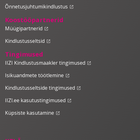
Õnnetusjuhtumikindlustus
launch
Koostööpartnerid
Müügipartnerid
launch
Kindlustusseltsid
launch
Tingimused
IIZI Kindlustusmaakler tingimused
launch
Isikuandmete töötlemine
launch
Kindlustusseltside tingimused
launch
IIZI.ee kasutustingimused
launch
Küpsiste kasutamine
launch