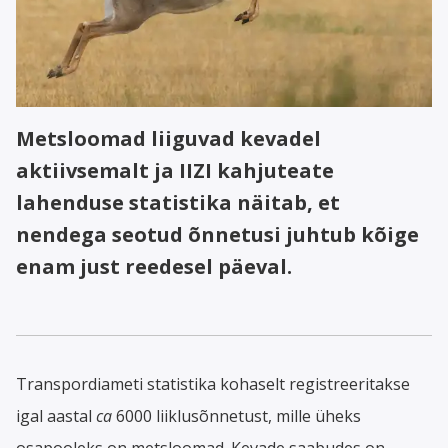
Metsloomad liiguvad kevadel
aktiivsemalt ja IIZI kahjuteate
lahenduse statistika näitab, et
nendega seotud õnnetusi juhtub kõige
enam just reedesel päeval.
Transpordiameti statistika kohaselt registreeritakse
igal aastal
ca
6000 liiklusõnnetust, mille üheks
osapooleks on metsloomad. Kevade saabudes on