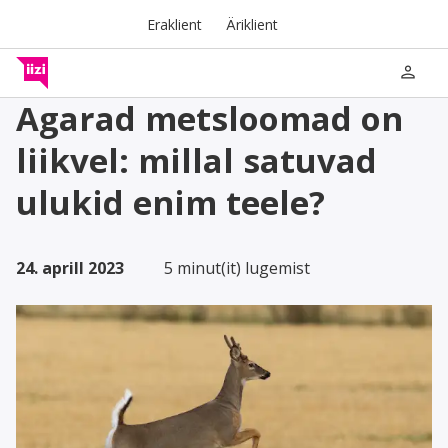
Eraklient
Äriklient
person
Agarad metsloomad on
liikvel: millal satuvad
ulukid enim teele?
24. aprill 2023
5 minut(it) lugemist