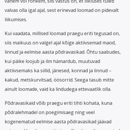
vähem või rohkem, siis vastus on, et liikluses tuleb
valvas olla igal ajal, sest erinevad loomad on pidevalt
liikumises.
Kui vaadata, millised loomad praegu eriti tegusad on,
siis maikuus on valgel ajal kõige aktiivsemad maod,
linnud ja eelmise aasta põdravasikad. Õhtu saabudes,
kui päike loojub ja ilm hämardub, muutuvad
aktiivsemaks ka siilid, jänesed, konnad ja linnud –
kakud, metskurvitsad, öösorrid. Seega tasub mitte
ainult loomade, vaid ka lindudega ettevaatlik olla.
Põdravasikaid võib praegu eriti tihti kohata, kuna
põdralehmadel on poegimisaeg ning veel
kogenematud eelmise aasta põdravasikad jäävad