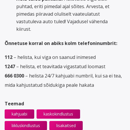
puhtad, eriti pimedal ajal sõites.
Arvesta, et
pimedas piiravad oluliselt vaateulatust
vastutuleva auto tuled! Vajadusel vähenda
kiirust.
Õnnetuse korral on abiks kolm telefoninumbrit:
112
– helista, kui viga on saanud inimesed
1247
– helista, et teavitada vigastatud loomast
666 0300
– helista 24/7 kahjuabi numbril, kui sa ei tea,
mida kahjustatud sõidukiga peale hakata
Teemad
kahjuabi
kaskokindlustus
liikluskindlustus
lisakaitsed