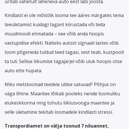
üritab vahetult läheneva auto eest läbi joosta.
Kindlasti ei ole mõistlik looma tee ääres märgates tema
teeületamist kuidagi tagant kiirustada või teda
muudmoodi ehmatada – see võib anda hoopis
vastupidise efekti. Näiteks autost signaali lastes võib
loom põgeneda tuldud teed tagasi, sest teab, kustpoolt
ta tuli. Sellise liikumise tagajärjel võib uluk hoopis otse
auto ette hüpata.
Miks metsloomad teedele üldse satuvad? Põhjus on
väga lihtne. Maantee lõikab pooleks nende loomuliku
elukeskkonna ning tohutu liiklusvooga maantee ja
selle ületamine tekitab loomadele kindlasti stressi.
Transpordiamet on välja toonud 7 nõuannet,