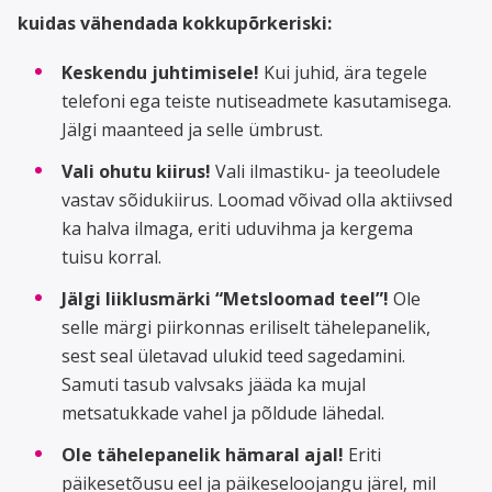
kuidas vähendada kokkupõrkeriski:
Keskendu juhtimisele!
Kui juhid, ära tegele
telefoni ega teiste nutiseadmete kasutamisega.
Jälgi maanteed ja selle ümbrust.
Vali ohutu kiirus!
Vali ilmastiku- ja teeoludele
vastav sõidukiirus. Loomad võivad olla aktiivsed
ka halva ilmaga, eriti uduvihma ja kergema
tuisu korral.
Jälgi liiklusmärki “Metsloomad teel”!
Ole
selle märgi piirkonnas eriliselt tähelepanelik,
sest seal ületavad ulukid teed sagedamini.
Samuti tasub valvsaks jääda ka mujal
metsatukkade vahel ja põldude lähedal.
Ole tähelepanelik hämaral ajal!
Eriti
päikesetõusu eel ja päikeseloojangu järel, mil