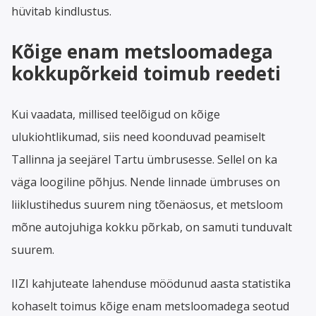
hüvitab kindlustus.
Kõige enam metsloomadega
kokkupõrkeid toimub reedeti
Kui vaadata, millised teelõigud on kõige
ulukiohtlikumad, siis need koonduvad peamiselt
Tallinna ja seejärel Tartu ümbrusesse. Sellel on ka
väga loogiline põhjus. Nende linnade ümbruses on
liiklustihedus suurem ning tõenäosus, et metsloom
mõne autojuhiga kokku põrkab, on samuti tunduvalt
suurem.
IIZI kahjuteate lahenduse möödunud aasta statistika
kohaselt toimus kõige enam metsloomadega seotud