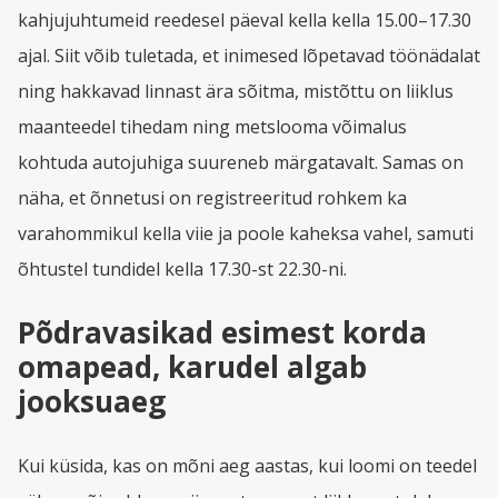
kahjujuhtumeid reedesel päeval kella kella 15.00–17.30
ajal. Siit võib tuletada, et inimesed lõpetavad töönädalat
ning hakkavad linnast ära sõitma, mistõttu on liiklus
maanteedel tihedam ning metslooma võimalus
kohtuda autojuhiga suureneb märgatavalt. Samas on
näha, et õnnetusi on registreeritud rohkem ka
varahommikul kella viie ja poole kaheksa vahel, samuti
õhtustel tundidel kella 17.30-st 22.30-ni.
Põdravasikad esimest korda
omapead, karudel algab
jooksuaeg
Kui küsida, kas on mõni aeg aastas, kui loomi on teedel