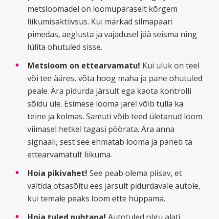
metsloomadel on loomupäraselt kõrgem
liikumisaktiivsus. Kui märkad silmapaari
pimedas, aeglusta ja vajadusel jää seisma ning
lülita ohutuled sisse.
Metsloom on ettearvamatu!
Kui uluk on teel
või tee ääres, võta hoog maha ja pane ohutuled
peale. Ära pidurda järsult ega kaota kontrolli
sõidu üle. Esimese looma järel võib tulla ka
teine ja kolmas. Samuti võib teed ületanud loom
viimasel hetkel tagasi pöörata. Ära anna
signaali, sest see ehmatab looma ja paneb ta
ettearvamatult liikuma.
Hoia pikivahet!
See peab olema piisav, et
vältida otsasõitu ees järsult pidurdavale autole,
kui temale peaks loom ette hüppama.
Hoia tuled puhtana!
Autotuled olgu alati