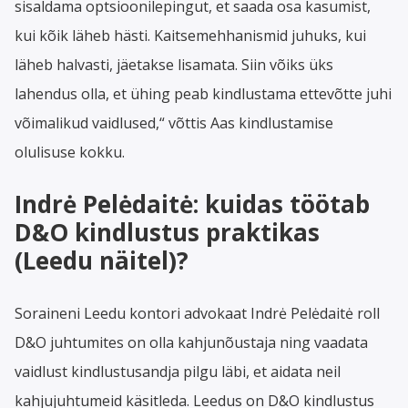
sisaldama optsioonilepingut, et saada osa kasumist,
kui kõik läheb hästi. Kaitsemehhanismid juhuks, kui
läheb halvasti, jäetakse lisamata. Siin võiks üks
lahendus olla, et ühing peab kindlustama ettevõtte juhi
võimalikud vaidlused,“ võttis Aas kindlustamise
olulisuse kokku.
Indrė Pelėdaitė: kuidas töötab
D&O kindlustus praktikas
(Leedu näitel)?
Soraineni Leedu kontori advokaat Indrė Pelėdaitė roll
D&O juhtumites on olla kahjunõustaja ning vaadata
vaidlust kindlustusandja pilgu läbi, et aidata neil
kahjujuhtumeid käsitleda. Leedus on D&O kindlustus