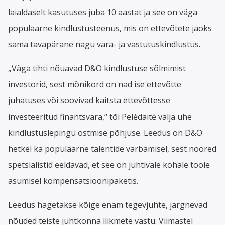
laialdaselt kasutuses juba 10 aastat ja see on väga
populaarne kindlustusteenus, mis on ettevõtete jaoks
sama tavapärane nagu vara- ja vastutuskindlustus.
„Väga tihti nõuavad D&O kindlustuse sõlmimist
investorid, sest mõnikord on nad ise ettevõtte
juhatuses või soovivad kaitsta ettevõttesse
investeeritud finantsvara,“ tõi Pelėdaitė välja ühe
kindlustuslepingu ostmise põhjuse. Leedus on D&O
hetkel ka populaarne talentide värbamisel, sest noored
spetsialistid eeldavad, et see on juhtivale kohale tööle
asumisel kompensatsioonipaketis.
Leedus hagetakse kõige enam tegevjuhte, järgnevad
nõuded teiste juhtkonna liikmete vastu. Viimastel