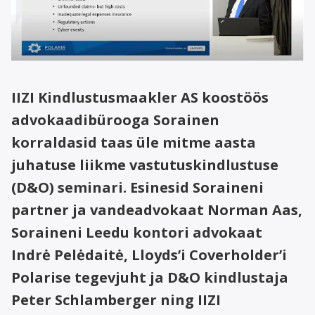
IIZI Kindlustusmaakler AS koostöös
advokaadibürooga Sorainen
korraldasid taas üle mitme aasta
juhatuse liikme vastutuskindlustuse
(D&O) seminari. Esinesid Soraineni
partner ja vandeadvokaat Norman Aas,
Soraineni Leedu kontori advokaat
Indrė Pelėdaitė, Lloyds’i Coverholder’i
Polarise tegevjuht ja D&O kindlustaja
Peter Schlamberger ning IIZI