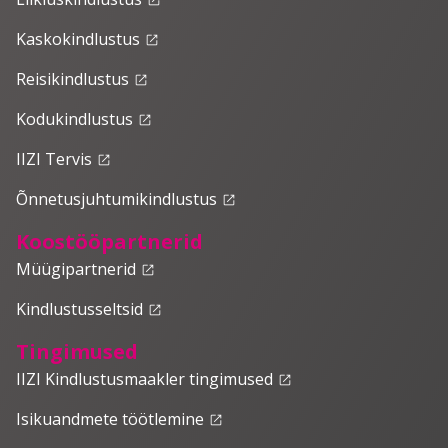
Kaskokindlustus
launch
Reisikindlustus
launch
Kodukindlustus
launch
IIZI Tervis
launch
Õnnetusjuhtumikindlustus
launch
Koostööpartnerid
Müügipartnerid
launch
Kindlustusseltsid
launch
Tingimused
IIZI Kindlustusmaakler tingimused
launch
Isikuandmete töötlemine
launch