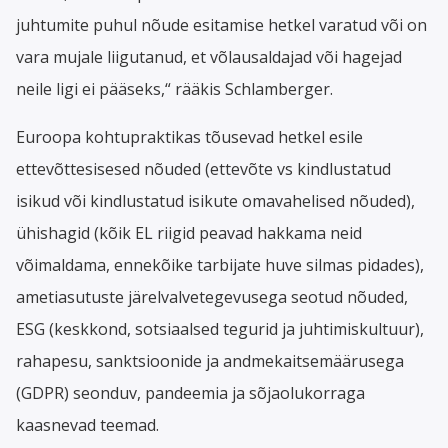
juhtumite puhul nõude esitamise hetkel varatud või on
vara mujale liigutanud, et võlausaldajad või hagejad
neile ligi ei pääseks,“ rääkis Schlamberger.
Euroopa kohtupraktikas tõusevad hetkel esile
ettevõttesisesed nõuded (ettevõte vs kindlustatud
isikud või kindlustatud isikute omavahelised nõuded),
ühishagid (kõik EL riigid peavad hakkama neid
võimaldama, ennekõike tarbijate huve silmas pidades),
ametiasutuste järelvalvetegevusega seotud nõuded,
ESG (keskkond, sotsiaalsed tegurid ja juhtimiskultuur),
rahapesu, sanktsioonide ja andmekaitsemäärusega
(GDPR) seonduv, pandeemia ja sõjaolukorraga
kaasnevad teemad.