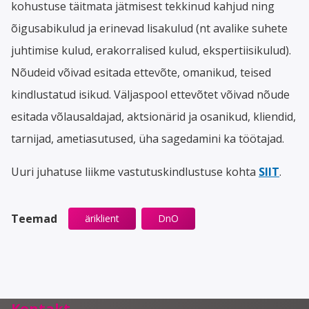
kohustuse täitmata jätmisest tekkinud kahjud ning
õigusabikulud ja erinevad lisakulud (nt avalike suhete
juhtimise kulud, erakorralised kulud, ekspertiisikulud).
Nõudeid võivad esitada ettevõte, omanikud, teised
kindlustatud isikud. Väljaspool ettevõtet võivad nõude
esitada võlausaldajad, aktsionärid ja osanikud, kliendid,
tarnijad, ametiasutused, üha sagedamini ka töötajad.
Uuri juhatuse liikme vastutuskindlustuse kohta
SIIT
.
Teemad
äriklient
DnO
Kontakt