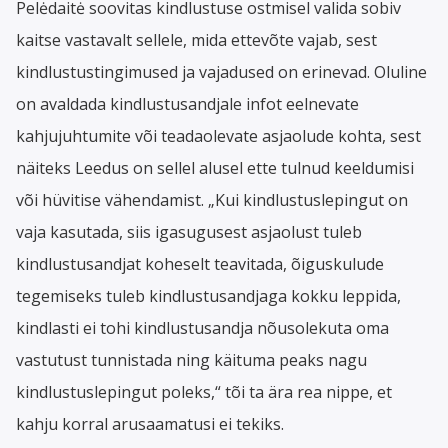
Pelėdaitė soovitas kindlustuse ostmisel valida sobiv
kaitse vastavalt sellele, mida ettevõte vajab, sest
kindlustustingimused ja vajadused on erinevad. Oluline
on avaldada kindlustusandjale infot eelnevate
kahjujuhtumite või teadaolevate asjaolude kohta, sest
näiteks Leedus on sellel alusel ette tulnud keeldumisi
või hüvitise vähendamist. „Kui kindlustuslepingut on
vaja kasutada, siis igasugusest asjaolust tuleb
kindlustusandjat koheselt teavitada, õiguskulude
tegemiseks tuleb kindlustusandjaga kokku leppida,
kindlasti ei tohi kindlustusandja nõusolekuta oma
vastutust tunnistada ning käituma peaks nagu
kindlustuslepingut poleks,“ tõi ta ära rea nippe, et
kahju korral arusaamatusi ei tekiks.