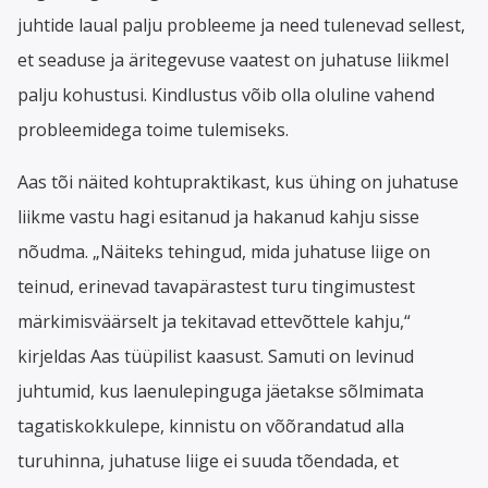
juhtide laual palju probleeme ja need tulenevad sellest,
et seaduse ja äritegevuse vaatest on juhatuse liikmel
palju kohustusi. Kindlustus võib olla oluline vahend
probleemidega toime tulemiseks.
Aas tõi näited kohtupraktikast, kus ühing on juhatuse
liikme vastu hagi esitanud ja hakanud kahju sisse
nõudma. „Näiteks tehingud, mida juhatuse liige on
teinud, erinevad tavapärastest turu tingimustest
märkimisväärselt ja tekitavad ettevõttele kahju,“
kirjeldas Aas tüüpilist kaasust. Samuti on levinud
juhtumid, kus laenulepinguga jäetakse sõlmimata
tagatiskokkulepe, kinnistu on võõrandatud alla
turuhinna, juhatuse liige ei suuda tõendada, et