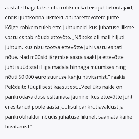
aastatel hagetakse üha rohkem ka teisi juhtivtöötajaid,
endisi juhtkonna liikmeid ja tütarettevõtete juhte.
Kõige rohkem tuleb ette juhtumeid, kus juhatuse liikme
vastu esitab nõude ettevõte. „Näiteks oli meil hiljuti
juhtum, kus nisu tootva ettevõtte juhi vastu esitati
nõue. Nad müüsid järgmise aasta saaki ja ettevõtte
juhti süüdistati liiga madala hinnaga müümises ning
nõuti 50 000 euro suuruse kahju hüvitamist,“ rääkis
Pelėdaitė tüüpilisest kaasusest. „Veel üks näide on
pankrotiavalduse esitamata jätmine, kus ettevõtte juht
ei esitanud poole aasta jooksul pankrotiavaldust ja
pankrotihaldur nõudis juhatuse liikmelt saamata käibe
hüvitamist.“