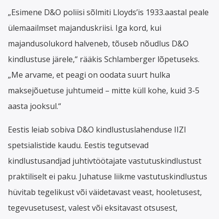
„Esimene D&O poliisi sõlmiti Lloyds’is 1933.aastal peale
ülemaailmset majanduskriisi. Iga kord, kui
majandusolukord halveneb, tõuseb nõudlus D&O
kindlustuse järele,“ rääkis Schlamberger lõpetuseks.
„Me arvame, et peagi on oodata suurt hulka
maksejõuetuse juhtumeid – mitte küll kohe, kuid 3-5
aasta jooksul.“
Eestis leiab sobiva D&O kindlustuslahenduse IIZI
spetsialistide kaudu. Eestis tegutsevad
kindlustusandjad juhtivtöötajate vastutuskindlustust
praktiliselt ei paku. Juhatuse liikme vastutuskindlustus
hüvitab tegelikust või väidetavast veast, hooletusest,
tegevusetusest, valest või eksitavast otsusest,