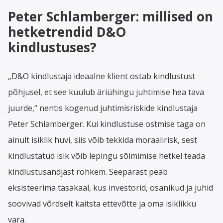
Peter Schlamberger: millised on
hetketrendid D&O
kindlustuses?
„D&O kindlustaja ideaalne klient ostab kindlustust
põhjusel, et see kuulub äriühingu juhtimise hea tava
juurde,“ nentis kogenud juhtimisriskide kindlustaja
Peter Schlamberger. Kui kindlustuse ostmise taga on
ainult isiklik huvi, siis võib tekkida moraalirisk, sest
kindlustatud isik võib lepingu sõlmimise hetkel teada
kindlustusandjast rohkem. Seepärast peab
eksisteerima tasakaal, kus investorid, osanikud ja juhid
soovivad võrdselt kaitsta ettevõtte ja oma isiklikku
vara.