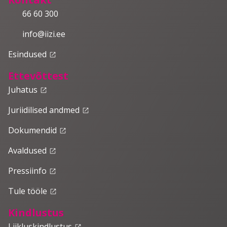
66 60 300
info@iizi.ee
Esindused
launch
Ettevõttest
Juhatus
launch
Juriidilised andmed
launch
Dokumendid
launch
Avaldused
launch
Pressiinfo
launch
Tule tööle
launch
Kindlustus
Liikluskindlustus
launch