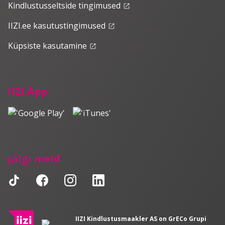
Kindlustusseltside tingimused
launch
IIZI.ee kasutustingimused
launch
Küpsiste kasutamine
launch
IIZI Äpp
Jälgi meid
IIZI Kindlustusmaakler AS on GrECo Grupi