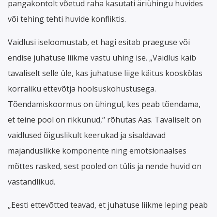
pangakontolt võetud raha kasutati äriühingu huvides
või tehing tehti huvide konfliktis.
Vaidlusi iseloomustab, et hagi esitab praeguse või
endise juhatuse liikme vastu ühing ise. „Vaidlus käib
tavaliselt selle üle, kas juhatuse liige käitus kooskõlas
korraliku ettevõtja hoolsuskohustusega.
Tõendamiskoormus on ühingul, kes peab tõendama,
et teine pool on rikkunud,“ rõhutas Aas. Tavaliselt on
vaidlused õiguslikult keerukad ja sisaldavad
majanduslikke komponente ning emotsionaalses
mõttes rasked, sest pooled on tülis ja nende huvid on
vastandlikud.
„Eesti ettevõtted teavad, et juhatuse liikme leping peab