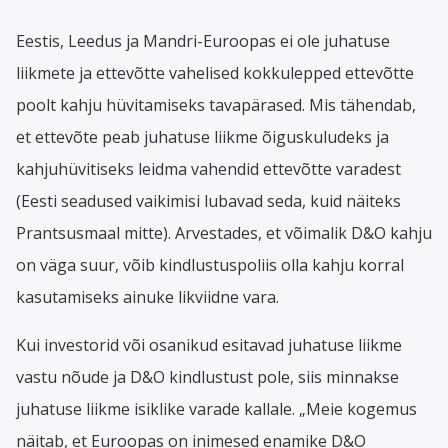
Eestis, Leedus ja Mandri-Euroopas ei ole juhatuse
liikmete ja ettevõtte vahelised kokkulepped ettevõtte
poolt kahju hüvitamiseks tavapärased. Mis tähendab,
et ettevõte peab juhatuse liikme õiguskuludeks ja
kahjuhüvitiseks leidma vahendid ettevõtte varadest
(Eesti seadused vaikimisi lubavad seda, kuid näiteks
Prantsusmaal mitte). Arvestades, et võimalik D&O kahju
on väga suur, võib kindlustuspoliis olla kahju korral
kasutamiseks ainuke likviidne vara.
Kui investorid või osanikud esitavad juhatuse liikme
vastu nõude ja D&O kindlustust pole, siis minnakse
juhatuse liikme isiklike varade kallale. „Meie kogemus
näitab, et Euroopas on inimesed enamike D&O