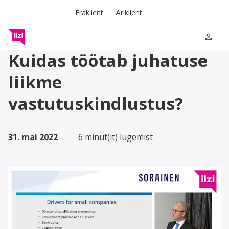
Eraklient
Äriklient
person
Kuidas töötab juhatuse
liikme
vastutuskindlustus?
31. mai 2022
6 minut(it) lugemist