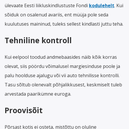
ülevaate Eesti liikluskindlustuste Fondi
kodulehelt
. Kui
sõiduk on osalenud avariis, ent müüja pole seda
kuulutuses maininud, tuleks sellest kindlasti juttu teha.
Tehniline kontroll
Kui eelpool toodud andmebaasides näib kõik korras
olevat, siis pöördu võimalusel margiesinduse poole ja
palu hoolduse ajalugu või vii auto tehnilisse kontrolli.
Tasu sõltub olenevalt põhjalikkusest, keskmiselt tuleb
arvestada paarikümne euroga.
Proovisõit
Põrsast kotis ei osteta, mistõttu on oluline