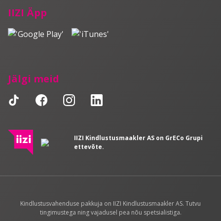
IIZI Äpp
Jälgi meid
IIZI Kindlustusmaakler AS on GrECo Grupi
ettevõte.
Kindlustusvahenduse pakkuja on IIZI Kindlustusmaakler AS. Tutvu
tingimustega ning vajadusel pea nõu spetsialistiga.