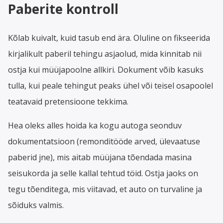
Paberite kontroll
Kõlab kuivalt, kuid tasub end ära. Oluline on fikseerida
kirjalikult paberil tehingu asjaolud, mida kinnitab nii
ostja kui müüjapoolne allkiri. Dokument võib kasuks
tulla, kui peale tehingut peaks ühel või teisel osapoolel
teatavaid pretensioone tekkima.
Hea oleks alles hoida ka kogu autoga seonduv
dokumentatsioon (remonditööde arved, ülevaatuse
paberid jne), mis aitab müüjana tõendada masina
seisukorda ja selle kallal tehtud töid. Ostja jaoks on
tegu tõenditega, mis viitavad, et auto on turvaline ja
sõiduks valmis.