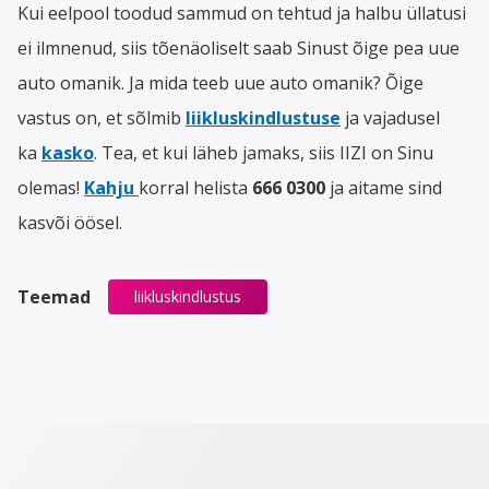
Kui eelpool toodud sammud on tehtud ja halbu üllatusi
ei ilmnenud, siis tõenäoliselt saab Sinust õige pea uue
auto omanik. Ja mida teeb uue auto omanik? Õige
vastus on, et sõlmib
liikluskindlustuse
ja vajadusel
ka
kasko
. Tea, et kui läheb jamaks, siis IIZI on Sinu
olemas!
Kahju
korral helista
666 0300
ja aitame sind
kasvõi öösel.
Teemad
liikluskindlustus