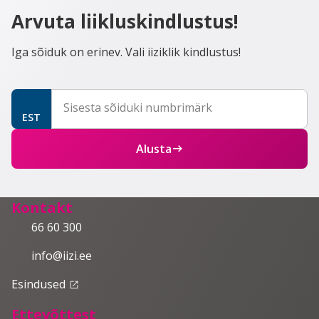
Arvuta liikluskindlustus!
Iga sõiduk on erinev. Vali iiziklik kindlustus!
Sisesta sõiduki numbrimärk
EST
Alusta
east
Kontakt
66 60 300
info@iizi.ee
Esindused
launch
Ettevõttest