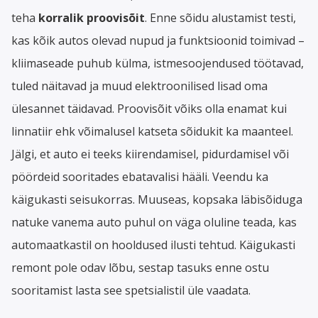
teha
korralik
proovisõit
. Enne sõidu alustamist testi,
kas kõik autos olevad nupud ja funktsioonid toimivad –
kliimaseade puhub külma, istmesoojendused töötavad,
tuled näitavad ja muud elektroonilised lisad oma
ülesannet täidavad. Proovisõit võiks olla enamat kui
linnatiir ehk võimalusel katseta sõidukit ka maanteel.
Jälgi, et auto ei teeks kiirendamisel, pidurdamisel või
pöördeid sooritades ebatavalisi hääli. Veendu ka
käigukasti seisukorras. Muuseas, kopsaka läbisõiduga
natuke vanema auto puhul on väga oluline teada, kas
automaatkastil on hooldused ilusti tehtud. Käigukasti
remont pole odav lõbu, sestap tasuks enne ostu
sooritamist lasta see spetsialistil üle vaadata.