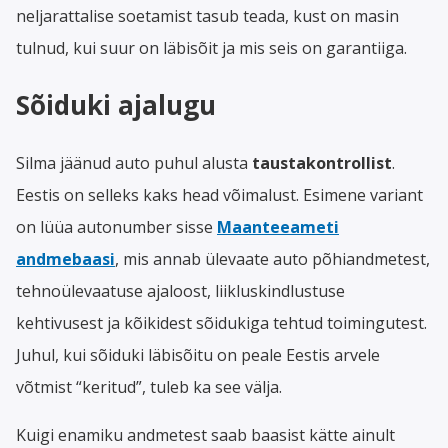
neljarattalise soetamist tasub teada, kust on masin
tulnud, kui suur on läbisõit ja mis seis on garantiiga.
Sõiduki ajalugu
Silma jäänud auto puhul alusta
taustakontrollist
.
Eestis on selleks kaks head võimalust. Esimene variant
on lüüa autonumber sisse
Maanteeameti
andmebaasi
, mis annab ülevaate auto põhiandmetest,
tehnoülevaatuse ajaloost, liikluskindlustuse
kehtivusest ja kõikidest sõidukiga tehtud toimingutest.
Juhul, kui sõiduki läbisõitu on peale Eestis arvele
võtmist “keritud”, tuleb ka see välja.
Kuigi enamiku andmetest saab baasist kätte ainult