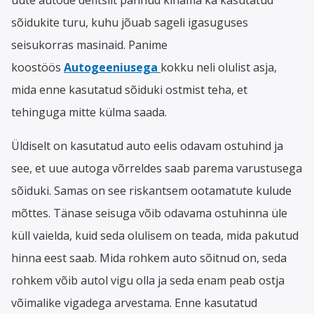
sõidukite turu, kuhu jõuab sageli igasuguses
seisukorras masinaid. Panime
koostöös
Autogeeniusega
kokku neli olulist asja,
mida enne kasutatud sõiduki ostmist teha, et
tehinguga mitte külma saada.
Üldiselt on kasutatud auto eelis odavam ostuhind ja
see, et uue autoga võrreldes saab parema varustusega
sõiduki. Samas on see riskantsem ootamatute kulude
mõttes. Tänase seisuga võib odavama ostuhinna üle
küll vaielda, kuid seda olulisem on teada, mida pakutud
hinna eest saab. Mida rohkem auto sõitnud on, seda
rohkem võib autol vigu olla ja seda enam peab ostja
võimalike vigadega arvestama. Enne kasutatud