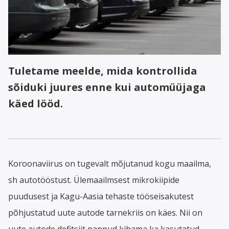
Tuletame meelde, mida kontrollida
sõiduki juures enne kui automüüjaga
käed lööd.
Koroonaviirus on tugevalt mõjutanud kogu maailma,
sh autotööstust. Ülemaailmsest mikrokiipide
puudusest ja Kagu-Aasia tehaste tööseisakutest
põhjustatud uute autode tarnekriis on käes. Nii on
uute autode defitsiit pannud kihama ka kasutatud