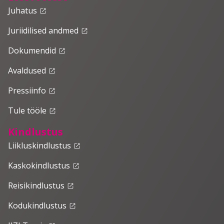
Juhatus
launch
Juriidilised andmed
launch
Dokumendid
launch
Avaldused
launch
Pressiinfo
launch
Tule tööle
launch
Kindlustus
Liikluskindlustus
launch
Kaskokindlustus
launch
Reisikindlustus
launch
Kodukindlustus
launch