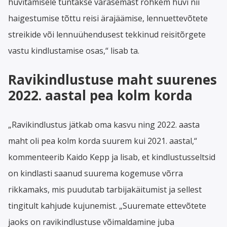
hüvitamisele tuntakse varasemast rohkem huvi nii
haigestumise tõttu reisi ärajäämise, lennuettevõtete
streikide või lennuühendusest tekkinud reisitõrgete
vastu kindlustamise osas,“ lisab ta.
Ravikindlustuse maht suurenes
2022. aastal pea kolm korda
„Ravikindlustus jätkab oma kasvu ning 2022. aasta
maht oli pea kolm korda suurem kui 2021. aastal,“
kommenteerib Kaido Kepp ja lisab, et kindlustusseltsid
on kindlasti saanud suurema kogemuse võrra
rikkamaks, mis puudutab tarbijakäitumist ja sellest
tingitult kahjude kujunemist. „Suuremate ettevõtete
jaoks on ravikindlustuse võimaldamine juba