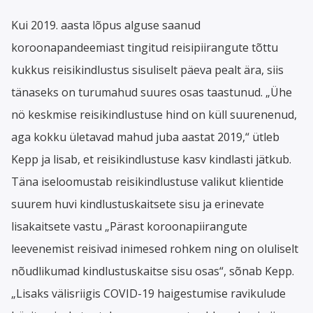
Kui 2019. aasta lõpus alguse saanud
koroonapandeemiast tingitud reisipiirangute tõttu
kukkus reisikindlustus sisuliselt päeva pealt ära, siis
tänaseks on turumahud suures osas taastunud. „Ühe
nö keskmise reisikindlustuse hind on küll suurenenud,
aga kokku ületavad mahud juba aastat 2019,“ ütleb
Kepp ja lisab, et reisikindlustuse kasv kindlasti jätkub.
Täna iseloomustab reisikindlustuse valikut klientide
suurem huvi kindlustuskaitsete sisu ja erinevate
lisakaitsete vastu „Pärast koroonapiirangute
leevenemist reisivad inimesed rohkem ning on oluliselt
nõudlikumad kindlustuskaitse sisu osas“, sõnab Kepp.
„Lisaks välisriigis COVID-19 haigestumise ravikulude