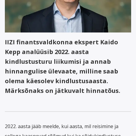
IIZI finantsvaldkonna ekspert Kaido
Kepp analüüsib 2022. aasta
kindlustusturu liikumisi ja annab
hinnangulise ülevaate, milline saab
olema käesolev kindlustusaasta.
Märksõnaks on jätkuvalt hinnatõus.
2022. aasta jääb meelde, kui aasta, mil reisimine ja
sellega kaasnevad rõõmud kui ka sõidukindlustuse