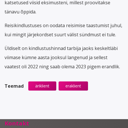
katsetused viisid eksimusteni, millest proovitakse
tänavu õppida.
Reisikindlustuses on oodata reisimise taastumist juhul,
kui mingit järjekordset suurt välist sündmust ei tule.
Üldiselt on kindlustushinnad tarbija jaoks keskeltläbi
viimase kümne aasta jooksul langenud ja sellest
vaatest oli 2022 ning saab olema 2023 pigem erandlik.
Teemad
äriklient
eraklient
Kontakt