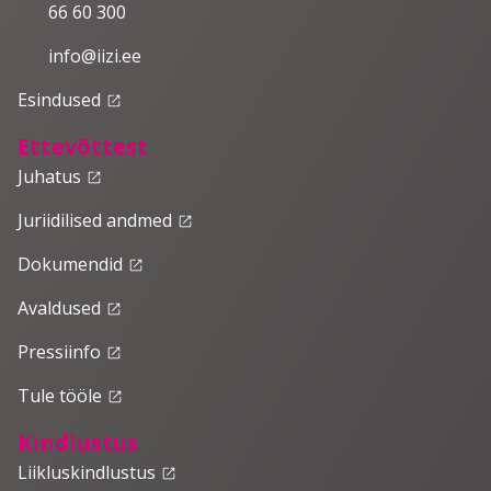
66 60 300
info@iizi.ee
Esindused
launch
Ettevõttest
Juhatus
launch
Juriidilised andmed
launch
Dokumendid
launch
Avaldused
launch
Pressiinfo
launch
Tule tööle
launch
Kindlustus
Liikluskindlustus
launch