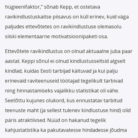
hügieenifaktor,“ sõnab Kepp, et ostetava
ravikindlustuskaitse piisavus on küll erinev, kuid väga
paljudes ettevõtetes on ravikindlustuse olemasolu
siiski elementaarne motivatsioonipaketi osa.
Ettevõtete ravikindlustus on olnud aktuaalne juba paar
aastat. Keppi sõnul ei olnud kindlustusseltsid algselt
kindlad, kuidas Eesti tarbijad käituvad ja kui palju
erinevaid raviteenuseid töötajad tegelikult tarbivad
ning hinnastamiseks vajalikku statistikat oli vähe.
Seetõttu kujunes olukord, kus ennustatav tarbitud
teenuste maht (ja sellest tulenev kindlustuse hind) olid
päris atraktiivsed. Nüüd on hakanud tegelik
kahjustatistika ka pakutavatesse hindadesse jõudma