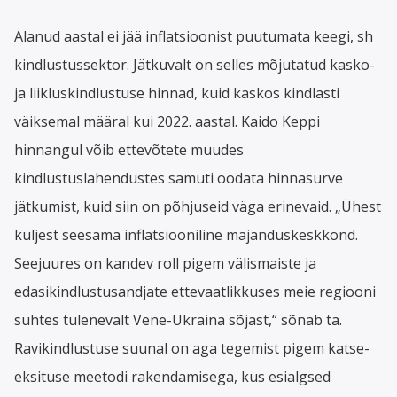
Alanud aastal ei jää inflatsioonist puutumata keegi, sh
kindlustussektor. Jätkuvalt on selles mõjutatud kasko-
ja liikluskindlustuse hinnad, kuid kaskos kindlasti
väiksemal määral kui 2022. aastal. Kaido Keppi
hinnangul võib ettevõtete muudes
kindlustuslahendustes samuti oodata hinnasurve
jätkumist, kuid siin on põhjuseid väga erinevaid. „Ühest
küljest seesama inflatsiooniline majanduskeskkond.
Seejuures on kandev roll pigem välismaiste ja
edasikindlustusandjate ettevaatlikkuses meie regiooni
suhtes tulenevalt Vene-Ukraina sõjast,“ sõnab ta.
Ravikindlustuse suunal on aga tegemist pigem katse-
eksituse meetodi rakendamisega, kus esialgsed