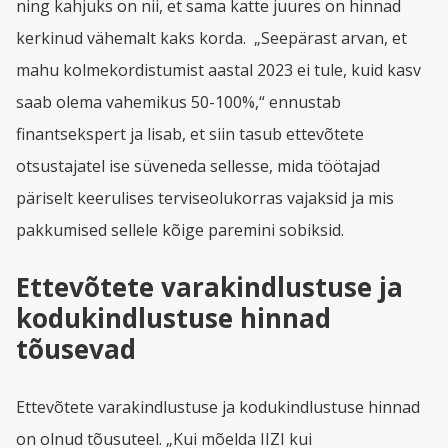
ning kahjuks on nii, et sama katte juures on hinnad
kerkinud vähemalt kaks korda. „Seepärast arvan, et
mahu kolmekordistumist aastal 2023 ei tule, kuid kasv
saab olema vahemikus 50-100%,“ ennustab
finantsekspert ja lisab, et siin tasub ettevõtete
otsustajatel ise süveneda sellesse, mida töötajad
päriselt keerulises terviseolukorras vajaksid ja mis
pakkumised sellele kõige paremini sobiksid.
Ettevõtete varakindlustuse ja
kodukindlustuse hinnad
tõusevad
Ettevõtete varakindlustuse ja kodukindlustuse hinnad
on olnud tõusuteel. „Kui mõelda IIZI kui