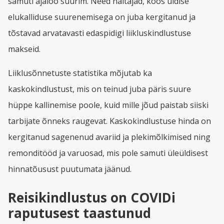
samuti ajaloo suurim. Need näitajad, koos üldise
elukalliduse suurenemisega on juba kergitanud ja
tõstavad arvatavasti edaspidigi liikluskindlustuse
makseid.
Liiklusõnnetuste statistika mõjutab ka
kaskokindlustust, mis on teinud juba päris suure
hüppe kallinemise poole, kuid mille jõud paistab siiski
tarbijate õnneks raugevat. Kaskokindlustuse hinda on
kergitanud sagenenud avariid ja plekimõlkimised ning
remonditööd ja varuosad, mis pole samuti üleüldisest
hinnatõusust puutumata jäänud.
Reisikindlustus on COVIDi
raputusest taastunud