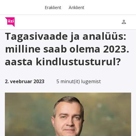
Eraklient
Äriklient
person
Tagasivaade ja analüüs:
milline saab olema 2023.
aasta kindlustusturul?
2. veebruar 2023
5 minut(it) lugemist