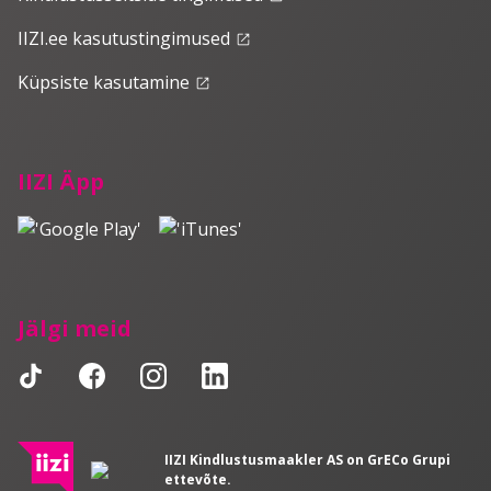
IIZI.ee kasutustingimused
launch
Küpsiste kasutamine
launch
IIZI Äpp
Jälgi meid
IIZI Kindlustusmaakler AS on GrECo Grupi
ettevõte.