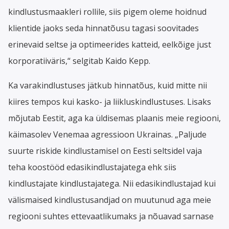
kindlustusmaakleri rollile, siis pigem oleme hoidnud
klientide jaoks seda hinnatõusu tagasi soovitades
erinevaid seltse ja optimeerides katteid, eelkõige just
korporatiiväris,“ selgitab Kaido Kepp.
Ka varakindlustuses jätkub hinnatõus, kuid mitte nii
kiires tempos kui kasko- ja liikluskindlustuses. Lisaks
mõjutab Eestit, aga ka üldisemas plaanis meie regiooni,
käimasolev Venemaa agressioon Ukrainas. „Paljude
suurte riskide kindlustamisel on Eesti seltsidel vaja
teha koostööd edasikindlustajatega ehk siis
kindlustajate kindlustajatega. Nii edasikindlustajad kui
välismaised kindlustusandjad on muutunud aga meie
regiooni suhtes ettevaatlikumaks ja nõuavad sarnase