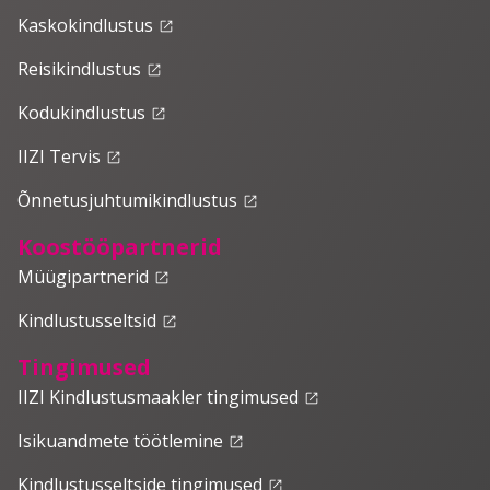
Kaskokindlustus
launch
Reisikindlustus
launch
Kodukindlustus
launch
IIZI Tervis
launch
Õnnetusjuhtumikindlustus
launch
Koostööpartnerid
Müügipartnerid
launch
Kindlustusseltsid
launch
Tingimused
IIZI Kindlustusmaakler tingimused
launch
Isikuandmete töötlemine
launch
Kindlustusseltside tingimused
launch