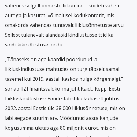
vähenes selgelt inimeste liikumine – sõideti vähem
autoga ja kasutati võimalusel kodukontorit, mis
omakorda vähendas tuntavalt liiklusõnnetuste arvu.
Sellest tulenevalt alandasid kindlustusseltsid ka
sõidukikindlustuse hindu.
„Tänaseks on aga kaardid pöördunud ja
liikluskindlustuse mahtudes on turg täpselt samal
tasemel kui 2019. aastal, kaskos hulga kõrgemalgi,“
sõnab IIZI finantsvaldkonna juht Kaido Kepp. Eesti
Liikluskindlustuse Fondi statistika kohaselt juhtus
2022. aastal Eestis üle 38 000 liiklusõnnetuse, mis on
läbi aegade suurim arv. Möödunud aasta kahjude
kogusumma ületas aga 80 miljonit eurot, mis on