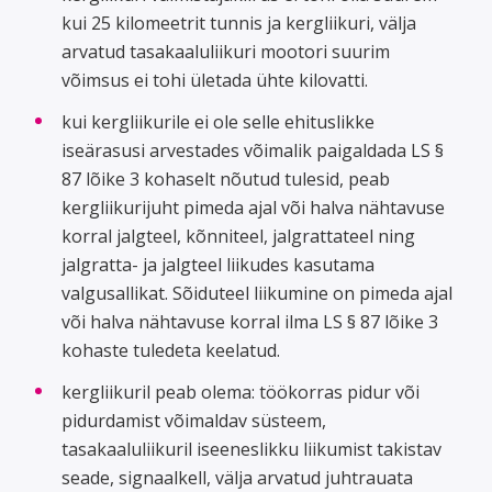
kui 25 kilomeetrit tunnis ja kergliikuri, välja
arvatud tasakaaluliikuri mootori suurim
võimsus ei tohi ületada ühte kilovatti.
kui kergliikurile ei ole selle ehituslikke
iseärasusi arvestades võimalik paigaldada LS §
87 lõike 3 kohaselt nõutud tulesid, peab
kergliikurijuht pimeda ajal või halva nähtavuse
korral jalgteel, kõnniteel, jalgrattateel ning
jalgratta- ja jalgteel liikudes kasutama
valgusallikat. Sõiduteel liikumine on pimeda ajal
või halva nähtavuse korral ilma LS § 87 lõike 3
kohaste tuledeta keelatud.
kergliikuril peab olema: töökorras pidur või
pidurdamist võimaldav süsteem,
tasakaaluliikuril iseeneslikku liikumist takistav
seade, signaalkell, välja arvatud juhtrauata