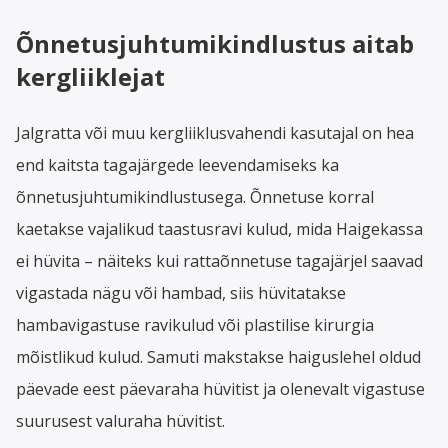
Õnnetusjuhtumikindlustus aitab
kergliiklejat
Jalgratta või muu kergliiklusvahendi kasutajal on hea
end kaitsta tagajärgede leevendamiseks ka
õnnetusjuhtumikindlustusega. Õnnetuse korral
kaetakse vajalikud taastusravi kulud, mida Haigekassa
ei hüvita – näiteks kui rattaõnnetuse tagajärjel saavad
vigastada nägu või hambad, siis hüvitatakse
hambavigastuse ravikulud või plastilise kirurgia
mõistlikud kulud. Samuti makstakse haiguslehel oldud
päevade eest päevaraha hüvitist ja olenevalt vigastuse
suurusest valuraha hüvitist.