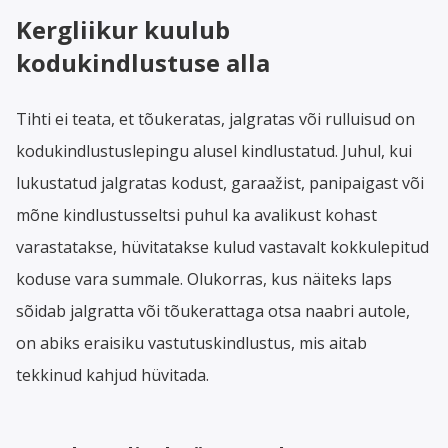
Kergliikur kuulub
kodukindlustuse alla
Tihti ei teata, et tõukeratas, jalgratas või rulluisud on
kodukindlustuslepingu alusel kindlustatud. Juhul, kui
lukustatud jalgratas kodust, garaažist, panipaigast või
mõne kindlustusseltsi puhul ka avalikust kohast
varastatakse, hüvitatakse kulud vastavalt kokkulepitud
koduse vara summale. Olukorras, kus näiteks laps
sõidab jalgratta või tõukerattaga otsa naabri autole,
on abiks eraisiku vastutuskindlustus, mis aitab
tekkinud kahjud hüvitada.