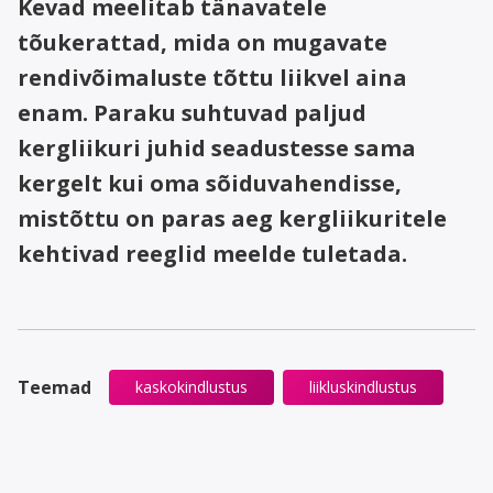
Kevad meelitab tänavatele
tõukerattad, mida on mugavate
rendivõimaluste tõttu liikvel aina
enam. Paraku suhtuvad paljud
kergliikuri juhid seadustesse sama
kergelt kui oma sõiduvahendisse,
mistõttu on paras aeg kergliikuritele
kehtivad reeglid meelde tuletada.
Teemad
kaskokindlustus
liikluskindlustus