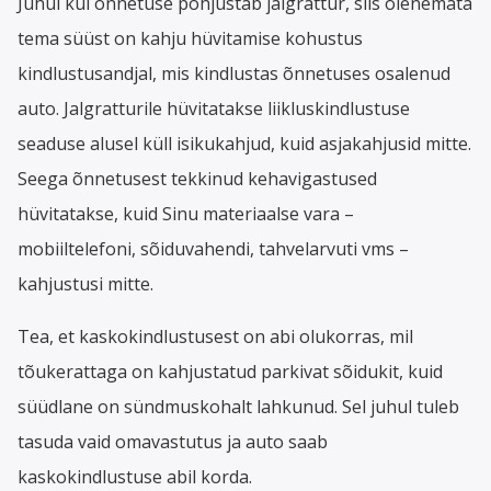
Juhul kui õnnetuse põhjustab jalgrattur, siis olenemata
tema süüst on kahju hüvitamise kohustus
kindlustusandjal, mis kindlustas õnnetuses osalenud
auto. Jalgratturile hüvitatakse liikluskindlustuse
seaduse alusel küll isikukahjud, kuid asjakahjusid mitte.
Seega õnnetusest tekkinud kehavigastused
hüvitatakse, kuid Sinu materiaalse vara –
mobiiltelefoni, sõiduvahendi, tahvelarvuti vms –
kahjustusi mitte.
Tea, et kaskokindlustusest on abi olukorras, mil
tõukerattaga on kahjustatud parkivat sõidukit, kuid
süüdlane on sündmuskohalt lahkunud. Sel juhul tuleb
tasuda vaid omavastutus ja auto saab
kaskokindlustuse abil korda.