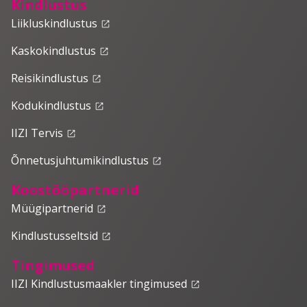
Kindlustus
Liikluskindlustus
launch
Kaskokindlustus
launch
Reisikindlustus
launch
Kodukindlustus
launch
IIZI Tervis
launch
Õnnetusjuhtumikindlustus
launch
Koostööpartnerid
Müügipartnerid
launch
Kindlustusseltsid
launch
Tingimused
IIZI Kindlustusmaakler tingimused
launch