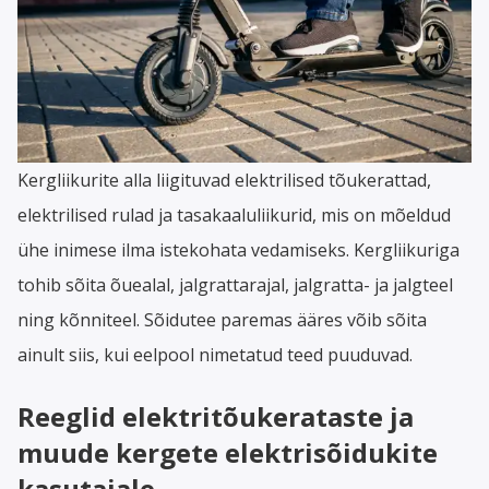
Kergliikurite alla liigituvad elektrilised tõukerattad,
elektrilised rulad ja tasakaaluliikurid, mis on mõeldud
ühe inimese ilma istekohata vedamiseks. Kergliikuriga
tohib sõita õuealal, jalgrattarajal, jalgratta- ja jalgteel
ning kõnniteel. Sõidutee paremas ääres võib sõita
ainult siis, kui eelpool nimetatud teed puuduvad.​
Reeglid elektritõukerataste ja
muude kergete elektrisõidukite
kasutajale