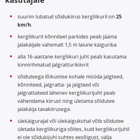
suurim lubatud sõidukiirus kergliikuril on
25
km/h
.
kergliikurit kõnniteel parkides peab jääma
jalakäijale vähemalt 1,5 m laiune käiguriba
alla 16-aastane kergliikuri juht peab kasutama
kinnirihmatud jalgratturikiivrit
sõiduteega lõikumise kohale mööda jalgteed,
kõnniteed, jalgratta- ja jalgteed või
jalgrattateed lähenev kergliikurijuht peab
vähendama kiirust ning ületama sõidutee
jalakäija tavakiirusega.
ülekäigurajal või ülekäigukohal võib sõidutee
ületada kergliikuriga sõites, kuid kergliikurijuhil
ei ole sõidukijuhi suhtes eesõigust, välja