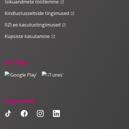
Isikuandmete töötlemine
launch
Kindlustusseltside tingimused
launch
IIZI.ee kasutustingimused
launch
Küpsiste kasutamine
launch
IIZI Äpp
Jälgi meid