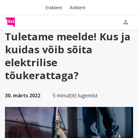
Eraklient
Äriklient
person
Tuletame meelde! Kus ja
kuidas võib sõita
elektrilise
tõukerattaga?
30. märts 2022
5 minut(it) lugemist