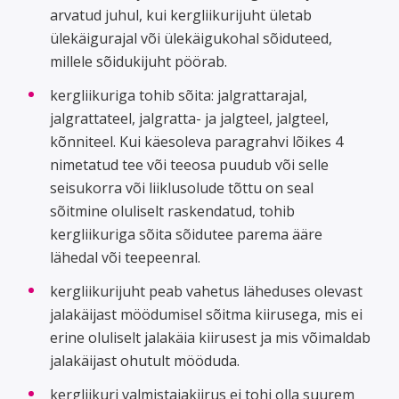
arvatud juhul, kui kergliikurijuht ületab
ülekäigurajal või ülekäigukohal sõiduteed,
millele sõidukijuht pöörab.
kergliikuriga tohib sõita: jalgrattarajal,
jalgrattateel, jalgratta- ja jalgteel, jalgteel,
kõnniteel. Kui käesoleva paragrahvi lõikes 4
nimetatud tee või teeosa puudub või selle
seisukorra või liiklusolude tõttu on seal
sõitmine oluliselt raskendatud, tohib
kergliikuriga sõita sõidutee parema ääre
lähedal või teepeenral.
kergliikurijuht peab vahetus läheduses olevast
jalakäijast möödumisel sõitma kiirusega, mis ei
erine oluliselt jalakäia kiirusest ja mis võimaldab
jalakäijast ohutult mööduda.
kergliikuri valmistajakiirus ei tohi olla suurem