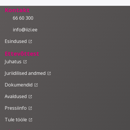
Kontakt
66 60 300
info@iizi.ee
Esindused
launch
Ettevõttest
Juhatus
launch
Juriidilised andmed
launch
Dokumendid
launch
Avaldused
launch
Pressiinfo
launch
Tule tööle
launch