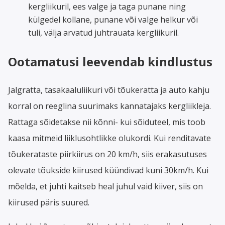
kergliikuril, ees valge ja taga punane ning
külgedel kollane, punane või valge helkur või
tuli, välja arvatud juhtrauata kergliikuril.
Ootamatusi leevendab kindlustus
Jalgratta, tasakaaluliikuri või tõukeratta ja auto kahju
korral on reeglina suurimaks kannatajaks kergliikleja.
Rattaga sõidetakse nii kõnni- kui sõiduteel, mis toob
kaasa mitmeid liiklusohtlikke olukordi. Kui renditavate
tõukerataste piirkiirus on 20 km/h, siis erakasutuses
olevate tõukside kiirused küündivad kuni 30km/h. Kui
mõelda, et juhti kaitseb heal juhul vaid kiiver, siis on
kiirused päris suured.