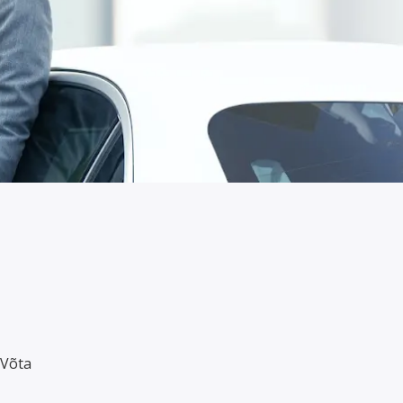
lle
misel ja
 Võta