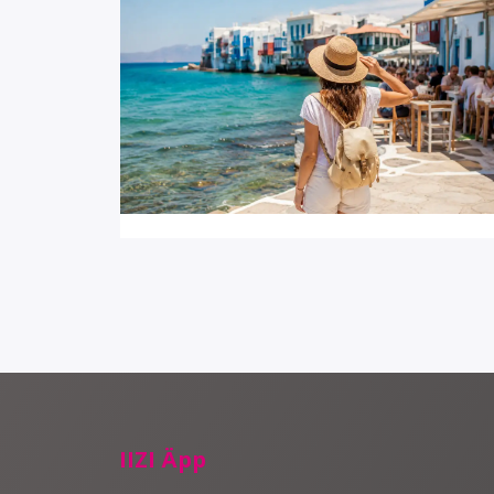
4 minut(it) lugemist
Üllatusreisid koguvad
hoogu, kuid soodsaid
viimase hetke pakkumisi
napib
IIZI Äpp