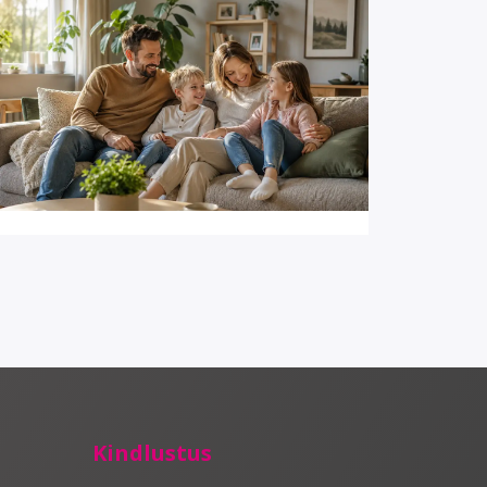
4 minut(it) lugemist
Koduomaniku meelespea:
5 riski, millele tasub
mõelda enne
kahjujuhtumit
Kindlustus