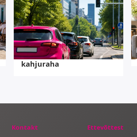
4 minut(it) lugemist
Liiklusõnnetuses
kannatanul on nüüd
võimalus saada lisaks
autoremondile ka
kahjuraha
Kontakt
Ettevõttest