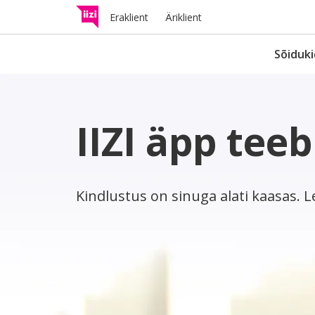
Eraklient
Äriklient
Sõiduki
IIZI äpp teeb
Liikluskindlustus
I
Hüvitab avarii tagajärjel tek
A
kahjud teistele liiklejatele.
t
Kindlustus on sinuga alati kaasas. Lei
Kergliikuri kindlust
Kontrolli, kas ja mis kindlust
sinu kergliikur vajab.