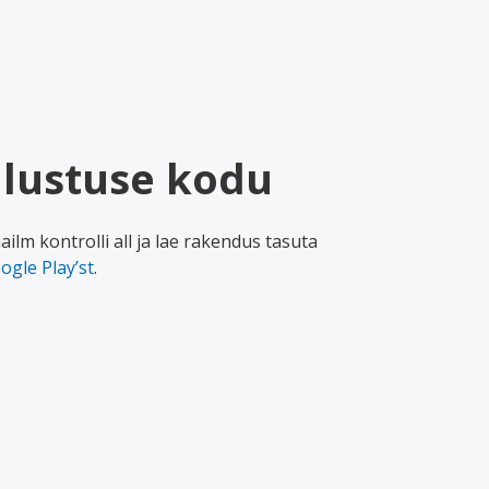
dlustuse kodu
lm kontrolli all ja lae rakendus tasuta
ogle Play’st
.