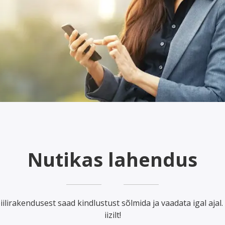
Broneeri ülevaatus kiiresti ja
Kaitseb meresõidukit se
lihtsalt sobivaimas
kasutamisel, transporti
ülevaatuspunktis.
hoiustamisel.
Nutikas lahendus
ilirakendusest saad kindlustust sõlmida ja vaadata igal ajal.
iizilt!