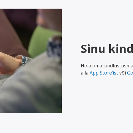
Sinu kin
Hoia oma kindlustusmaai
alla
App Store’ist
või
Go