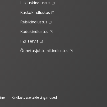
Liikluskindlustus
launch
Kaskokindlustus
launch
Reisikindlustus
launch
Kodukindlustus
launch
IIZI Tervis
launch
Õnnetusjuhtumikindlustus
launch
ine
Kindlustusseltside tingimused