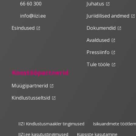
66 60 300
Juhatus
launch
info@iizi.ee
Juriidilised andmed
launch
Esindused
Dokumendid
launch
launch
Avaldused
launch
Pressiinfo
launch
Tule tööle
launch
Koostööpartnerid
Müügipartnerid
launch
Kindlustusseltsid
launch
IIZI Kindlustusmaakler tingimused
Isikuandmete töötlem
IIZI.ee kasutustingimused
Küpsiste kasutamine