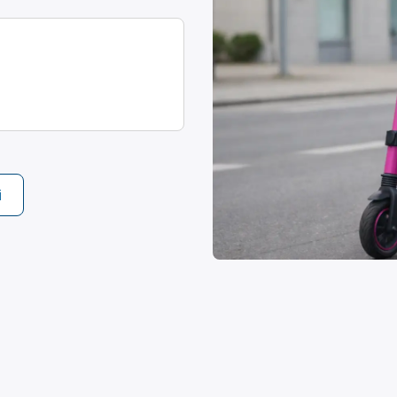
Broneeri ülevaatus kiiresti ja
Kaitseb meresõidukit se
lihtsalt sobivaimas
kasutamisel, transporti
ülevaatuspunktis.
hoiustamisel.
i