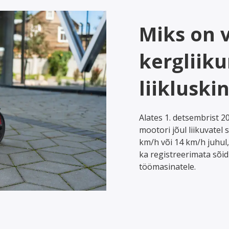
Miks on 
kergliiku
liikluski
Alates 1. detsembrist 2
mootori jõul liikuvatel 
km/h või 14 km/h juhul,
ka registreerimata sõidu
töömasinatele.