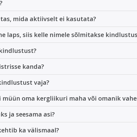
?
as, mida aktiivselt ei kasutata?
ne laps, siis kelle nimele sõlmitakse kindlustu
 kindlustust?
gistrisse kanda?
skindlustust vaja?
kui müün oma kergliikuri maha või omanik vah
üks ja seesama asi?
 kehtib ka välismaal?