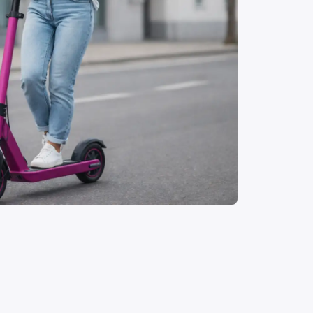
lle
misel ja