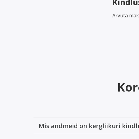
Kindlu
Arvuta makse
Kor
Mis andmeid on kergliikuri kindl