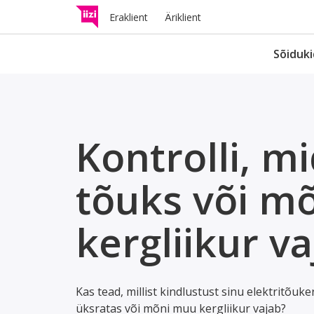
Eraklient
Äriklient
Sõiduki
Liikluskindlustus
I
Kontrolli, m
Hüvitab avarii tagajärjel tek
A
kahjud teistele liiklejatele.
t
tõuks või m
Kergliikuri kindlust
kergliikur va
Kontrolli, kas ja mis kindlust
sinu kergliikur vajab.
Kas tead, millist kindlustust sinu elektritõuke
üksratas või mõni muu kergliikur vajab?