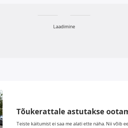
Laadimine
Tõukerattale astutakse ootam
Teiste käitumist ei saa me alati ette näha. Nii võib e