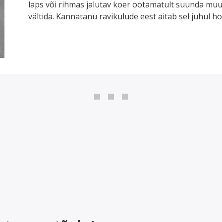
laps või rihmas jalutav koer ootamatult suunda muu
vältida. Kannatanu ravikulude eest aitab sel juhul ho
0
1
2