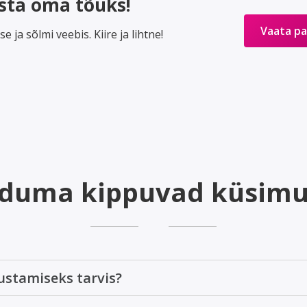
sta oma tõuks!
Vaata p
 ja sõlmi veebis. Kiire ja lihtne!
duma kippuvad küsim
ustamiseks tarvis?