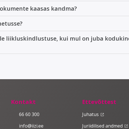
 dokumente kaasas kandma?
netusse?
e liikluskindlustuse, kui mul on juba kodukin
Kontakt
Ettevõttest
66 60 300
Juhatus
launch
info@iizi.ee
Juriidilised andmed
launch