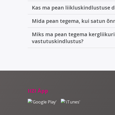
Kas ma pean liikluskindlustuse
Mida pean tegema, kui satun õn
Miks ma pean tegema kergliikuril
vastutuskindlustus?
IIZI Äpp