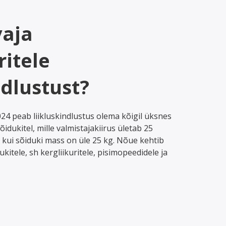
vaja
ritele
ndlustust?
024 peab liikluskindlustus olema kõigil üksnes
sõidukitel, mille valmistajakiirus ületab 25
 kui sõiduki mass on üle 25 kg. Nõue kehtib
kitele, sh kergliikuritele, pisimopeedidele ja