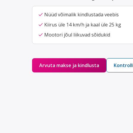
check
Nüüd võimalik kindlustada veebis
check
Kiirus üle 14 km/h ja kaal üle 25 kg
check
Mootori jõul liikuvad sõidukid
Arvuta makse ja kindlusta
Kontroll