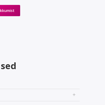
akkumist
used
add