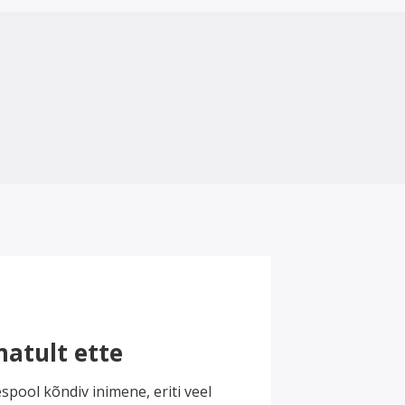
atult ette
espool kõndiv inimene, eriti veel