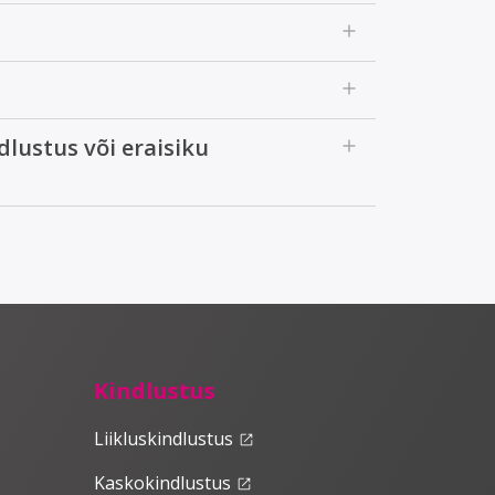
add
add
add
dlustus või eraisiku
Kindlustus
Liikluskindlustus
launch
Kaskokindlustus
launch