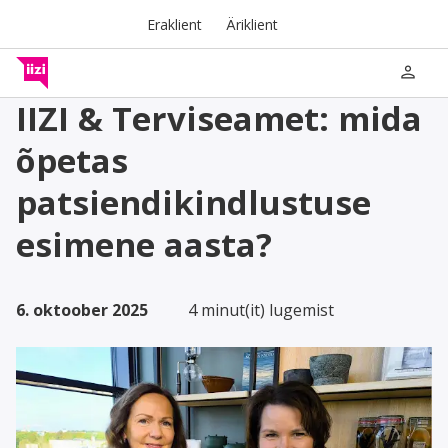
Eraklient
Äriklient
person
IIZI & Terviseamet: mida
õpetas
patsiendikindlustuse
esimene aasta?
6. oktoober 2025
4 minut(it) lugemist