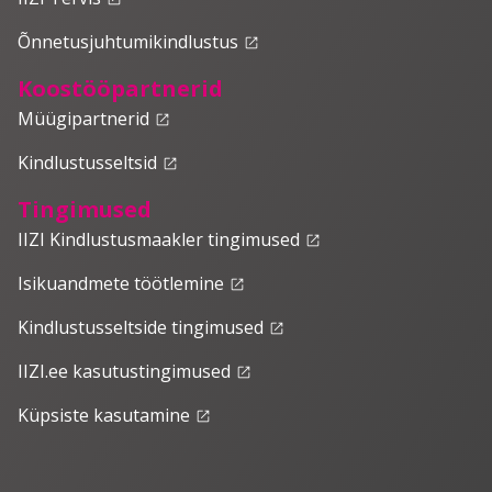
Õnnetusjuhtumikindlustus
launch
Koostööpartnerid
Müügipartnerid
launch
Kindlustusseltsid
launch
Tingimused
IIZI Kindlustusmaakler tingimused
launch
Isikuandmete töötlemine
launch
Kindlustusseltside tingimused
launch
IIZI.ee kasutustingimused
launch
Küpsiste kasutamine
launch