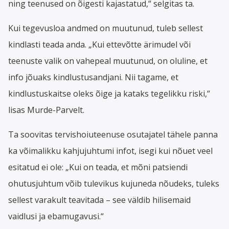
ning teenused on õigesti kajastatud,“ selgitas ta.
Kui tegevusloa andmed on muutunud, tuleb sellest
kindlasti teada anda. „Kui ettevõtte ärimudel või
teenuste valik on vahepeal muutunud, on oluline, et
info jõuaks kindlustusandjani. Nii tagame, et
kindlustuskaitse oleks õige ja kataks tegelikku riski,“
lisas Murde-Parvelt.
Ta soovitas tervishoiuteenuse osutajatel tähele panna
ka võimalikku kahjujuhtumi infot, isegi kui nõuet veel
esitatud ei ole: „Kui on teada, et mõni patsiendi
ohutusjuhtum võib tulevikus kujuneda nõudeks, tuleks
sellest varakult teavitada – see väldib hilisemaid
vaidlusi ja ebamugavusi.“