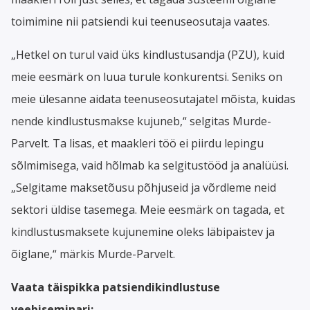
toimimine nii patsiendi kui teenuseosutaja vaates.
„Hetkel on turul vaid üks kindlustusandja (PZU), kuid
meie eesmärk on luua turule konkurentsi. Seniks on
meie ülesanne aidata teenuseosutajatel mõista, kuidas
nende kindlustusmakse kujuneb,“ selgitas Murde-
Parvelt. Ta lisas, et maakleri töö ei piirdu lepingu
sõlmimisega, vaid hõlmab ka selgitustööd ja analüüsi.
„Selgitame maksetõusu põhjuseid ja võrdleme neid
sektori üldise tasemega. Meie eesmärk on tagada, et
kindlustusmaksete kujunemine oleks läbipaistev ja
õiglane,“ märkis Murde-Parvelt.
Vaata täispikka patsiendikindlustuse
veebiseminari: