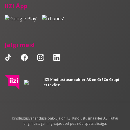
IIZI Äpp
Jälgi meid
IIZI Kindlustusmaakler AS on GrECo Grupi
ettevõte.
Kindlustusvahenduse pakkuja on IIZI Kindlustusmaakler AS. Tutvu
tingimustega ning vajadusel pea nõu spetsialistiga.