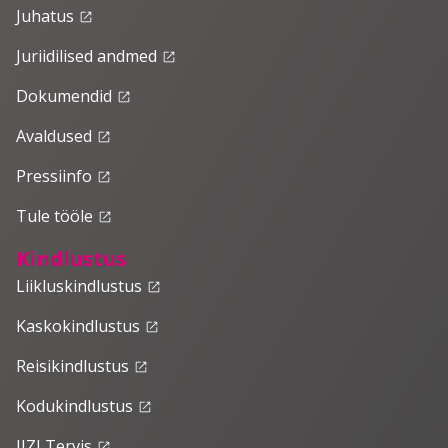
Juhatus
launch
Juriidilised andmed
launch
Dokumendid
launch
Avaldused
launch
Pressiinfo
launch
Tule tööle
launch
Kindlustus
Liikluskindlustus
launch
Kaskokindlustus
launch
Reisikindlustus
launch
Kodukindlustus
launch
IIZI Tervis
launch