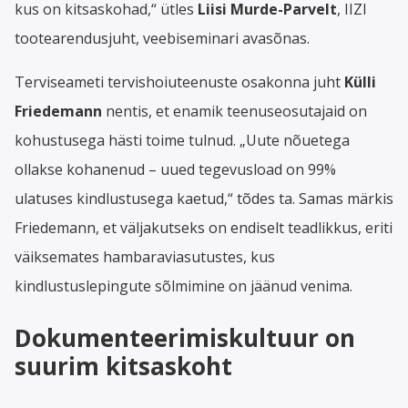
kus on kitsaskohad,“ ütles
Liisi Murde-Parvelt
, IIZI
tootearendusjuht, veebiseminari avasõnas.
Terviseameti tervishoiuteenuste osakonna juht
Külli
Friedemann
nentis, et enamik teenuseosutajaid on
kohustusega hästi toime tulnud. „Uute nõuetega
ollakse kohanenud – uued tegevusload on 99%
ulatuses kindlustusega kaetud,“ tõdes ta. Samas märkis
Friedemann, et väljakutseks on endiselt teadlikkus, eriti
väiksemates hambaraviasutustes, kus
kindlustuslepingute sõlmimine on jäänud venima.
Dokumenteerimiskultuur on
suurim kitsaskoht