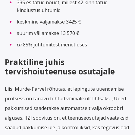
335 esitatud nõuet, millest 42 kinnitatud
kindlustusjuhtumid
keskmine väljamakse 3425 €
suurim väljamakse 13 570 €
ca
85% juhtumitest menetluses
Praktiline juhis
tervishoiuteenuse osutajale
Liisi Murde-Parvel rõhutas, et lepingute uuendamise
protsess on tänavu tehtud võimalikult lihtsaks. „Uued
pakkumised saadetakse automaatselt välja oktoobri
alguses. IIZI soovitus on, et teenuseosutajad vaataksid
saadud pakkumise üle ja kontrolliksid, kas tegevusload