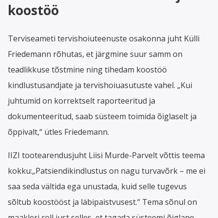
koostöö
Terviseameti tervishoiuteenuste osakonna juht Külli
Friedemann rõhutas, et järgmine suur samm on
teadlikkuse tõstmine ning tihedam koostöö
kindlustusandjate ja tervishoiuasutuste vahel. „Kui
juhtumid on korrektselt raporteeritud ja
dokumenteeritud, saab süsteem toimida õiglaselt ja
õppivalt,“ ütles Friedemann.
IIZI tootearendusjuht Liisi Murde-Parvelt võttis teema
kokku:„Patsiendikindlustus on nagu turvavõrk – me ei
saa seda vältida ega unustada, kuid selle tugevus
sõltub koostööst ja läbipaistvusest.“ Tema sõnul on
maakleri roll just selles, et tagada süsteemi õiglane