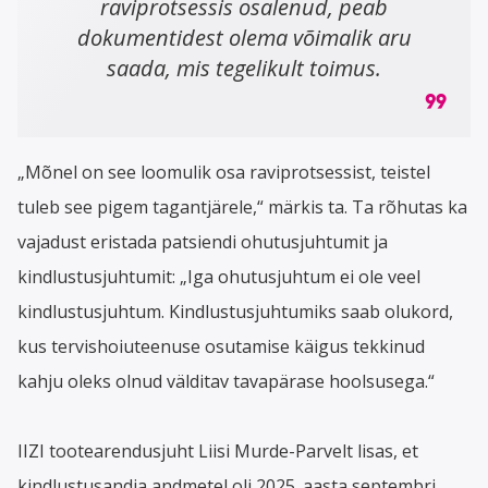
raviprotsessis osalenud, peab
dokumentidest olema võimalik aru
saada, mis tegelikult toimus.
„Mõnel on see loomulik osa raviprotsessist, teistel
tuleb see pigem tagantjärele,“ märkis ta. Ta rõhutas ka
vajadust eristada patsiendi ohutusjuhtumit ja
kindlustusjuhtumit: „Iga ohutusjuhtum ei ole veel
kindlustusjuhtum. Kindlustusjuhtumiks saab olukord,
kus tervishoiuteenuse osutamise käigus tekkinud
kahju oleks olnud välditav tavapärase hoolsusega.“
IIZI tootearendusjuht Liisi Murde-Parvelt lisas, et
kindlustusandja andmetel oli 2025. aasta septembri