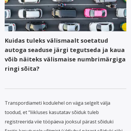
Kuidas tuleks välismaalt soetatud
autoga seaduse järgi tegutseda ja kaua
võib näiteks välismaise numbrimärgiga
ringi sõita?
Transpordiameti kodulehel on väga selgelt välja
toodud, et “liikluses kasutatav sõiduk tuleb
registreerida viie tööpäeva jooksul pärast sõiduki
Eestis kasutusele võtmist (üldjuhul pärast sõiduki riiki