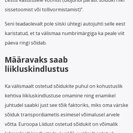
sissetoomist või tollivormistamist)”.
Seni teadaolevalt pole siiski ühtegi autojuhti selle eest
karistatud, et ta välismaa numbrimärgiga ka peale viit
päeva ringi sõidab.
Määravaks saab
liikluskindlustus
Ka välismaalt ostetud sõidukite puhul on kohustuslik
kehtiva liikluskindlustuse omamine ning enamikel
juhtudel saabki just see tõik faktoriks, miks oma värske
sõiduk transpordiametis esimesel võimalusel arvele
võtta. Euroopa Liidust ostetud sõidukit on võimalik