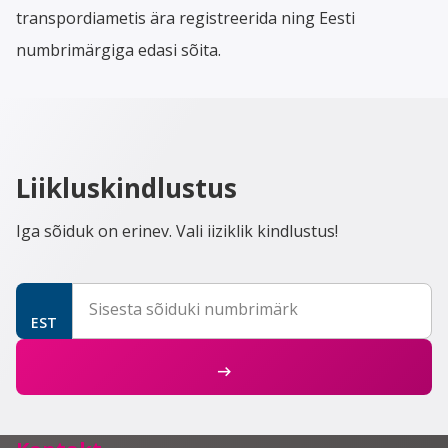
transpordiametis ära registreerida ning Eesti
numbrimärgiga edasi sõita.
Liikluskindlustus
Iga sõiduk on erinev. Vali iiziklik kindlustus!
Sisesta sõiduki numbrimärk
EST
east