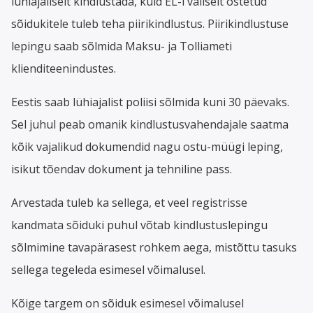
lühiajaliselt kindlustada, kuid EL-i väliselt ostetud
sõidukitele tuleb teha piirikindlustus. Piirikindlustuse
lepingu saab sõlmida Maksu- ja Tolliameti
klienditeenindustes.
Eestis saab lühiajalist poliisi sõlmida kuni 30 päevaks.
Sel juhul peab omanik kindlustusvahendajale saatma
kõik vajalikud dokumendid nagu ostu-müügi leping,
isikut tõendav dokument ja tehniline pass.
Arvestada tuleb ka sellega, et veel registrisse
kandmata sõiduki puhul võtab kindlustuslepingu
sõlmimine tavapärasest rohkem aega, mistõttu tasuks
sellega tegeleda esimesel võimalusel.
Kõige targem on sõiduk esimesel võimalusel