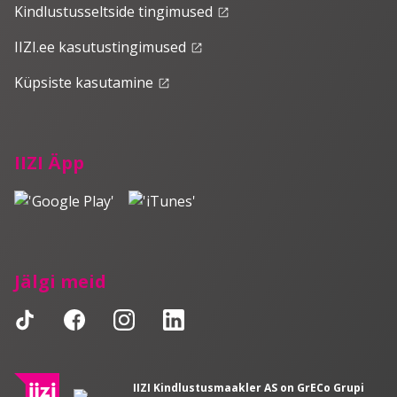
Kindlustusseltside tingimused
launch
IIZI.ee kasutustingimused
launch
Küpsiste kasutamine
launch
IIZI Äpp
Jälgi meid
IIZI Kindlustusmaakler AS on GrECo Grupi