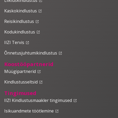
Liikluskindlustus
launch
Kaskokindlustus
launch
Reisikindlustus
launch
Kodukindlustus
launch
IIZI Tervis
launch
Õnnetusjuhtumikindlustus
launch
Koostööpartnerid
Müügipartnerid
launch
Kindlustusseltsid
launch
Tingimused
IIZI Kindlustusmaakler tingimused
launch
Isikuandmete töötlemine
launch