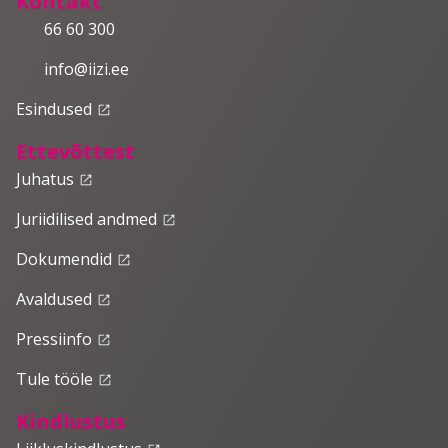
Kontakt
66 60 300
info@iizi.ee
Esindused
launch
Ettevõttest
Juhatus
launch
Juriidilised andmed
launch
Dokumendid
launch
Avaldused
launch
Pressiinfo
launch
Tule tööle
launch
Kindlustus