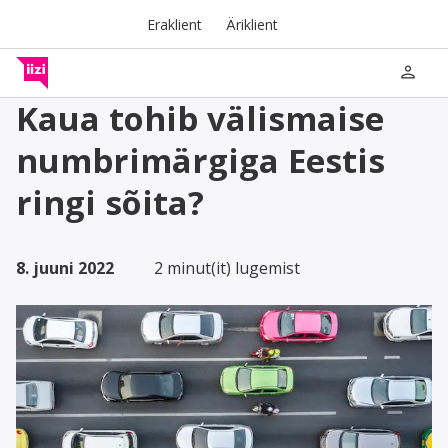
Eraklient
Äriklient
person
Kaua tohib välismaise
numbrimärgiga Eestis
ringi sõita?
8. juuni 2022
2 minut(it) lugemist