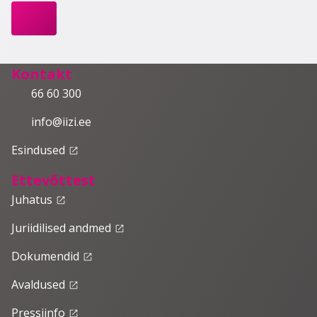
Kontakt
66 60 300
info@iizi.ee
Esindused
launch
Ettevõttest
Juhatus
launch
Juriidilised andmed
launch
Dokumendid
launch
Avaldused
launch
Pressiinfo
launch