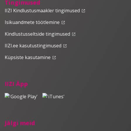
Tingimused
IIZI Kindlustusmaakler tingimused
launch
Isikuandmete töötlemine
launch
Kindlustusseltside tingimused
launch
IIZI.ee kasutustingimused
launch
Küpsiste kasutamine
launch
IIZI Äpp
Jälgi meid