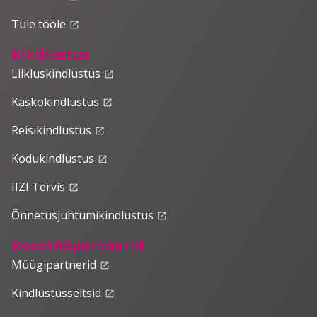
Tule tööle
launch
Kindlustus
Liikluskindlustus
launch
Kaskokindlustus
launch
Reisikindlustus
launch
Kodukindlustus
launch
IIZI Tervis
launch
Õnnetusjuhtumikindlustus
launch
Koostööpartnerid
Müügipartnerid
launch
Kindlustusseltsid
launch