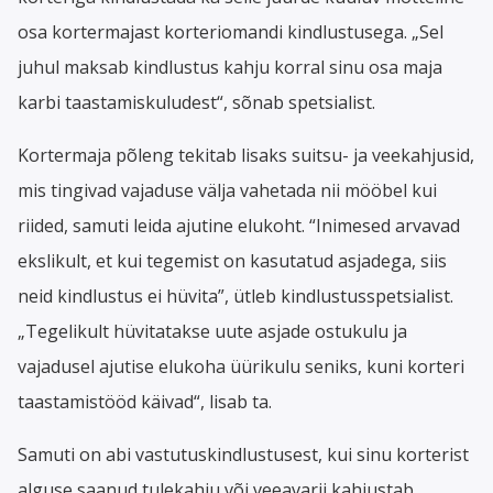
osa kortermajast korteriomandi kindlustusega. „Sel
juhul maksab kindlustus kahju korral sinu osa maja
karbi taastamiskuludest“, sõnab spetsialist.
Kortermaja põleng tekitab lisaks suitsu- ja veekahjusid,
mis tingivad vajaduse välja vahetada nii mööbel kui
riided, samuti leida ajutine elukoht. “Inimesed arvavad
ekslikult, et kui tegemist on kasutatud asjadega, siis
neid kindlustus ei hüvita”, ütleb kindlustusspetsialist.
„Tegelikult hüvitatakse uute asjade ostukulu ja
vajadusel ajutise elukoha üürikulu seniks, kuni korteri
taastamistööd käivad“, lisab ta.
Samuti on abi vastutuskindlustusest, kui sinu korterist
alguse saanud tulekahju või veeavarii kahjustab