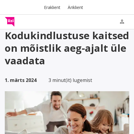
Eraklient
Äriklient
person
Kodukindlustuse kaitsed
on mõistlik aeg-ajalt üle
vaadata
1. märts 2024
3 minut(it) lugemist