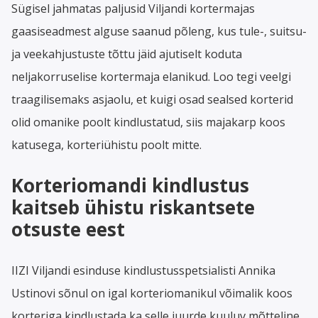
Sügisel jahmatas paljusid Viljandi kortermajas
gaasiseadmest alguse saanud põleng, kus tule-, suitsu-
ja veekahjustuste tõttu jäid ajutiselt koduta
neljakorruselise kortermaja elanikud. Loo tegi veelgi
traagilisemaks asjaolu, et kuigi osad sealsed korterid
olid omanike poolt kindlustatud, siis majakarp koos
katusega, korteriühistu poolt mitte.
Korteriomandi kindlustus
kaitseb ühistu riskantsete
otsuste eest
IIZI Viljandi esinduse kindlustusspetsialisti Annika
Ustinovi sõnul on igal korteriomanikul võimalik koos
korteriga kindlustada ka selle juurde kuuluv mõtteline