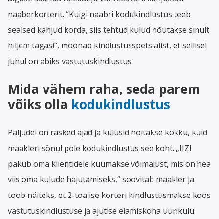
naaberkorterit. “Kuigi naabri kodukindlustus teeb
sealsed kahjud korda, siis tehtud kulud nõutakse sinult
hiljem tagasi”, möönab kindlustusspetsialist, et sellisel
juhul on abiks vastutuskindlustus.
Mida vähem raha, seda parem
võiks olla
kodukindlustus
Paljudel on rasked ajad ja kulusid hoitakse kokku, kuid
maakleri sõnul pole kodukindlustus see koht. „IIZI
pakub oma klientidele kuumakse võimalust, mis on hea
viis oma kulude hajutamiseks,“ soovitab maakler ja
toob näiteks, et 2-toalise korteri kindlustusmakse koos
vastutuskindlustuse ja ajutise elamiskoha üürikulu