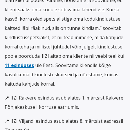
alati kliendi poole. “Aitame, nõustame ja soovitame, et
klient saaks oma kodule sobivaima lahenduse. Kui sa
kasvõi korra oled spetsialistiga oma kodukindlustuse
kaitsed läbi rääkinud, siis on tunne kindlam,“ soovitab
kindlustusspetsialist, et nii teab inimene, mida kahjude
korral teha ja millistel juhtudel võib julgelt kindlustuse
poole pöörduda. IIZI aitab oma kliente nii veebi teel kui
11 esinduses
üle Eesti. Soovitame kliendile kõige
kasulikemaid kindlustuskaitseid ja nõustame, kuidas
käituda kahjude korral.
📍 IIZI Rakvere esindus asub alates 1. märtsist Rakvere
Põhjakeskuse I korruse aatriumis.
📍 IIZI Viljandi esindus asub alates 8. märtsist aadressil