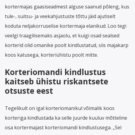
kortermajas gaasiseadmest alguse saanud põleng, kus
tule-, suitsu- ja veekahjustuste tõttu jäid ajutiselt
koduta neljakorruselise kortermaja elanikud. Loo tegi
veelgi traagilisemaks asjaolu, et kuigi osad sealsed
korterid olid omanike poolt kindlustatud, siis majakarp
koos katusega, korteriühistu poolt mitte.
Korteriomandi kindlustus
kaitseb ühistu riskantsete
otsuste eest
Tegelikult on igal korteriomanikul võimalik koos
korteriga kindlustada ka selle juurde kuuluv mõtteline
osa kortermajast korteriomandi kindlustusega. „Sel