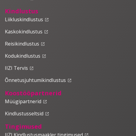
Kindlustus
Liikluskindlustus
launch
Kaskokindlustus
launch
Reisikindlustus
launch
Kodukindlustus
launch
IIZI Tervis
launch
Õnnetusjuhtumikindlustus
launch
Koostööpartnerid
Müügipartnerid
launch
Kindlustusseltsid
launch
Tingimused
IIZI Kindlustusmaakler tingimused
launch