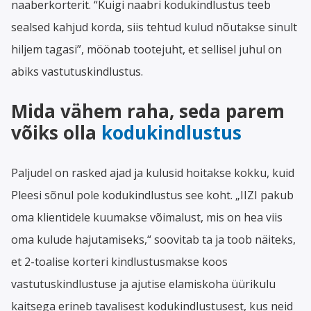
naaberkorterit. “Kuigi naabri kodukindlustus teeb
sealsed kahjud korda, siis tehtud kulud nõutakse sinult
hiljem tagasi”, möönab tootejuht, et sellisel juhul on
abiks vastutuskindlustus.
Mida vähem raha, seda parem
võiks olla
kodukindlustus
Paljudel on rasked ajad ja kulusid hoitakse kokku, kuid
Pleesi sõnul pole kodukindlustus see koht. „IIZI pakub
oma klientidele kuumakse võimalust, mis on hea viis
oma kulude hajutamiseks,“ soovitab ta ja toob näiteks,
et 2-toalise korteri kindlustusmakse koos
vastutuskindlustuse ja ajutise elamiskoha üürikulu
kaitsega erineb tavalisest kodukindlustusest, kus neid