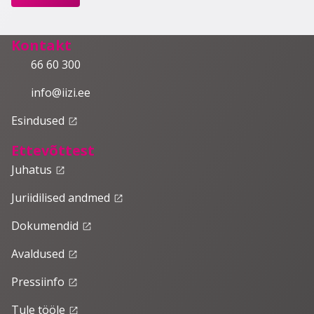
Kontakt
66 60 300
info@iizi.ee
Esindused
launch
Ettevõttest
Juhatus
launch
Juriidilised andmed
launch
Dokumendid
launch
Avaldused
launch
Pressiinfo
launch
Tule tööle
launch