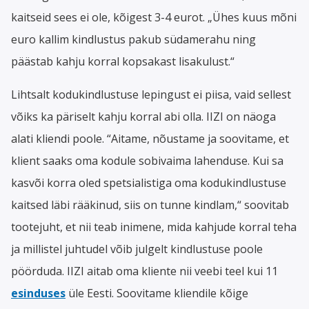
kaitseid sees ei ole, kõigest 3-4 eurot. „Ühes kuus mõni
euro kallim kindlustus pakub südamerahu ning
päästab kahju korral kopsakast lisakulust.“
Lihtsalt kodukindlustuse lepingust ei piisa, vaid sellest
võiks ka päriselt kahju korral abi olla. IIZI on näoga
alati kliendi poole. “Aitame, nõustame ja soovitame, et
klient saaks oma kodule sobivaima lahenduse. Kui sa
kasvõi korra oled spetsialistiga oma kodukindlustuse
kaitsed läbi rääkinud, siis on tunne kindlam,“ soovitab
tootejuht, et nii teab inimene, mida kahjude korral teha
ja millistel juhtudel võib julgelt kindlustuse poole
pöörduda. IIZI aitab oma kliente nii veebi teel kui 11
esinduses
üle Eesti. Soovitame kliendile kõige