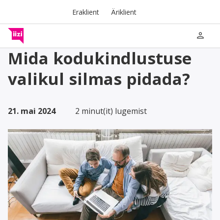
Eraklient
Äriklient
person
Mida kodukindlustuse
valikul silmas pidada?
21. mai 2024
2 minut(it) lugemist