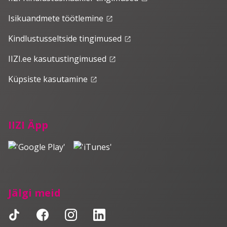
Isikuandmete töötlemine
launch
Kindlustusseltside tingimused
launch
IIZI.ee kasutustingimused
launch
Küpsiste kasutamine
launch
IIZI Äpp
Jälgi meid