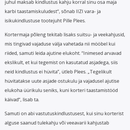
juhul maksab kindlustus kahju korral sinu osa maja
karbi taastamiskuludest“, sõnab IIZI vara- ja
isikukindlustuse tootejuht Pille Plees.
Kortermaja põleng tekitab lisaks suitsu- ja veekahjusid,
mis tingivad vajaduse välja vahetada nii mööbel kui
riided, samuti leida ajutine elukoht. “Inimesed arvavad
ekslikult, et kui tegemist on kasutatud asjadega, siis
neid kindlustus ei hüvita”, ütleb Plees. „Tegelikult
hüvitatakse uute asjade ostukulu ja vajadusel ajutise
elukoha üürikulu seniks, kuni korteri taastamistööd
käivad“, lisab ta.
Samuti on abi vastutuskindlustusest, kui sinu korterist
alguse saanud tulekahju või veeavarii kahjustab