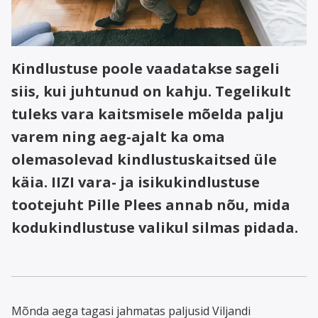
Kindlustuse poole vaadatakse sageli
siis, kui juhtunud on kahju. Tegelikult
tuleks vara kaitsmisele mõelda palju
varem ning aeg-ajalt ka oma
olemasolevad kindlustuskaitsed üle
käia. IIZI vara- ja isikukindlustuse
tootejuht Pille Plees annab nõu, mida
kodukindlustuse valikul silmas pidada.
Mõnda aega tagasi jahmatas paljusid Viljandi