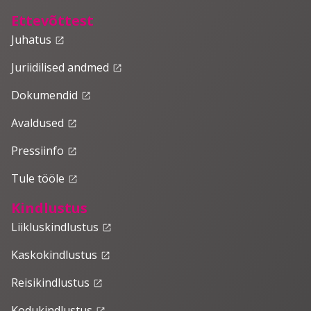
Ettevõttest
Juhatus
launch
Juriidilised andmed
launch
Dokumendid
launch
Avaldused
launch
Pressiinfo
launch
Tule tööle
launch
Kindlustus
Liikluskindlustus
launch
Kaskokindlustus
launch
Reisikindlustus
launch
Kodukindlustus
launch