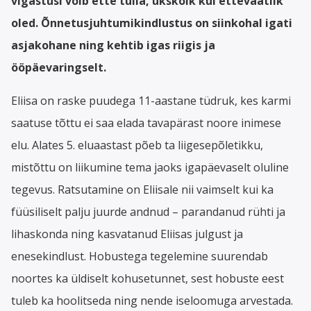
vigastusi võib ette tulla, ükskõik kui ettevaatlik
oled. Õnnetusjuhtumikindlustus on siinkohal igati
asjakohane ning kehtib igas riigis ja
ööpäevaringselt.
Eliisa on raske puudega 11-aastane tüdruk, kes karmi
saatuse tõttu ei saa elada tavapärast noore inimese
elu. Alates 5. eluaastast põeb ta liigesepõletikku,
mistõttu on liikumine tema jaoks igapäevaselt oluline
tegevus. Ratsutamine on Eliisale nii vaimselt kui ka
füüsiliselt palju juurde andnud – parandanud rühti ja
lihaskonda ning kasvatanud Eliisas julgust ja
enesekindlust. Hobustega tegelemine suurendab
noortes ka üldiselt kohusetunnet, sest hobuste eest
tuleb ka hoolitseda ning nende iseloomuga arvestada.