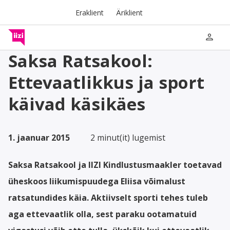
Eraklient
Äriklient
person
Saksa Ratsakool:
Ettevaatlikkus ja sport
käivad käsikäes
1. jaanuar 2015
2 minut(it) lugemist
Saksa Ratsakool ja IIZI Kindlustusmaakler toetavad
üheskoos liikumispuudega Eliisa võimalust
ratsatundides käia. Aktiivselt sporti tehes tuleb
aga ettevaatlik olla, sest paraku ootamatuid