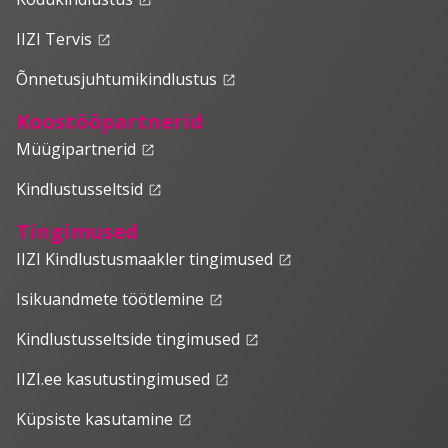
IIZI Tervis
launch
Õnnetusjuhtumikindlustus
launch
Koostööpartnerid
Müügipartnerid
launch
Kindlustusseltsid
launch
Tingimused
IIZI Kindlustusmaakler tingimused
launch
Isikuandmete töötlemine
launch
Kindlustusseltside tingimused
launch
IIZI.ee kasutustingimused
launch
Küpsiste kasutamine
launch