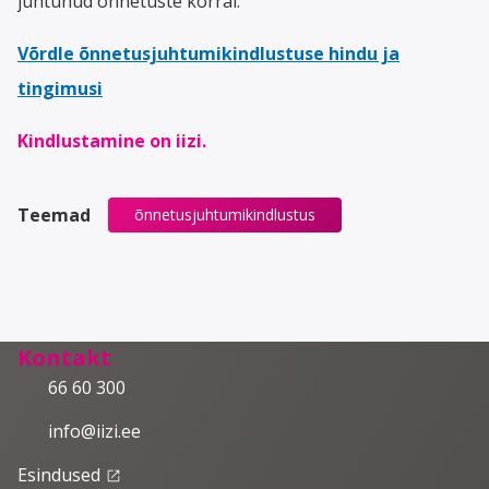
juhtunud õnnetuste korral.
Võrdle õnnetusjuhtumikindlustuse hindu ja
tingimusi
Kindlustamine on iizi.
Teemad
õnnetusjuhtumikindlustus
Kontakt
66 60 300
info@iizi.ee
Esindused
launch