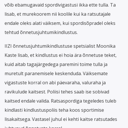
võib ebamugavaid spordivigastusi ikka ette tulla. Ta
lisab, et murekoorem nii koolile kui ka ratsutajale
endale oleks alati väiksem, kui spordisõpradel oleks
tehtud õnnetusjuhtumikindlustus.
IIZI õnnetusjuhtumikindlustuse spetsialist Moonika
Kaste lisab, et kindlustus ei hoia ära õnnetuse teket,
kuid aitab tagajärgedega paremini toime tulla ja
muretult paranemisele keskenduda. Väiksemate
vigastuste korral on abi päevaraha, valuraha ja
ravikulude kaitsest. Poliisi tehes saab ise sobivad
kaitsed endale valida. Ratsaspordiga tegeledes tuleb
kindlasti kindlustuspoliis teha koos sportimise
lisakaitsega. Vastasel juhul ei kehti kaitse ratsutades