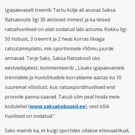
Igapäevaselt treenib Tartu külje all asuvas Saksa
Ratsakoolis ligi 30 aktiivset inimest ja ka teised
ratsahuvilised on alati oodatud läbi astuma. Kokku ligi
50 hobust, 3 treenrit ja 2 heas korras liivaga
ratsutamisplatsi, mis sportimisele rõõmu juurde
annavad. Terje Saks, Saksa Ratsakooli üks
eestvedajatest, kommenteerib: „Lisaks igapäevastele
trennidele ja huvisõitudele korraldame aastas ka 10
suuremat võistlust, kus ratsaspordihuvilised end
proovile panna saavad. Tasub silm peal hoida meie
kodulehel (
www.saksahobused.ee
), sest kõik
huvilised on oodatud.“
Saks mainib ka, et kuigi sportides ollakse ettevaatlikud,