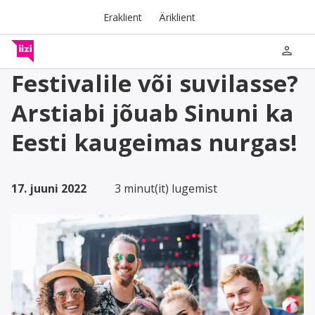
Eraklient
Äriklient
person
Festivalile või suvilasse?
Arstiabi jõuab Sinuni ka
Eesti kaugeimas nurgas!
17. juuni 2022
3 minut(it) lugemist