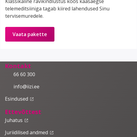
Klassikaline ravikindlustus koos kaasaegse
telemeditsiiniga tagab kiired lahendused Sinu
tervisemuredele.
Vaata pakette
Kontakt
66 60 300
info@iizi.ee
Esindused
launch
Ettevõttest
Juhatus
launch
Juriidilised andmed
launch