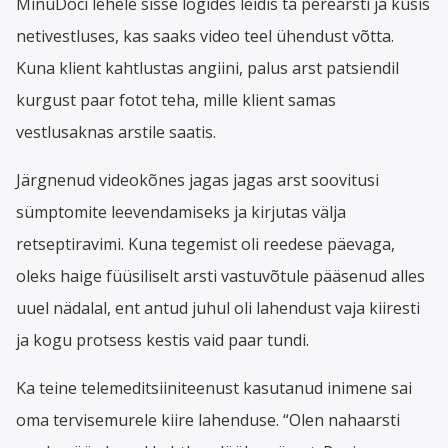
MinuDoci lehele sisse logides leidis ta perearsti ja küsis
netivestluses, kas saaks video teel ühendust võtta.
Kuna klient kahtlustas angiini, palus arst patsiendil
kurgust paar fotot teha, mille klient samas
vestlusaknas arstile saatis.
Järgnenud videokõnes jagas jagas arst soovitusi
sümptomite leevendamiseks ja kirjutas välja
retseptiravimi. Kuna tegemist oli reedese päevaga,
oleks haige füüsiliselt arsti vastuvõtule pääsenud alles
uuel nädalal, ent antud juhul oli lahendust vaja kiiresti
ja kogu protsess kestis vaid paar tundi.
Ka teine telemeditsiiniteenust kasutanud inimene sai
oma tervisemurele kiire lahenduse. “Olen nahaarsti