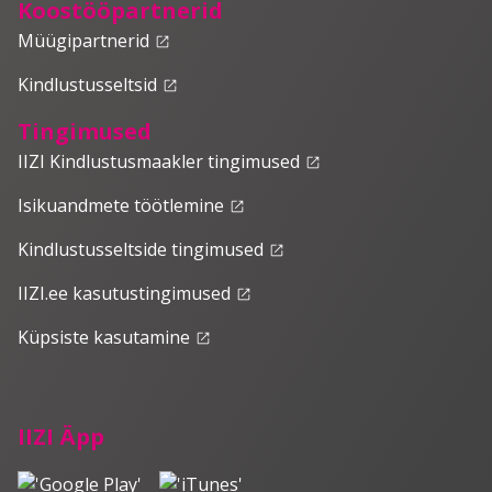
Koostööpartnerid
Müügipartnerid
launch
Kindlustusseltsid
launch
Tingimused
IIZI Kindlustusmaakler tingimused
launch
Isikuandmete töötlemine
launch
Kindlustusseltside tingimused
launch
IIZI.ee kasutustingimused
launch
Küpsiste kasutamine
launch
IIZI Äpp