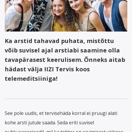
Ka arstid tahavad puhata, mistõttu
võib suvisel ajal arstiabi saamine olla
tavapärasest keerulisem. Õnneks aitab
hädast välja IIZI Tervis koos
telemeditsiiniga!
See pole uudis, et tervisehäda korral ei pruugi alati
kohe arsti jutule saada. Seda eriti suvisel
puhkuseperioodil, mil ka tohter on ravimisest väikese