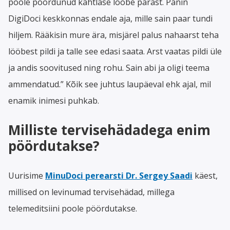
poole pöördunud kahtlase lööbe pärast. Panin
DigiDoci keskkonnas endale aja, mille sain paar tundi
hiljem. Rääkisin mure ära, misjärel palus nahaarst teha
lööbest pildi ja talle see edasi saata. Arst vaatas pildi üle
ja andis soovitused ning rohu. Sain abi ja oligi teema
ammendatud.” Kõik see juhtus laupäeval ehk ajal, mil
enamik inimesi puhkab.
Milliste tervisehädadega enim
pöördutakse?
Uurisime
MinuDoci perearsti Dr. Sergey Saadi
käest,
millised on levinumad tervisehädad, millega
telemeditsiini poole pöördutakse.