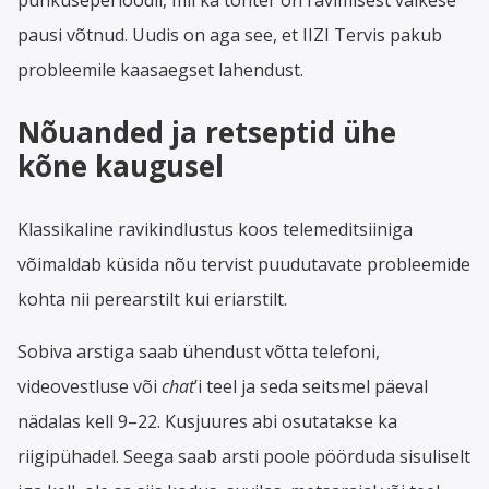
pausi võtnud. Uudis on aga see, et IIZI Tervis pakub
probleemile kaasaegset lahendust.
Nõuanded ja retseptid ühe
kõne kaugusel
Klassikaline ravikindlustus koos telemeditsiiniga
võimaldab küsida nõu tervist puudutavate probleemide
kohta nii perearstilt kui eriarstilt.
Sobiva arstiga saab ühendust võtta telefoni,
videovestluse või
chat
’i teel ja seda seitsmel päeval
nädalas kell 9–22. Kusjuures abi osutatakse ka
riigipühadel. Seega saab arsti poole pöörduda sisuliselt