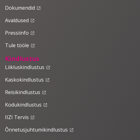
Dokumendid
launch
Avaldused
launch
Pressiinfo
launch
Tule tööle
launch
Kindlustus
Liikluskindlustus
launch
Kaskokindlustus
launch
Reisikindlustus
launch
Kodukindlustus
launch
IIZI Tervis
launch
Õnnetusjuhtumikindlustus
launch