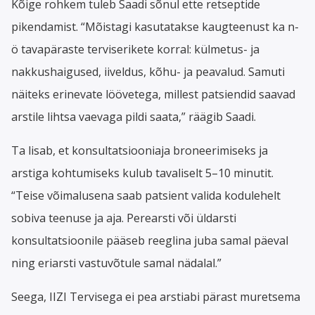
Kõige rohkem tuleb Saadi sõnul ette retseptide
pikendamist. “Mõistagi kasutatakse kaugteenust ka n-
ö tavapäraste terviserikete korral: külmetus- ja
nakkushaigused, iiveldus, kõhu- ja peavalud. Samuti
näiteks erinevate löövetega, millest patsiendid saavad
arstile lihtsa vaevaga pildi saata,” räägib Saadi.
Ta lisab, et konsultatsiooniaja broneerimiseks ja
arstiga kohtumiseks kulub tavaliselt 5–10 minutit.
“Teise võimalusena saab patsient valida kodulehelt
sobiva teenuse ja aja. Perearsti või üldarsti
konsultatsioonile pääseb reeglina juba samal päeval
ning eriarsti vastuvõtule samal nädalal.”
Seega, IIZI Tervisega ei pea arstiabi pärast muretsema