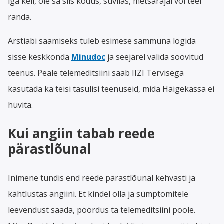
iga kell, ole sa siis kodus, suvilas, metsarajal või teel
randa.
Arstiabi saamiseks tuleb esimese sammuna logida
sisse keskkonda
Minudoc
ja seejärel valida soovitud
teenus. Peale telemeditsiini saab IIZI Tervisega
kasutada ka teisi tasulisi teenuseid, mida Haigekassa ei
hüvita.
Kui angiin tabab reede
pärastlõunal
Inimene tundis end reede pärastlõunal kehvasti ja
kahtlustas angiini. Et kindel olla ja sümptomitele
leevendust saada, pöördus ta telemeditsiini poole.