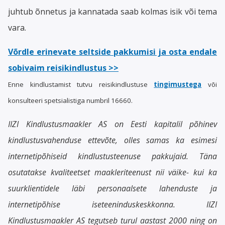
juhtub õnnetus ja kannatada saab kolmas isik või tema
vara.
Võrdle erinevate seltside pakkumisi ja osta endale
sobivaim reisikindlustus >>
Enne kindlustamist tutvu reisikindlustuse
tingimustega
või
konsulteeri spetsialistiga numbril 16660.
IIZI Kindlustusmaakler AS on Eesti kapitalil põhinev
kindlustusvahenduse ettevõte, olles samas ka esimesi
internetipõhiseid kindlustusteenuse pakkujaid. Täna
osutatakse kvaliteetset maakleriteenust nii väike- kui ka
suurklientidele läbi personaalsete lahenduste ja
internetipõhise iseteeninduskeskkonna. IIZI
Kindlustusmaakler AS tegutseb turul aastast 2000 ning on