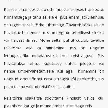
Kui reisiplaanides tuleb ette muutusi seoses transpordi
hilinemisega ja tänu sellele ei jõua enam jätkulennule,
on tegemist reisitõrke juhtumiga. Tavareisitõrke alt on
hüvitatav hilinemine, mis on tingitud tehnilisest rikkest
või halvast ilmast. Mõne seltsi puhul kuulub tavalise
reisitõrke alla ka hilinemine, mis on tingitud
lennugraafiku muudatustest enne reisi algust. Siis
hüvitatakse tehtud kulutused uutele piletitele või
nende ümbervahetamisele. Kui aga hilinemine on
tingitud loodusõnnetusest, streigist või pankrotist, siis
peab olema valitud reisitõrke lisakaitse.
Reisitõrke lisakaitse soovitame kindlasti valida kui
plaanis on kauge ja mitme ümberistumisega reis.