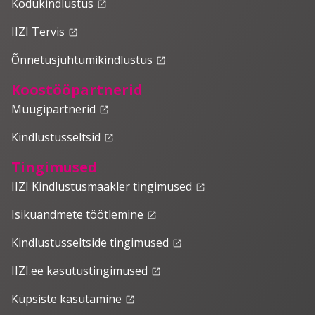
Kodukindlustus
launch
IIZI Tervis
launch
Õnnetusjuhtumikindlustus
launch
Koostööpartnerid
Müügipartnerid
launch
Kindlustusseltsid
launch
Tingimused
IIZI Kindlustusmaakler tingimused
launch
Isikuandmete töötlemine
launch
Kindlustusseltside tingimused
launch
IIZI.ee kasutustingimused
launch
Küpsiste kasutamine
launch