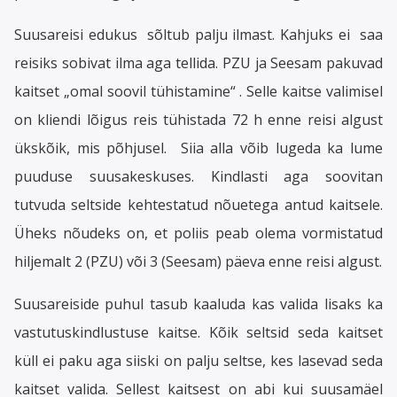
Suusareisi edukus sõltub palju ilmast. Kahjuks ei saa
reisiks sobivat ilma aga tellida. PZU ja Seesam pakuvad
kaitset „omal soovil tühistamine“ . Selle kaitse valimisel
on kliendi lõigus reis tühistada 72 h enne reisi algust
ükskõik, mis põhjusel. Siia alla võib lugeda ka lume
puuduse suusakeskuses. Kindlasti aga soovitan
tutvuda seltside kehtestatud nõuetega antud kaitsele.
Üheks nõudeks on, et poliis peab olema vormistatud
hiljemalt 2 (PZU) või 3 (Seesam) päeva enne reisi algust.
Suusareiside puhul tasub kaaluda kas valida lisaks ka
vastutuskindlustuse kaitse. Kõik seltsid seda kaitset
küll ei paku aga siiski on palju seltse, kes lasevad seda
kaitset valida. Sellest kaitsest on abi kui suusamäel