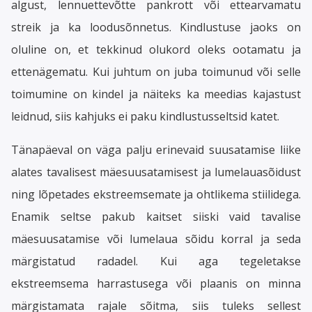
algust, lennuettevõtte pankrott või ettearvamatu
streik ja ka loodusõnnetus. Kindlustuse jaoks on
oluline on, et tekkinud olukord oleks ootamatu ja
ettenägematu. Kui juhtum on juba toimunud või selle
toimumine on kindel ja näiteks ka meedias kajastust
leidnud, siis kahjuks ei paku kindlustusseltsid katet.
Tänapäeval on väga palju erinevaid suusatamise liike
alates tavalisest mäesuusatamisest ja lumelauasõidust
ning lõpetades ekstreemsemate ja ohtlikema stiilidega.
Enamik seltse pakub kaitset siiski vaid tavalise
mäesuusatamise või lumelaua sõidu korral ja seda
märgistatud radadel. Kui aga tegeletakse
ekstreemsema harrastusega või plaanis on minna
märgistamata rajale sõitma, siis tuleks sellest