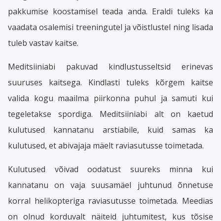
pakkumise koostamisel teada anda. Eraldi tuleks ka
vaadata osalemisi treeningutel ja võistlustel ning lisada
tuleb vastav kaitse.
Meditsiiniabi pakuvad kindlustusseltsid erinevas
suuruses kaitsega. Kindlasti tuleks kõrgem kaitse
valida kogu maailma piirkonna puhul ja samuti kui
tegeletakse spordiga. Meditsiiniabi alt on kaetud
kulutused kannatanu arstiabile, kuid samas ka
kulutused, et abivajaja mäelt raviasutusse toimetada.
Kulutused võivad oodatust suureks minna kui
kannatanu on vaja suusamäel juhtunud õnnetuse
korral helikopteriga raviasutusse toimetada. Meedias
on olnud korduvalt näiteid juhtumitest, kus tõsise