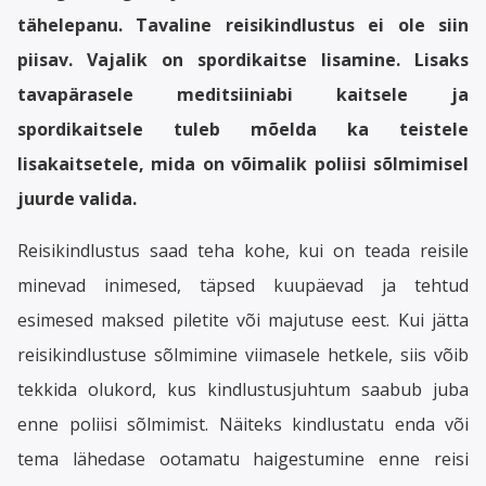
tähelepanu. Tavaline reisikindlustus ei ole siin
piisav. Vajalik on spordikaitse lisamine. Lisaks
tavapärasele meditsiiniabi kaitsele ja
spordikaitsele tuleb mõelda ka teistele
lisakaitsetele, mida on võimalik poliisi sõlmimisel
juurde valida.
Reisikindlustus saad teha kohe, kui on teada reisile
minevad inimesed, täpsed kuupäevad ja tehtud
esimesed maksed piletite või majutuse eest. Kui jätta
reisikindlustuse sõlmimine viimasele hetkele, siis võib
tekkida olukord, kus kindlustusjuhtum saabub juba
enne poliisi sõlmimist. Näiteks kindlustatu enda või
tema lähedase ootamatu haigestumine enne reisi