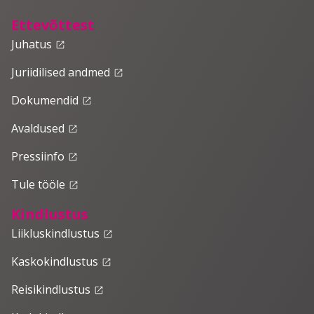
Ettevõttest
Juhatus
launch
Juriidilised andmed
launch
Dokumendid
launch
Avaldused
launch
Pressiinfo
launch
Tule tööle
launch
Kindlustus
Liikluskindlustus
launch
Kaskokindlustus
launch
Reisikindlustus
launch