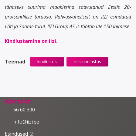
tänaseks suurima maaklerina saavutanud Eestis 20-
protsendilise turuosa. Rahvusvaheliselt on IIZI esindatud
Läti ja Soome turul. IIZI Group AS-is töötab üle 150 inimese.
Kindlustamine on iizi.
Teemad
kindlustus
reisikindlustus
Kontakt
66 60 300
info@iizi.ee
Esindused
launch