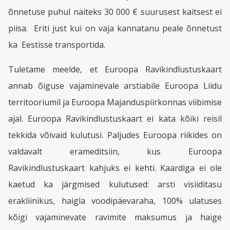
õnnetuse puhul näiteks 30 000 € suurusest kaitsest ei
piisa. Eriti just kui on vaja kannatanu peale õnnetust
ka Eestisse transportida.
Tuletame meelde, et Euroopa Ravikindlustuskaart
annab õiguse vajaminevale arstiabile Euroopa Liidu
territooriumil ja Euroopa Majanduspiirkonnas viibimise
ajal. Euroopa Ravikindlustuskaart ei kata kõiki reisil
tekkida võivaid kulutusi. Paljudes Euroopa riikides on
valdavalt erameditsiin, kus Euroopa
Ravikindlustuskaart kahjuks ei kehti. Kaardiga ei ole
kaetud ka järgmised kulutused: arsti visiiditasu
erakliinikus, haigla voodipäevaraha, 100% ulatuses
kõigi vajaminevate ravimite maksumus ja haige