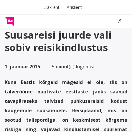
Eraklient
Äriklient
person
Suusareisi juurde vali
sobiv reisikindlustus
1. jaanuar 2015
5 minut(it) lugemist
Kuna Eestis kõrgeid mägesid ei ole, siis on
talverõõme nautivate eestlaste jaoks saanud
tavapäraseks talvised puhkusereisid kodust
kaugemale suusamäele. Reisiplaanid, mis on
seotud talispordiga, on keskmisest kõrgema
riskiga ning vajavad kindlustamisel suuremat