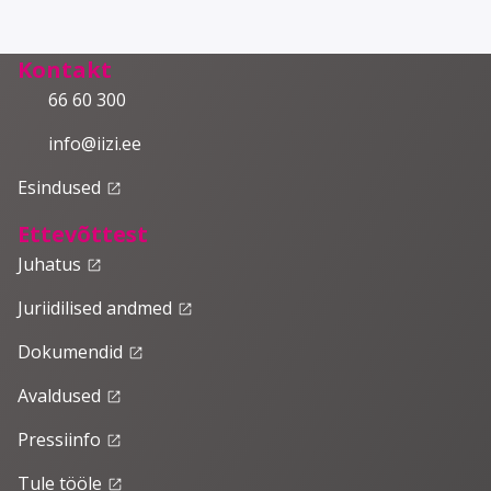
Kontakt
66 60 300
info@iizi.ee
Esindused
launch
Ettevõttest
Juhatus
launch
Juriidilised andmed
launch
Dokumendid
launch
Avaldused
launch
Pressiinfo
launch
Tule tööle
launch