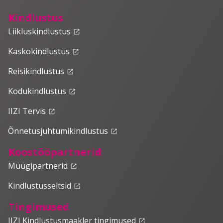
Kindlustus
Liikluskindlustus
launch
Kaskokindlustus
launch
Reisikindlustus
launch
Kodukindlustus
launch
IIZI Tervis
launch
Õnnetusjuhtumikindlustus
launch
Koostööpartnerid
Müügipartnerid
launch
Kindlustusseltsid
launch
Tingimused
IIZI Kindlustusmaakler tingimused
launch