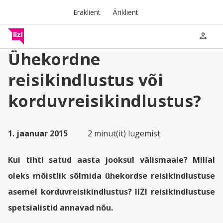
Eraklient
Äriklient
person
Ühekordne
reisikindlustus või
korduvreisikindlustus?
1. jaanuar 2015
2 minut(it) lugemist
Kui tihti satud aasta jooksul välismaale? Millal
oleks mõistlik sõlmida ühekordse reisikindlustuse
asemel korduvreisikindlustus? IIZI reisikindlustuse
spetsialistid annavad nõu.