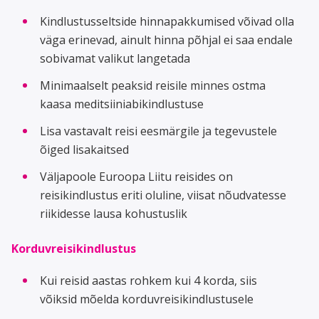
Kindlustusseltside hinnapakkumised võivad olla
väga erinevad, ainult hinna põhjal ei saa endale
sobivamat valikut langetada
Minimaalselt peaksid reisile minnes ostma
kaasa meditsiiniabikindlustuse
Lisa vastavalt reisi eesmärgile ja tegevustele
õiged lisakaitsed
Väljapoole Euroopa Liitu reisides on
reisikindlustus eriti oluline, viisat nõudvatesse
riikidesse lausa kohustuslik
Korduvreisikindlustus
Kui reisid aastas rohkem kui 4 korda, siis
võiksid mõelda korduvreisikindlustusele