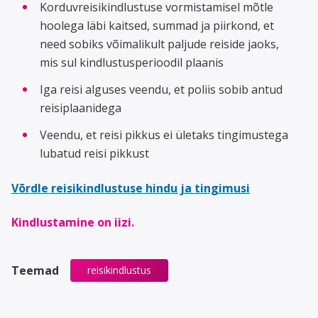
Korduvreisikindlustuse vormistamisel mõtle
hoolega läbi kaitsed, summad ja piirkond, et
need sobiks võimalikult paljude reiside jaoks,
mis sul kindlustusperioodil plaanis
Iga reisi alguses veendu, et poliis sobib antud
reisiplaanidega
Veendu, et reisi pikkus ei ületaks tingimustega
lubatud reisi pikkust
Võrdle reisikindlustuse hindu ja tingimusi
Kindlustamine on iizi.
Teemad
reisikindlustus