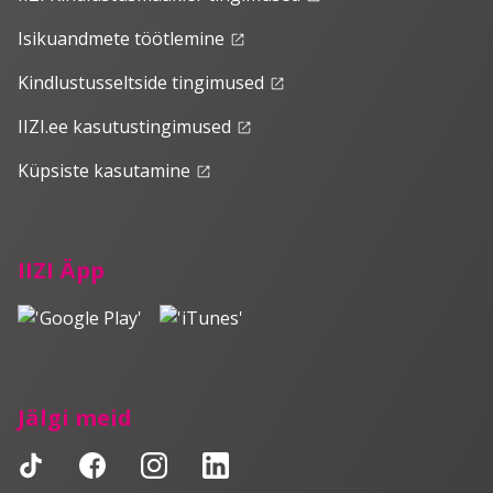
Isikuandmete töötlemine
launch
Kindlustusseltside tingimused
launch
IIZI.ee kasutustingimused
launch
Küpsiste kasutamine
launch
IIZI Äpp
Jälgi meid