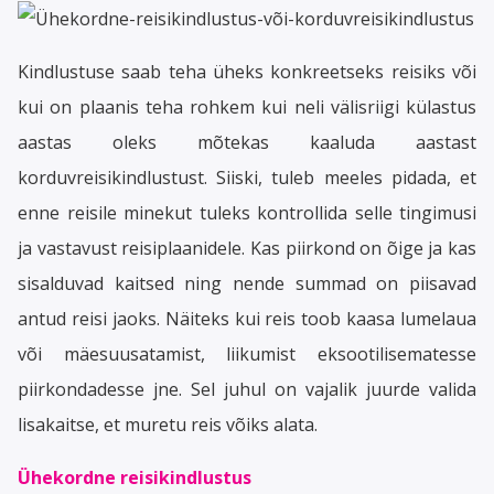
Kindlustuse saab teha üheks konkreetseks reisiks või
kui on plaanis teha rohkem kui neli välisriigi külastus
aastas oleks mõtekas kaaluda aastast
korduvreisikindlustust. Siiski, tuleb meeles pidada, et
enne reisile minekut tuleks kontrollida selle tingimusi
ja vastavust reisiplaanidele. Kas piirkond on õige ja kas
sisalduvad kaitsed ning nende summad on piisavad
antud reisi jaoks. Näiteks kui reis toob kaasa lumelaua
või mäesuusatamist, liikumist eksootilisematesse
piirkondadesse jne. Sel juhul on vajalik juurde valida
lisakaitse, et muretu reis võiks alata.
Ühekordne reisikindlustus