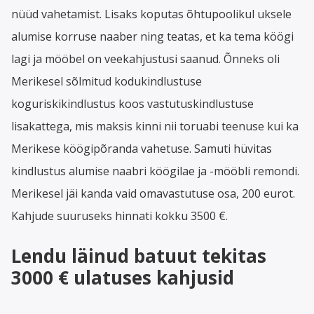
nüüd vahetamist. Lisaks koputas õhtupoolikul uksele
alumise korruse naaber ning teatas, et ka tema köögi
lagi ja mööbel on veekahjustusi saanud. Õnneks oli
Merikesel sõlmitud kodukindlustuse
koguriskikindlustus koos vastutuskindlustuse
lisakattega, mis maksis kinni nii toruabi teenuse kui ka
Merikese köögipõranda vahetuse. Samuti hüvitas
kindlustus alumise naabri köögilae ja -mööbli remondi.
Merikesel jäi kanda vaid omavastutuse osa, 200 eurot.
Kahjude suuruseks hinnati kokku 3500 €.
Lendu läinud batuut tekitas
3000 € ulatuses kahjusid