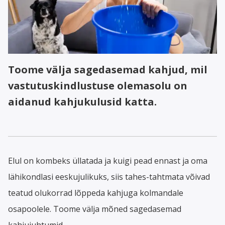
Toome välja sagedasemad kahjud, mil
vastutuskindlustuse olemasolu on
aidanud kahjukulusid katta.
Elul on kombeks üllatada ja kuigi pead ennast ja oma
lähikondlasi eeskujulikuks, siis tahes-tahtmata võivad
teatud olukorrad lõppeda kahjuga kolmandale
osapoolele. Toome välja mõned sagedasemad
kahjujuhtumid.