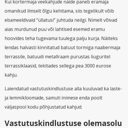
Kui kortermaja veekahjude näide paneb eramaja
omanikud ilmselt õlgu kehitama, siis tegelikult võib
ebameeldivaid “üllatusi” juhtuda neilgi. Nimelt võivad
aias murdunud puu või lahtised esemed eramu
hoovides teha tugevama tuulega palju kurja. Näiteks
lendas halvasti kinnitatud batuut tormiga naabermaja
terrassile, batuudi metallraam purustas liuguritel
terrassiklaasid, tekitades sellega pea 3000 eurose
kahju.
Laiendatud vastutuskindlustuse alla kuuluvad ka laste-
ja lemmikloomade, samuti inimese enda poolt
väljaspool kodu põhjustatud kahjud.
Vastutuskindlustuse olemasolu