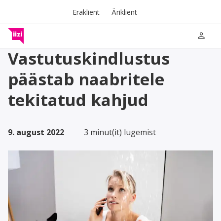
Eraklient
Äriklient
person
Vastutuskindlustus
päästab naabritele
tekitatud kahjud
9. august 2022
3 minut(it) lugemist