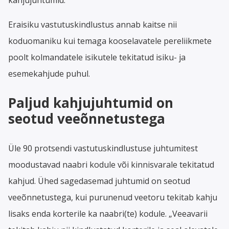
Eraisiku vastutuskindlustus annab kaitse nii
koduomaniku kui temaga kooselavatele pereliikmete
poolt kolmandatele isikutele tekitatud isiku- ja
esemekahjude puhul.
Paljud kahjujuhtumid on
seotud veeõnnetustega
Üle 90 protsendi vastutuskindlustuse juhtumitest
moodustavad naabri kodule või kinnisvarale tekitatud
kahjud. Ühed sagedasemad juhtumid on seotud
veeõnnetustega, kui purunenud veetoru tekitab kahju
lisaks enda korterile ka naabri(te) kodule. „Veeavarii