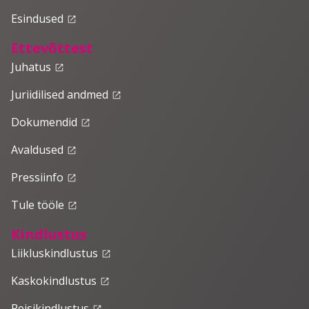
Esindused
launch
Ettevõttest
Juhatus
launch
Juriidilised andmed
launch
Dokumendid
launch
Avaldused
launch
Pressiinfo
launch
Tule tööle
launch
Kindlustus
Liikluskindlustus
launch
Kaskokindlustus
launch
Reisikindlustus
launch