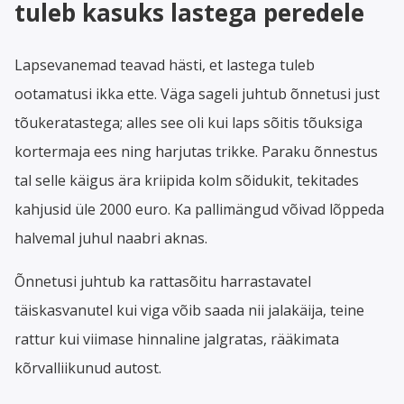
tuleb kasuks lastega peredele
Lapsevanemad teavad hästi, et lastega tuleb
ootamatusi ikka ette. Väga sageli juhtub õnnetusi just
tõukeratastega; alles see oli kui laps sõitis tõuksiga
kortermaja ees ning harjutas trikke. Paraku õnnestus
tal selle käigus ära kriipida kolm sõidukit, tekitades
kahjusid üle 2000 euro. Ka pallimängud võivad lõppeda
halvemal juhul naabri aknas.
Õnnetusi juhtub ka rattasõitu harrastavatel
täiskasvanutel kui viga võib saada nii jalakäija, teine
rattur kui viimase hinnaline jalgratas, rääkimata
kõrvalliikunud autost.