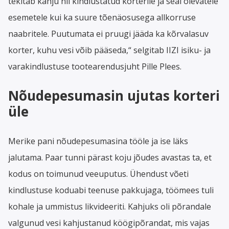
tekitab kahju nii kindlustatud korterile ja seal olevatele
esemetele kui ka suure tõenäosusega allkorruse
naabritele. Puutumata ei pruugi jääda ka kõrvalasuv
korter, kuhu vesi võib pääseda,“ selgitab IIZI isiku- ja
varakindlustuse tootearendusjuht Pille Plees.
Nõudepesumasin ujutas korteri
üle
Merike pani nõudepesumasina tööle ja ise läks
jalutama. Paar tunni pärast koju jõudes avastas ta, et
kodus on toimunud veeuputus. Ühendust võeti
kindlustuse koduabi teenuse pakkujaga, töömees tuli
kohale ja ummistus likvideeriti. Kahjuks oli põrandale
valgunud vesi kahjustanud köögipõrandat, mis vajas