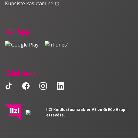
Küpsiste kasutamine
launch
IIZI Äpp
Jälgi meid
IIZI Kindlustusmaakler AS on GrECo Grupi
ettevõte.