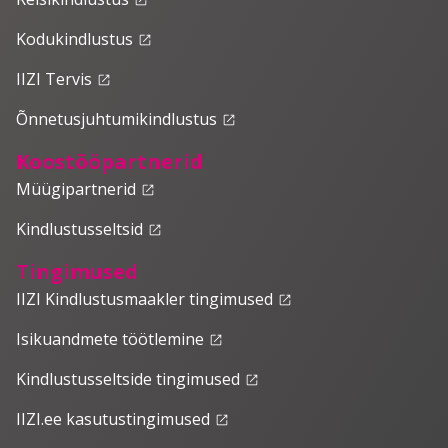
Kodukindlustus
launch
IIZI Tervis
launch
Õnnetusjuhtumikindlustus
launch
Koostööpartnerid
Müügipartnerid
launch
Kindlustusseltsid
launch
Tingimused
IIZI Kindlustusmaakler tingimused
launch
Isikuandmete töötlemine
launch
Kindlustusseltside tingimused
launch
IIZI.ee kasutustingimused
launch