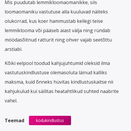
Mis puudutab lemmikloomaomanikke, siis
loomaomaniku vastutuse alla kuuluvad näiteks
olukorrad, kus koer hammustab kellegi teise
lemmiklooma või pääseb aiast välja ning ründab
möödasõitnud ratturit ning ohver vajab seetõttu
arstiabi.
Kõiki eelpool toodud kahjujuhtumid oleksid ilma
vastutuskindlustuse olemasoluta läinud kalliks
maksma, kuid õnneks hüvitas kindlustuskaitse nii
kahjukulud kui säilitas heatahtlikud suhted naabrite
vahel.
Teemad
kodukindlustus