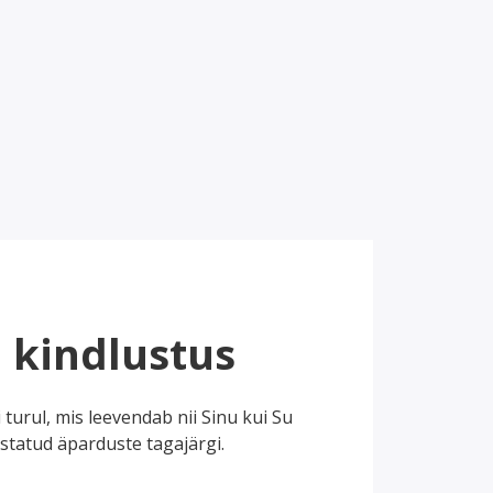
 kindlustus
turul, mis leevendab nii Sinu kui Su
ustatud äparduste tagajärgi.