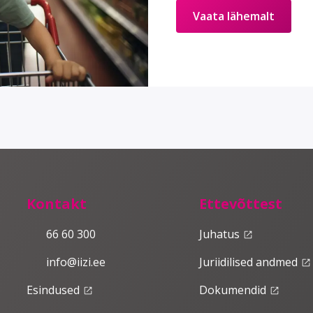
Vaata lähemalt
Kontakt
Ettevõttest
66 60 300
Juhatus
launch
info@iizi.ee
Juriidilised andmed
launch
Esindused
Dokumendid
launch
launch