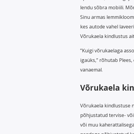
lendu sõbra mobiili. Mõni
Sinu armas lemmikloom, k
kes autode vahel laveeri
Võrukaela kindlustus ait
”Kuigi võrukaelaga assot
igaüks,” rõhutab Plees, 
vanaemal.
Võrukaela kin
Võrukaela kindlustuse n
põhjustatud tervise- või
või muu kaherattalisega l