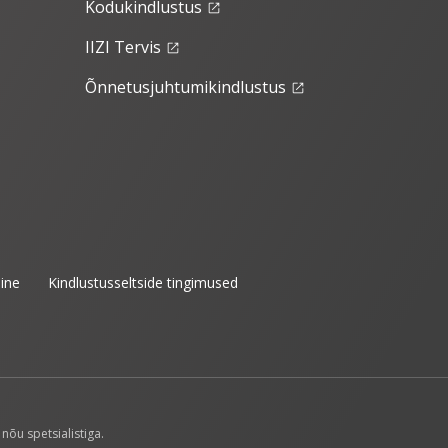
Kodukindlustus
launch
IIZI Tervis
launch
Õnnetusjuhtumikindlustus
launch
ine
Kindlustusseltside tingimused
nõu spetsialistiga.