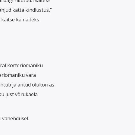
midagi rikutud. Näiteks
kahjud katta kindlustus,”
b kaitse ka näiteks
rral korteriomaniku
teriomaniku vara
juhtub ja antud olukorras
su just võrukaela
I vahendusel.