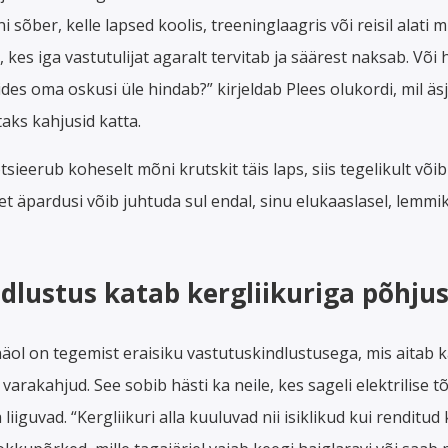
 sõber, kelle lapsed koolis, treeninglaagris või reisil alati 
es iga vastutulijat agaralt tervitab ja säärest naksab. Või h
des oma oskusi üle hindab?” kirjeldab Plees olukordi, mil äs
aks kahjusid katta.
sieerub koheselt mõni krutskit täis laps, siis tegelikult või
et äpardusi võib juhtuda sul endal, sinu elukaaslasel, lemmik
dlustus katab kergliikuriga põhju
äol on tegemist eraisiku vastutuskindlustusega, mis aitab ka
 varakahjud. See sobib hästi ka neile, kes sageli elektrilise
iiguvad. “Kergliikuri alla kuuluvad nii isiklikud kui renditud 