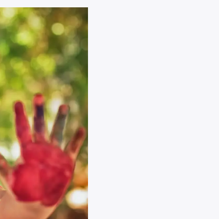
lle
misel ja