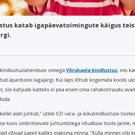
stus katab igapäevatoimingute käigus teis
rgi.
se kindlustuslahenduse nimega
Võrukaela kindlustus
, mis k
tud äparduste tagajärgi. Kui laps lõhub kogemata koolis ukse
ot, siis kahjude katteks ei pea enam oma rahakotiraudu ava
duda.
ellel alati juhtub,” ütleb
IIZI vara- ja isikukindlustuse toote
u ise koos ümbritsevate juhtumistega nõudluse toote järele, 
jed võivad sageli kalliks maksma minna. ”Külla minnes viib ker