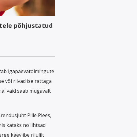
tele põhjustatud
atab igapäevatoimingute
 või riivad ise rattaga
ma, vaid saab mugavalt
arendusjuht Pille Plees,
mis kataks nö lihtsad
ge käeviibe riiulilt