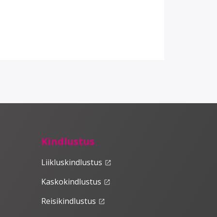
Kindlustus
Liikluskindlustus
launch
Kaskokindlustus
launch
Reisikindlustus
launch