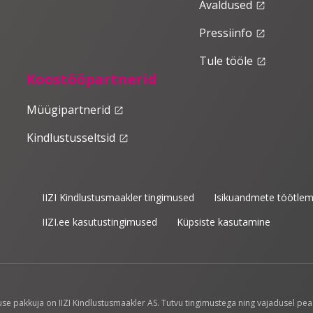
Avaldused
launch
Pressiinfo
launch
Tule tööle
launch
Koostööpartnerid
Müügipartnerid
launch
Kindlustusseltsid
launch
IIZI Kindlustusmaakler tingimused
Isikuandmete töötlem
IIZI.ee kasutustingimused
Küpsiste kasutamine
e pakkuja on IIZI Kindlustusmaakler AS. Tutvu tingimustega ning vajadusel pea 