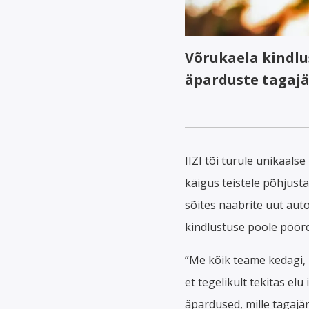
Võrukaela kindlu
äparduste tagajä
IIZI tõi turule unikaal
käigus teistele põhjusta
sõites naabrite uut aut
kindlustuse poole pöör
”Me kõik teame kedagi, k
et tegelikult tekitas el
äpardused, mille tagajär