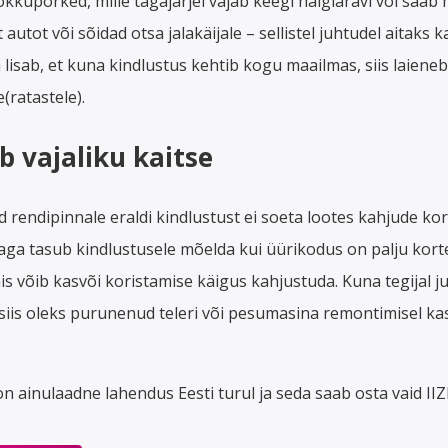
kupõrked, mille tagajärjel vajab keegi haiglaravi või saab 
 autot või sõidad otsa jalakäijale – sellistel juhtudel aitaks 
ja lisab, et kuna kindlustus kehtib kogu maailmas, siis laiene
(ratastele).
b vajaliku kaitse
d rendipinnale eraldi kindlustust ei soeta lootes kahjude ko
 aga tasub kindlustusele mõelda kui üürikodus on palju kor
is võib kasvõi koristamise käigus kahjustuda. Kuna tegijal 
siis oleks purunenud teleri või pesumasina remontimisel ka
n ainulaadne lahendus Eesti turul ja seda saab osta vaid IIZ