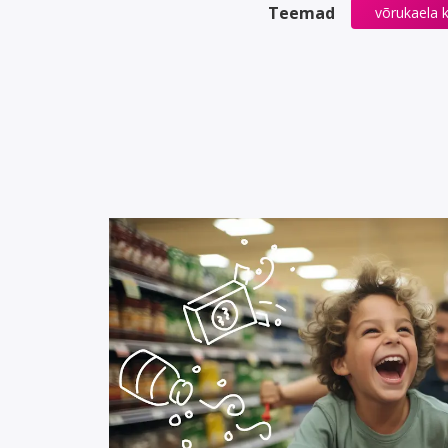
Teemad
võrukaela k