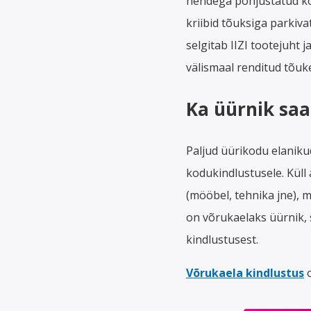
nendega põhjustatud kok
kriibid tõuksiga parkivat
selgitab IIZI tootejuht 
välismaal renditud tõuke
Ka üürnik saa
Paljud üürikodu elaniku
kodukindlustusele. Küll
(mööbel, tehnika jne), m
on võrukaelaks üürnik, 
kindlustusest.
Võrukaela kindlustus
o