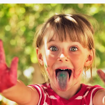
Broneeri ülevaatus kiiresti ja
Kaitseb meresõidukit se
lihtsalt sobivaimas
kasutamisel, transporti
ülevaatuspunktis.
hoiustamisel.