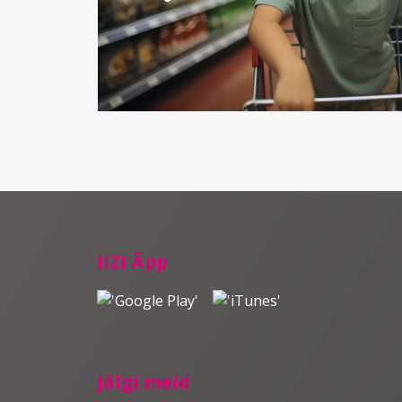
IIZI Äpp
Jälgi meid