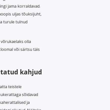
mingi jama korraldavad.
oopis uljas tõuksijuht,
ja turule tulnud
b võrukaelaks olla
loomal või särtsu täis
statud kahjud
tta teistele
 tõukerattaga sõidavad
kaherattalised ja