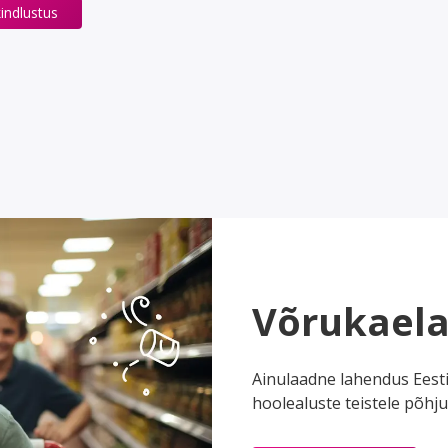
indlustus
Võrukaela
Ainulaadne lahendus Eesti 
hoolealuste teistele põhj