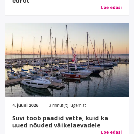
eurot
Loe edasi
4. juuni 2026
3 minut(it) lugemist
Suvi toob paadid vette, kuid ka
uued nõuded väikelaevadele
Loe edasi