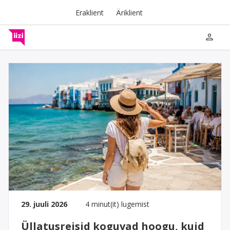
Eraklient
Äriklient
person
29. juuli 2026
4 minut(it) lugemist
Üllatusreisid koguvad hoogu, kuid