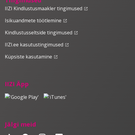
Tingimused
IIZI Kindlustusmaakler tingimused
launch
Isikuandmete töötlemine
launch
Kindlustusseltside tingimused
launch
IIZI.ee kasutustingimused
launch
Küpsiste kasutamine
launch
IIZI Äpp
Jälgi meid