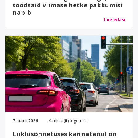
soodsaid viimase hetke pakkumisi
napib
Loe edasi
7. juuli 2026
4 minut(it) lugemist
Liiklusõnnetuses kannatanul on