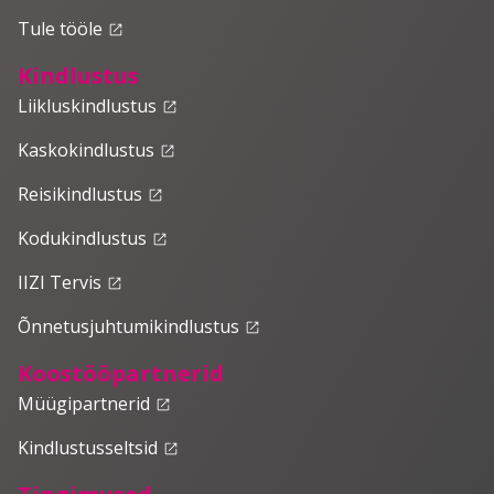
Tule tööle
launch
Kindlustus
Liikluskindlustus
launch
Kaskokindlustus
launch
Reisikindlustus
launch
Kodukindlustus
launch
IIZI Tervis
launch
Õnnetusjuhtumikindlustus
launch
Koostööpartnerid
Müügipartnerid
launch
Kindlustusseltsid
launch