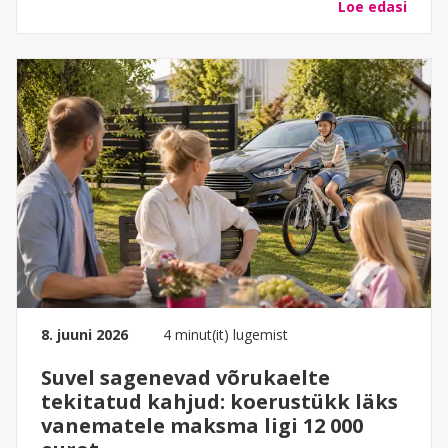
Loe edasi
8. juuni 2026
4 minut(it) lugemist
Suvel sagenevad võrukaelte
tekitatud kahjud: koerustükk läks
vanematele maksma ligi 12 000