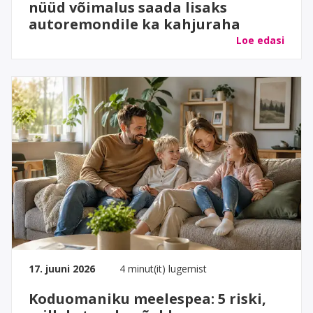
nüüd võimalus saada lisaks
autoremondile ka kahjuraha
Loe edasi
17. juuni 2026
4 minut(it) lugemist
Koduomaniku meelespea: 5 riski,