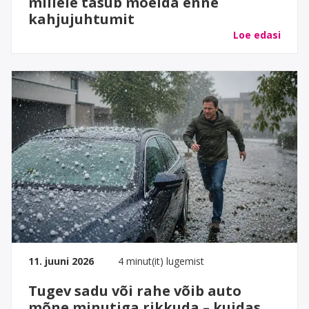
millele tasub mõelda enne
kahjujuhtumit
Loe edasi
11. juuni 2026
4 minut(it) lugemist
Tugev sadu või rahe võib auto
mõne minutiga rikkuda – kuidas