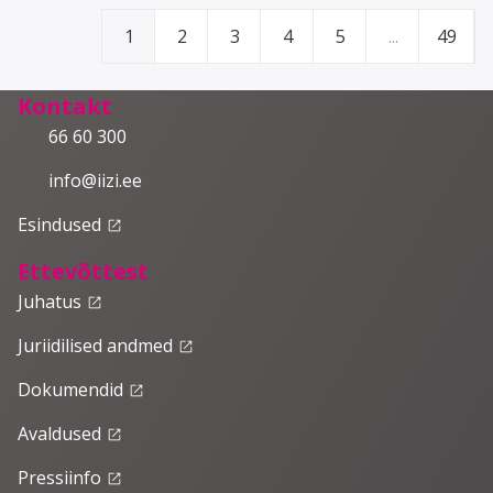
1
2
3
4
5
...
49
Kontakt
66 60 300
info@iizi.ee
Esindused
launch
Ettevõttest
Juhatus
launch
Juriidilised andmed
launch
Dokumendid
launch
Avaldused
launch
Pressiinfo
launch