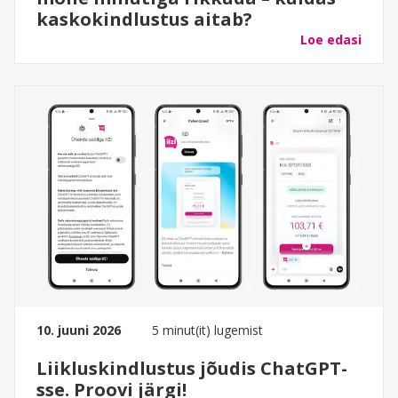
kaskokindlustus aitab?
Loe edasi
10. juuni 2026
5 minut(it) lugemist
Liikluskindlustus jõudis ChatGPT-
sse. Proovi järgi!