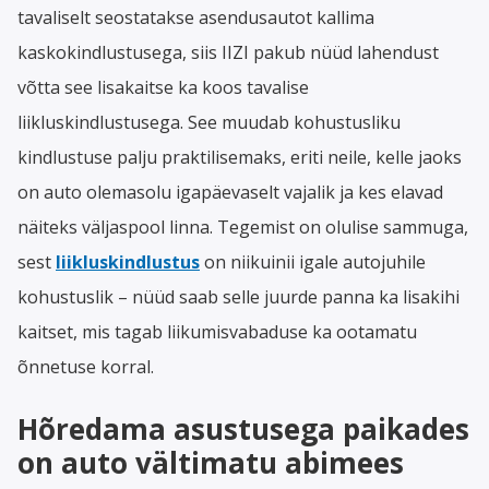
tavaliselt seostatakse asendusautot kallima
kaskokindlustusega, siis IIZI pakub nüüd lahendust
võtta see lisakaitse ka koos tavalise
liikluskindlustusega. See muudab kohustusliku
kindlustuse palju praktilisemaks, eriti neile, kelle jaoks
on auto olemasolu igapäevaselt vajalik ja kes elavad
näiteks väljaspool linna. Tegemist on olulise sammuga,
sest
liikluskindlustus
on niikuinii igale autojuhile
kohustuslik – nüüd saab selle juurde panna ka lisakihi
kaitset, mis tagab liikumisvabaduse ka ootamatu
õnnetuse korral.
Hõredama asustusega paikades
on auto vältimatu abimees