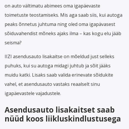
on auto vältimatu abimees oma igapäevaste
toimetuste teostamiseks. Mis aga saab siis, kui autoga
peaks õnnetus juhtuma ning oled oma igapävasest
sõiduvahendist mõneks ajaks ilma – kas kogu elu jääb
seisma?
IIZI asendusauto lisakaitse on mõeldud just selleks
puhuks, kui su autoga midagi juhtub ja sõit jääks
muidu katki. Lisaks saab valida erinevate sõidukite
vahel, et asendusauto vastaks reaalselt sinu
igapäevastele vajadustele.
Asendusauto lisakaitset saab
nüüd koos liikluskindlustusega