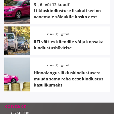
3-, 6- või 12 kuud?
Liikluskindlustuse lisakaitsed on
vanemale sõidukile kasko eest
6 minut(it) lugemist
IIZI võitles kliendile välja kopsaka
kindlustushüvitise
5 minut(it) lugemist
Hinnalangus liikluskindlustuses:
muuda sama raha eest kindlustus
kasulikumaks
Kontakt
66 60 300