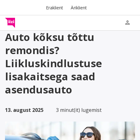
Eraklient
Äriklient
person
Auto kõksu tõttu
remondis?
Liikluskindlustuse
lisakaitsega saad
asendusauto
13. august 2025
3 minut(it) lugemist