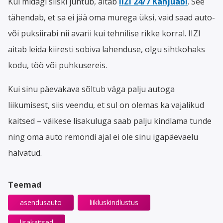
Kui midagi siiski juhtub, aitab
IIZI 24/7 Kahjuabi
. See
tähendab, et sa ei jää oma murega üksi, vaid saad auto-
või puksiirabi nii avarii kui tehnilise rikke korral. IIZI
aitab leida kiiresti sobiva lahenduse, olgu sihtkohaks
kodu, töö või puhkusereis.
Kui sinu päevakava sõltub väga palju autoga
liikumisest, siis veendu, et sul on olemas ka vajalikud
kaitsed – väikese lisakuluga saab palju kindlama tunde
ning oma auto remondi ajal ei ole sinu igapäevaelu
halvatud.
Teemad
asendusauto
liikluskindlustus
lisakaitsed