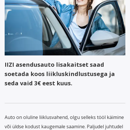
IIZI asendusauto lisakaitset saad
soetada koos liikluskindlustusega ja
seda vaid 3€ eest kuus.
Auto on oluline liiklusvahend, olgu selleks tööl käimine
või üldse kodust kaugemale saamine. Paljudel juhtudel