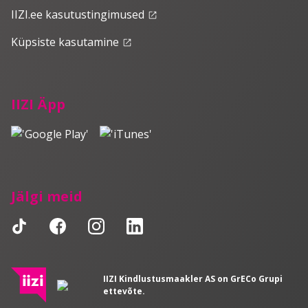
IIZI.ee kasutustingimused
launch
Küpsiste kasutamine
launch
IIZI Äpp
Jälgi meid
IIZI Kindlustusmaakler AS on GrECo Grupi
ettevõte.