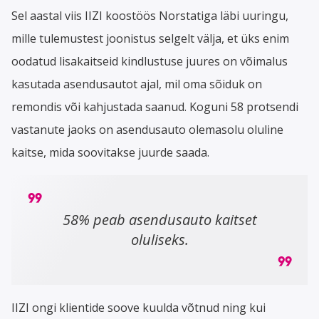
Sel aastal viis IIZI koostöös Norstatiga läbi uuringu,
mille tulemustest joonistus selgelt välja, et üks enim
oodatud lisakaitseid kindlustuse juures on võimalus
kasutada asendusautot ajal, mil oma sõiduk on
remondis või kahjustada saanud. Koguni 58 protsendi
vastanute jaoks on asendusauto olemasolu oluline
kaitse, mida soovitakse juurde saada.
58% peab asendusauto kaitset
oluliseks.
IIZI ongi klientide soove kuulda võtnud ning kui