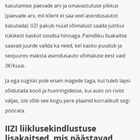
kasutamise päevade arv ja omavastutuse pikkus
(päevade arv, mil klient ei saa veel asendusautot
kasutada). IIZI pakub nüüd võimalust saada justkui
tükikest kaskot soodsa hinnaga. Paindliku lisakaitse
saavad juurde valida ka need, kel kasko puudub ja
seejuures maksta asendusauto võimaluse eest vaid
3€/kuus.
Ja ega sügiski pole enam mägede taga, kui tuleb lapsi
sõidutada kooli ja huviringidesse, kui auto on rivist
väljas, siis võib see kogu pere plaanid korralikult segi
pöörata.
IIZI liiklusekindlustuse
lisakaitsed, mis päästavad