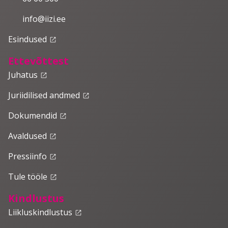
info@iizi.ee
Esindused
launch
Ettevõttest
Juhatus
launch
Juriidilised andmed
launch
Dokumendid
launch
Avaldused
launch
Pressiinfo
launch
Tule tööle
launch
Kindlustus
Liikluskindlustus
launch