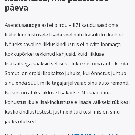
päeva
Asendusautoga asi ei piirdu – IIZI kaudu saad oma
liikluskindlustusele lisada veel mitu kasulikku kaitset.
Näiteks tavaline liikluskindlustus ei hüvita loomaga
kokkupõrkel tekkinud kahjusid, kuid liikluse
lisakaitsega saaksid sellises olukorras oma auto korda.
Samuti on eraldi lisakaitse juhuks, kui õnnetus juhtub
sinu enda süül, mille tagajärjel vajab sinu auto remonti.
Ka siin on abiks liikluse lisakaitse. Nii saad oma
kohustuslikule lisakindlustusele lisada väikseid tükikesi
kaskokindlustustest, just neid tükikesi, mis on sinu
jaoks olulised.