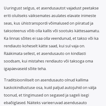
Uuringust selgus, et asendusautot vajadust peetakse
eriti oluliseks väiksemates asulates elavate inimeste
seas, kus ühistranspordi võimalused on piiratud ja
taksoteenus võib olla kallis või sootuks kättesaamatu.
Ka linnas sõites ei saa olla veendunud, et takso või ka
rendiauto koheselt kätte saad, kui sul vaja on.
Rääkimata sellest, et asendusauto on kindlasti
soodsam, kui mistahes rendiauto või taksoga oma
igapäevaseid sõite teha.
Traditsiooniliselt on asendusauto olnud kallima
kaskokindlustuse osa, kuid paljud autojuhid on välja
toonud, et tingimused on segased ja sageli isegi
ebaõiglased. Näiteks varieeruvad asendusauto