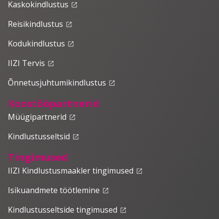
Kaskokindlustus
launch
Reisikindlustus
launch
Kodukindlustus
launch
IIZI Tervis
launch
Õnnetusjuhtumikindlustus
launch
Koostööpartnerid
Müügipartnerid
launch
Kindlustusseltsid
launch
Tingimused
IIZI Kindlustusmaakler tingimused
launch
Isikuandmete töötlemine
launch
Kindlustusseltside tingimused
launch