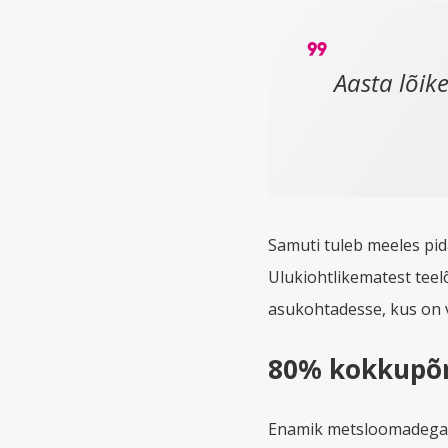
Aasta lõik
Samuti tuleb meeles pida
Ulukiohtlikematest teel
asukohtadesse, kus on 
80% kokkupõr
Enamik metsloomadega re