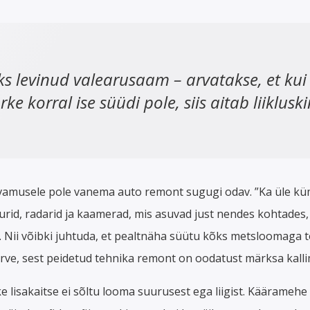
ks levinud valearusaam – arvatakse, et ku
e korral ise süüdi pole, siis aitab liiklusk
arvamusele pole vanema auto remont sugugi odav. ”Ka üle kü
rid, radarid ja kaamerad, mis asuvad just nendes kohtades
 Nii võibki juhtuda, et pealtnäha süütu kõks metsloomaga 
ve, sest peidetud tehnika remont on oodatust märksa kall
 lisakaitse ei sõltu looma suurusest ega liigist. Kääramehe 