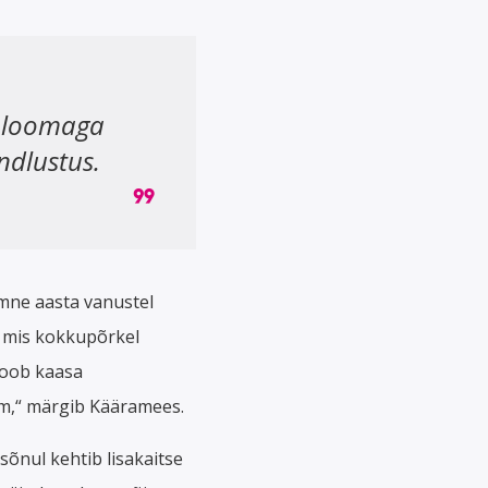
i loomaga
indlustus.
mne aasta vanustel
, mis kokkupõrkel
toob kaasa
im,“ märgib Kääramees.
sõnul kehtib lisakaitse