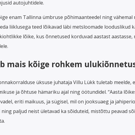
usid autojuhtidele.
õige enam Tallinna ümbruse põhimaanteedel ning vähemal
iheda liiklusega teed lõikavad läbi metsloomade looduslikud k
iohtlikke lõike, kus õnnetused korduvad aastast aastasse, m
ele.
ub mais kõige rohkem ulukiõnnetus
nnakorralduse üksuse juhataja Villu Lükk tuletab meelde, 
ikuse ja õhtuse hämariku ajal ning öötundidel. “Aasta lõik
del, eriti maikuus, ja sügisel, mil on jooksuaeg ja jahiper
 ning paljud neist ületavad ka sõiduteid, mistõttu peavad sõ
ta.