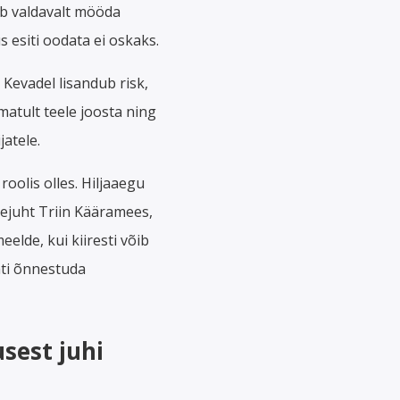
gub valdavalt mööda
s esiti oodata ei oskaks.
Kevadel lisandub risk,
atult teele joosta ning
atele.
oolis olles. Hiljaaegu
otejuht Triin Kääramees,
eelde, kui kiiresti võib
ati õnnestuda
sest juhi