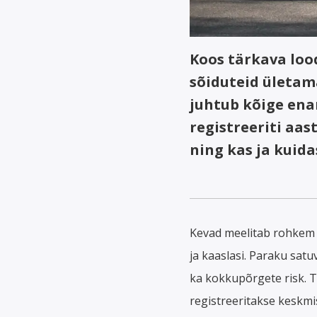
Koos tärkava loo
sõiduteid ületam
juhtub kõige en
registreeriti aas
ning kas ja kuida
Kevad meelitab rohkem l
ja kaaslasi. Paraku satu
ka kokkupõrgete risk. T
registreeritakse keskmi