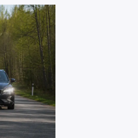
lle
misel ja