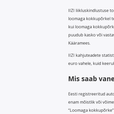
IIZI liikluskindlustuse 
loomaga kokkupõrkel tek
kui loomaga kokkupõrke ko
puudub kasko või vastav 
Kääramees.
IIZI kahjuteadete stati
euro vahele, kuid keeru
Mis saab vane
Eesti registreeritud au
enam mõistlik või võime
“Loomaga kokkupõrke” l