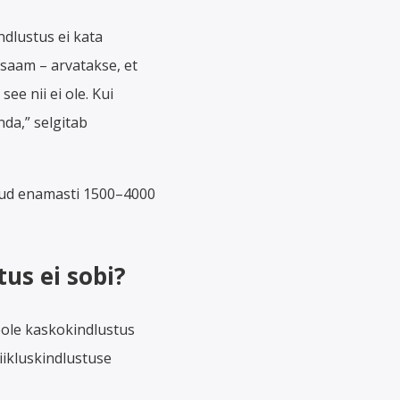
ndlustus ei kata
saam – arvatakse, et
ee nii ei ole. Kui
nda,” selgitab
ulud enamasti 1500–4000
us ei sobi?
pole kaskokindlustus
iikluskindlustuse