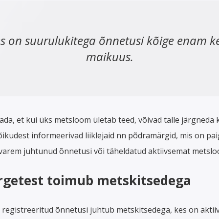
es on suurulukitega õnnetusi kõige enam kev
maikuus.
da, et kui üks metsloom ületab teed, võivad talle järgneda k
õikudest informeerivad liiklejaid nn põdramärgid, mis on pa
varem juhtunud õnnetusi või täheldatud aktiivsemat metslo
getest toimub metskitsedega
gistreeritud õnnetusi juhtub metskitsedega, kes on aktiiv