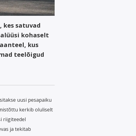
, kes satuvad
alüüsi kohaselt
aanteel, kus
emad teelõigud
sitakse uusi pesapaiku
istõttu kerkib oluliselt
riigiteedel
vas ja tekitab