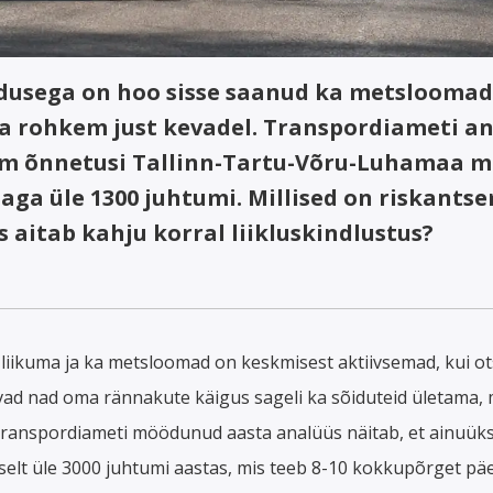
dusega on hoo sisse saanud ka metsloomad
a rohkem just kevadel. Transpordiameti an
am õnnetusi Tallinn-Tartu-Võru-Luhamaa m
taga üle 1300 juhtumi. Millised on riskants
s aitab kahju korral liikluskindlustus?
iikuma ja ka metsloomad on keskmisest aktiivsemad, kui ot
vad nad oma rännakute käigus sageli ka sõiduteid ületama, m
ranspordiameti möödunud aasta analüüs näitab, et ainuüksi 
selt üle 3000 juhtumi aastas, mis teeb 8-10 kokkupõrget päe