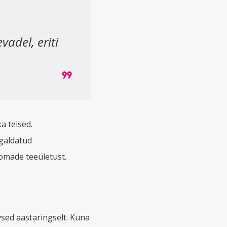
adel, eriti
a teised.
igaldatud
omade teeületust.
sed aastaringselt. Kuna