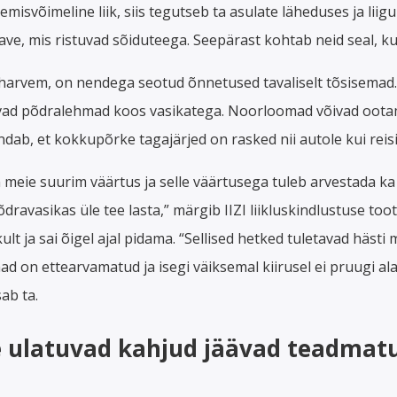
isvõimeline liik, siis tegutseb ta asulate läheduses ja lii
ave, mis ristuvad sõiduteega. Seepärast kohtab neid seal, ku
 harvem, on nendega seotud õnnetused tavaliselt tõsisemad. 
avad põdralehmad koos vasikatega. Noorloomad võivad ootam
ab, et kokkupõrke tagajärjed on rasked nii autole kui reisij
 meie suurim väärtus ja selle väärtusega tuleb arvestada ka r
õdravasikas üle tee lasta,” märgib IIZI liikluskindlustuse to
t ja sai õigel ajal pidama. “Sellised hetked tuletavad hästi m
 on ettearvamatud ja isegi väiksemal kiirusel ei pruugi al
ab ta.
 ulatuvad kahjud jäävad teadmatu