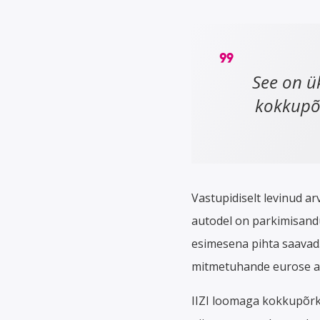
See on ü
kokkupõrk
Vastupidiselt levinud 
autodel on parkimisandu
esimesena pihta saavad.
mitmetuhande eurose ar
IIZI loomaga kokkupõrke