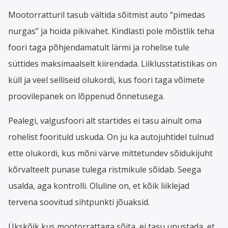
Mootorratturil tasub vältida sõitmist auto “pimedas
nurgas” ja hoida pikivahet. Kindlasti pole mõistlik teha
foori taga põhjendamatult lärmi ja rohelise tule
süttides maksimaalselt kiirendada. Liiklusstatistikas on
küll ja veel selliseid olukordi, kus foori taga võimete
proovilepanek on lõppenud õnnetusega.
Pealegi, valgusfoori alt startides ei tasu ainult oma
rohelist foorituld uskuda. On ju ka autojuhtidel tulnud
ette olukordi, kus mõni värve mittetundev sõidukijuht
kõrvalteelt punase tulega ristmikule sõidab. Seega
usalda, aga kontrolli. Oluline on, et kõik liiklejad
tervena soovitud sihtpunkti jõuaksid.
Ükskõik kus mootorrattaga sõita, ei tasu unustada, et