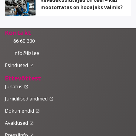
mootorratas on hooajaks valmis?
Kontakt
66 60 300
info@iizi.ee
Esindused
launch
Ettevõttest
Juhatus
launch
Juriidilised andmed
launch
Dokumendid
launch
Avaldused
launch
Pressiinfo
launch