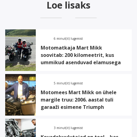
Loe lisaks
6 minut(it) lugemist
Motomatkaja Mart Mikk
soovitab: 200 kilomeetrit, kus
ummikud asenduvad elamusega
5 minut(it) lugemist
Motomees Mart Mikk on ühele
margile truu: 2006. aastal tuli
garaaži esimene Triumph
3 minut(it) lugemist
Kevadekuulutajad on teel – kas