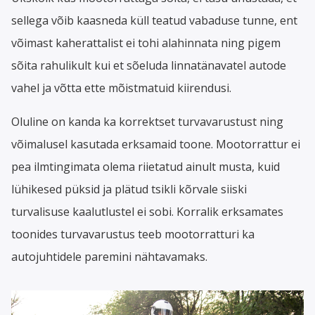
sellega võib kaasneda küll teatud vabaduse tunne, ent
võimast kaherattalist ei tohi alahinnata ning pigem
sõita rahulikult kui et sõeluda linnatänavatel autode
vahel ja võtta ette mõistmatuid kiirendusi.
Oluline on kanda ka korrektset turvavarustust ning
võimalusel kasutada erksamaid toone. Mootorrattur ei
pea ilmtingimata olema riietatud ainult musta, kuid
lühikesed püksid ja plätud tsikli kõrvale siiski
turvalisuse kaalutlustel ei sobi. Korralik erksamates
toonides turvavarustus teeb mootorratturi ka
autojuhtidele paremini nähtavamaks.