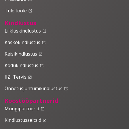
Tule tööle
launch
Kindlustus
Liikluskindlustus
launch
Kaskokindlustus
launch
Reisikindlustus
launch
Kodukindlustus
launch
IIZI Tervis
launch
Õnnetusjuhtumikindlustus
launch
Koostööpartnerid
Müügipartnerid
launch
Kindlustusseltsid
launch