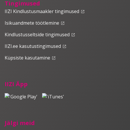
Tingimused
IIZI Kindlustusmaakler tingimused
launch
Isikuandmete töötlemine
launch
Kindlustusseltside tingimused
launch
IIZI.ee kasutustingimused
launch
Küpsiste kasutamine
launch
IIZI Äpp
Jälgi meid