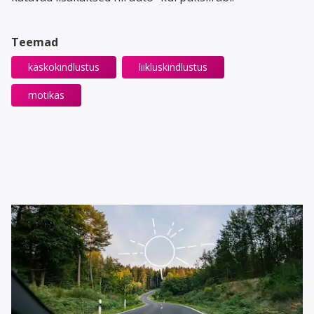
Teemad
kaskokindlustus
liikluskindlustus
motikas