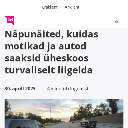
Eraklient
Äriklient
person
Näpunäited, kuidas
motikad ja autod
saaksid üheskoos
turvaliselt liigelda
30. aprill 2025
4 minut(it) lugemist