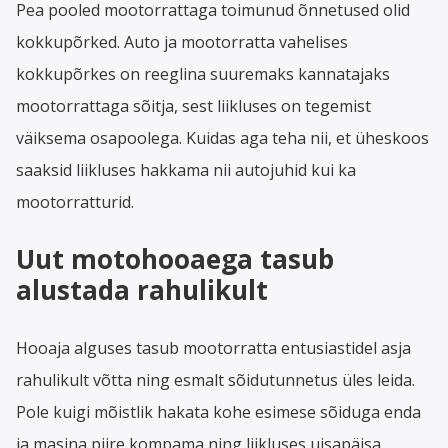
Pea pooled mootorrattaga toimunud õnnetused olid
kokkupõrked. Auto ja mootorratta vahelises
kokkupõrkes on reeglina suuremaks kannatajaks
mootorrattaga sõitja, sest liikluses on tegemist
väiksema osapoolega. Kuidas aga teha nii, et üheskoos
saaksid liikluses hakkama nii autojuhid kui ka
mootorratturid.
Uut motohooaega tasub
alustada rahulikult
Hooaja alguses tasub mootorratta entusiastidel asja
rahulikult võtta ning esmalt sõidutunnetus üles leida.
Pole kuigi mõistlik hakata kohe esimese sõiduga enda
ja masina piire kompama ning liikluses uisapäisa