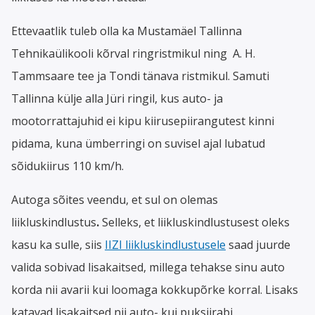
Ettevaatlik tuleb olla ka Mustamäel Tallinna
Tehnikaülikooli kõrval ringristmikul ning A. H.
Tammsaare tee ja Tondi tänava ristmikul. Samuti
Tallinna külje alla Jüri ringil, kus auto- ja
mootorrattajuhid ei kipu kiirusepiirangutest kinni
pidama, kuna ümberringi on suvisel ajal lubatud
sõidukiirus 110 km/h.
Autoga sõites veendu, et sul on olemas
liikluskindlustus
.
Selleks, et liikluskindlustusest oleks
kasu ka sulle, siis
IIZI liikluskindlustusele
saad juurde
valida sobivad lisakaitsed, millega tehakse sinu auto
korda nii avarii kui loomaga kokkupõrke korral. Lisaks
katavad lisakaitsed nii auto- kui puksiirabi.