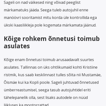
Sageli on nad väikesed ning võivad peeglist
märkamatuks jääda. Seega tuleb autojuhil enne
manöövri sooritamist mitu korda üle kontrollida ega
ükski kaasliikleja pole kogemata märkamata jäänud.
Kõige rohkem õnnetusi toimub
asulates
Kõige enam õnnetusi toimub arusaadavalt suurtes
asulates. Tallinnas on üks ohtlikumaid kohti Kristiine
ristmik, kus saab kesklinnast tulles sõita nii Mustamäe,
Õismäe kui ka Kopli poole. Sageli juhtuvad õnnetused
ümberreastumisel, seega tasub autojuhtidel eriti
tähelepanelik olla, sest lisaks autodele on nüüd
liikluses ka mootorrattad.