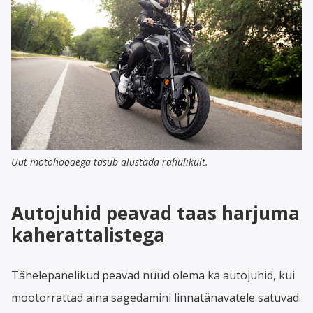
Uut motohooaega tasub alustada rahulikult.
Autojuhid peavad taas harjuma
kaherattalistega
Tähelepanelikud peavad nüüd olema ka autojuhid, kui
mootorrattad aina sagedamini linnatänavatele satuvad.