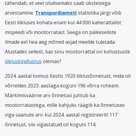
tähendab, et veel olulisemaks saab üksteisega
arvestamine.
Transpordiameti
statistika järgi võib
Eesti liikluses kohata enam kui 44 000 kaherattalist
mopeedi või mootorratast. Seega on päikeseliste
ilmade eel hea aeg mõned asjad meelde tuletada.
Alustades sellest, kas sinu mootorrattal on kohustuslik
liikluskindlustus
olemas?
2024. aastal toimus Eestis 1920 liiklusõnnetust, mida oli
võrreldes 2023. aastaga koguni 196 võrra rohkem.
Märkimisväärne arv õnnetusi juhtub ka
mootorratastega, mille kahjuks räägib ka õnnetuses
viga saanute arv: kui 2024. aastal registreeriti 117
õnnetust, siis vigastatuid oli koguni 114.