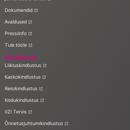
Dokumendid
launch
Avaldused
launch
Pressiinfo
launch
Tule tööle
launch
Kindlustus
Liikluskindlustus
launch
Kaskokindlustus
launch
Reisikindlustus
launch
Kodukindlustus
launch
IIZI Tervis
launch
Õnnetusjuhtumikindlustus
launch