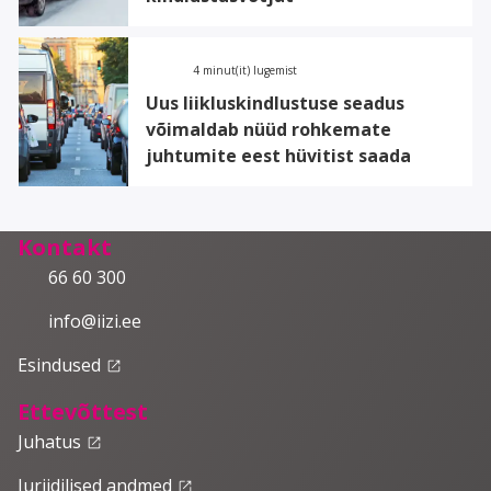
4 minut(it) lugemist
Uus liikluskindlustuse seadus
võimaldab nüüd rohkemate
juhtumite eest hüvitist saada
Kontakt
66 60 300
info@iizi.ee
Esindused
launch
Ettevõttest
Juhatus
launch
Juriidilised andmed
launch