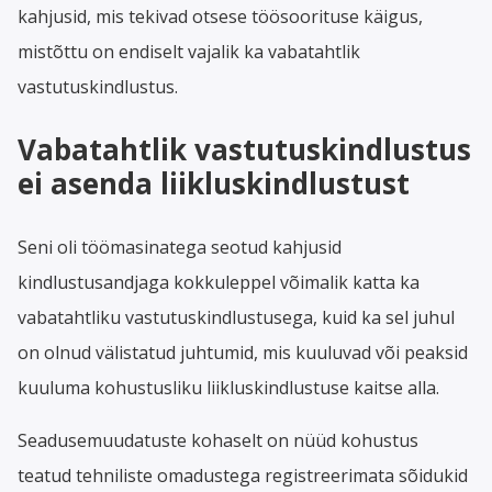
kahjusid, mis tekivad otsese töösoorituse käigus,
mistõttu on endiselt vajalik ka vabatahtlik
vastutuskindlustus.
Vabatahtlik vastutuskindlustus
ei asenda liikluskindlustust
Seni oli töömasinatega seotud kahjusid
kindlustusandjaga kokkuleppel võimalik katta ka
vabatahtliku vastutuskindlustusega, kuid ka sel juhul
on olnud välistatud juhtumid, mis kuuluvad või peaksid
kuuluma kohustusliku liikluskindlustuse kaitse alla.
Seadusemuudatuste kohaselt on nüüd kohustus
teatud tehniliste omadustega registreerimata sõidukid