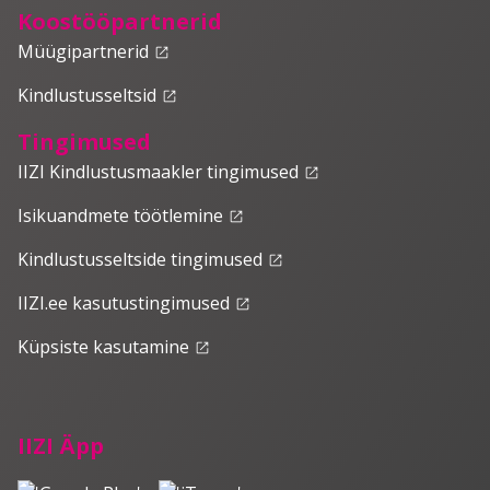
Koostööpartnerid
Müügipartnerid
launch
Kindlustusseltsid
launch
Tingimused
IIZI Kindlustusmaakler tingimused
launch
Isikuandmete töötlemine
launch
Kindlustusseltside tingimused
launch
IIZI.ee kasutustingimused
launch
Küpsiste kasutamine
launch
IIZI Äpp