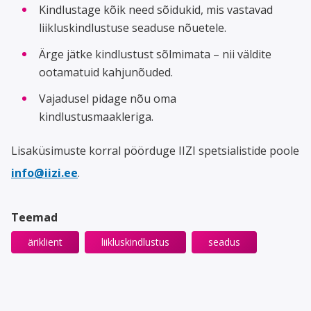
Kindlustage kõik need sõidukid, mis vastavad
liikluskindlustuse seaduse nõuetele.
Ärge jätke kindlustust sõlmimata – nii väldite
ootamatuid kahjunõuded.
Vajadusel pidage nõu oma
kindlustusmaakleriga.
Lisaküsimuste korral pöörduge IIZI spetsialistide poole
info@iizi.ee
.
Teemad
äriklient
liikluskindlustus
seadus