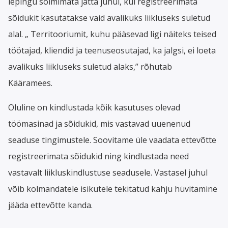
lepingu sõlmimata jätta juhul, kui registreerimata
sõidukit kasutatakse vaid avalikuks liikluseks suletud
alal. „ Territooriumit, kuhu pääsevad ligi näiteks teised
töötajad, kliendid ja teenuseosutajad, ka jalgsi, ei loeta
avalikuks liikluseks suletud alaks,” rõhutab
Kääramees.
Oluline on kindlustada kõik kasutuses olevad
töömasinad ja sõidukid, mis vastavad uuenenud
seaduse tingimustele. Soovitame üle vaadata ettevõtte
registreerimata sõidukid ning kindlustada need
vastavalt liikluskindlustuse seadusele. Vastasel juhul
võib kolmandatele isikutele tekitatud kahju hüvitamine
jääda ettevõtte kanda.