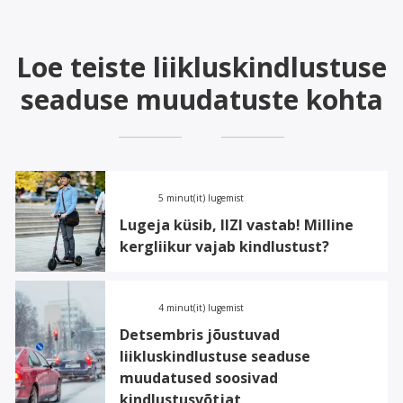
Loe teiste liikluskindlustuse
seaduse muudatuste kohta
5 minut(it) lugemist
Lugeja küsib, IIZI vastab! Milline
kergliikur vajab kindlustust?
4 minut(it) lugemist
Detsembris jõustuvad
liikluskindlustuse seaduse
muudatused soosivad
kindlustusvõtjat