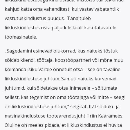
kahjud katta oma vahenditest, kui vastav vabatahtlik
vastutuskindlustus puudus.
Täna tuleb
liikluskindlustus osta paljudele laialt kasutatavatele
töömasinatele.
„Sagedamini esinevad olukorrad, kus näiteks tõstuk
sõidab kliendi, töötaja, koostööpartneri või mõne muu
kolmanda isiku varale õnnetult otsa – see on tavaline
liikluskindlustuse juhtum. Samuti näiteks kurvemad
juhtumid, kui sõidetakse otsa inimesele – sõltumata
sellest, kas tegemist on oma töötajaga või mitte – seegi
on liikluskindlustuse juhtum,“ selgitab IIZI sõiduki- ja
masinakindlustuse tootearendusjuht Triin Kääramees.
Oluline on meeles pidada, et liikluskindlustus ei hüvita