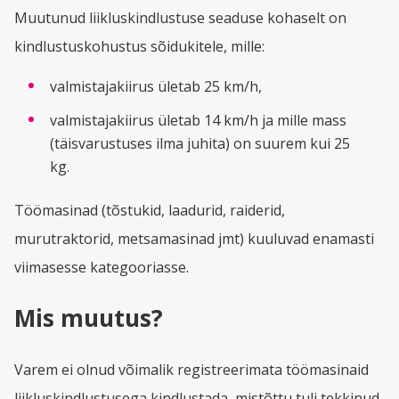
Muutunud liikluskindlustuse seaduse kohaselt on
kindlustuskohustus sõidukitele, mille:
valmistajakiirus ületab 25 km/h,
valmistajakiirus ületab 14 km/h ja mille mass
(täisvarustuses ilma juhita) on suurem kui 25
kg.
Töömasinad (tõstukid, laadurid, raiderid,
murutraktorid, metsamasinad jmt) kuuluvad enamasti
viimasesse kategooriasse.
Mis muutus?
Varem ei olnud võimalik registreerimata töömasinaid
liikluskindlustusega kindlustada, mistõttu tuli tekkinud