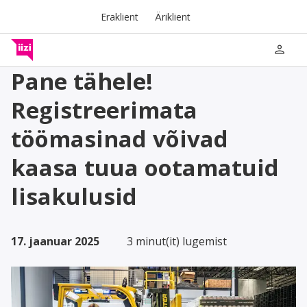
Eraklient
Äriklient
person
Pane tähele!
Registreerimata
töömasinad võivad
kaasa tuua ootamatuid
lisakulusid
17. jaanuar 2025
3 minut(it) lugemist