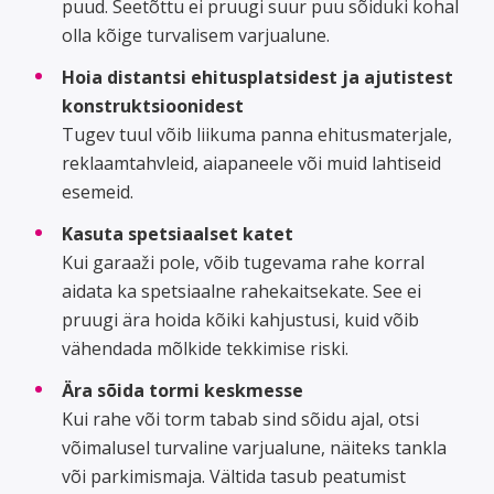
puud. Seetõttu ei pruugi suur puu sõiduki kohal
olla kõige turvalisem varjualune.
Hoia distantsi ehitusplatsidest ja ajutistest
konstruktsioonidest
Tugev tuul võib liikuma panna ehitusmaterjale,
reklaamtahvleid, aiapaneele või muid lahtiseid
esemeid.
Kasuta spetsiaalset katet
Kui garaaži pole, võib tugevama rahe korral
aidata ka spetsiaalne rahekaitsekate. See ei
pruugi ära hoida kõiki kahjustusi, kuid võib
vähendada mõlkide tekkimise riski.
Ära sõida tormi keskmesse
Kui rahe või torm tabab sind sõidu ajal, otsi
võimalusel turvaline varjualune, näiteks tankla
või parkimismaja. Vältida tasub peatumist