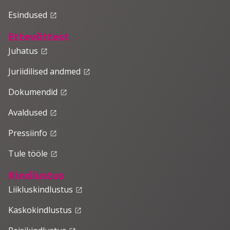
Esindused
launch
Ettevõttest
Juhatus
launch
Juriidilised andmed
launch
Dokumendid
launch
Avaldused
launch
Pressiinfo
launch
Tule tööle
launch
Kindlustus
Liikluskindlustus
launch
Kaskokindlustus
launch