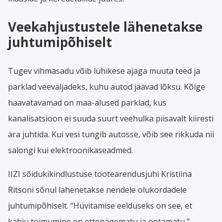
Veekahjustustele lähenetakse
juhtumipõhiselt
Tugev vihmasadu võib lühikese ajaga muuta teed ja
parklad veeväljadeks, kuhu autod jäävad lõksu. Kõige
haavatavamad on maa-alused parklad, kus
kanalisatsioon ei suuda suurt veehulka piisavalt kiiresti
ära juhtida. Kui vesi tungib autosse, võib see rikkuda nii
salongi kui elektroonikaseadmed.
IIZI sõidukikindlustuse tootearendusjuhi Kristiina
Ritsoni sõnul lähenetakse nendele olukordadele
juhtumipõhiselt. “Hüvitamise eelduseks on see, et
kahju toimumine on ettenägematu ja ootamatu,”