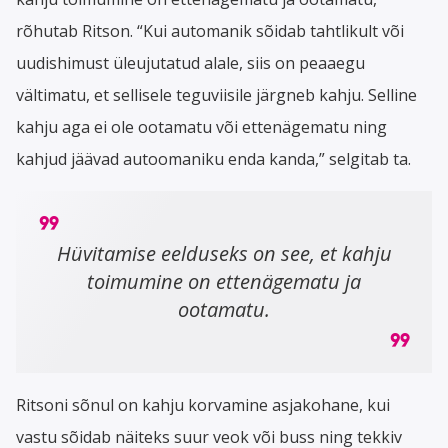
rõhutab Ritson. “Kui automanik sõidab tahtlikult või
uudishimust üleujutatud alale, siis on peaaegu
vältimatu, et sellisele teguviisile järgneb kahju. Selline
kahju aga ei ole ootamatu või ettenägematu ning
kahjud jäävad autoomaniku enda kanda,” selgitab ta.
Hüvitamise eelduseks on see, et kahju
toimumine on ettenägematu ja
ootamatu.
Ritsoni sõnul on kahju korvamine asjakohane, kui
vastu sõidab näiteks suur veok või buss ning tekkiv