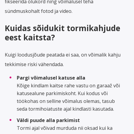
fikseerida olukord ning võimalusel teha
sündmuskohalt fotod ja video.
Kuidas sõidukit tormikahjude
eest kaitsta?
Kuigi loodusjõude peatada ei saa, on võimalik kahju
tekkimise riski vähendada.
Pargi võimalusel katuse alla
Kõige kindlam kaitse rahe vastu on garaaž või
katusealune parkimiskoht. Kui kodus või
töökohas on selline võimalus olemas, tasub
seda tormihoiatuste ajal kindlasti kasutada.
Väldi puude alla parkimist
Tormi ajal võivad murduda nii oksad kui ka