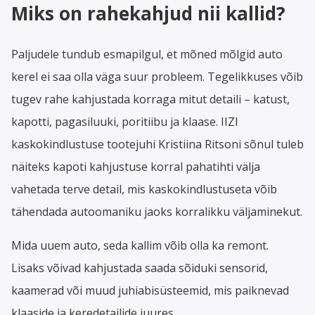
Miks on rahekahjud nii kallid?
Paljudele tundub esmapilgul, et mõned mõlgid auto
kerel ei saa olla väga suur probleem. Tegelikkuses võib
tugev rahe kahjustada korraga mitut detaili – katust,
kapotti, pagasiluuki, poritiibu ja klaase. IIZI
kaskokindlustuse tootejuhi Kristiina Ritsoni sõnul tuleb
näiteks kapoti kahjustuse korral pahatihti välja
vahetada terve detail, mis kaskokindlustuseta võib
tähendada autoomaniku jaoks korralikku väljaminekut.
Mida uuem auto, seda kallim võib olla ka remont.
Lisaks võivad kahjustada saada sõiduki sensorid,
kaamerad või muud juhiabisüsteemid, mis paiknevad
klaaside ja keredetailide juures.