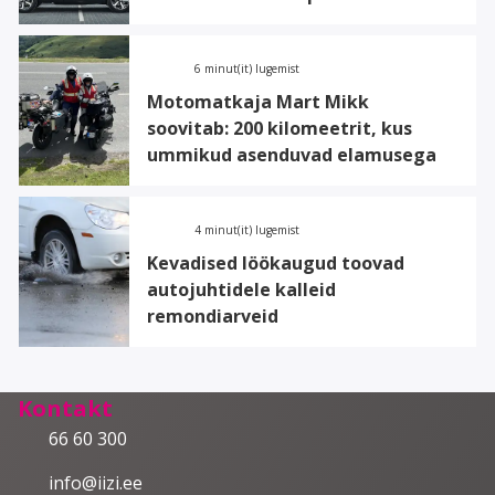
6 minut(it) lugemist
Motomatkaja Mart Mikk
soovitab: 200 kilomeetrit, kus
ummikud asenduvad elamusega
4 minut(it) lugemist
Kevadised löökaugud toovad
autojuhtidele kalleid
remondiarveid
Kontakt
66 60 300
info@iizi.ee