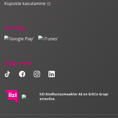
Küpsiste kasutamine
launch
IIZI Äpp
Jälgi meid
IIZI Kindlustusmaakler AS on GrECo Grupi
ettevõte.