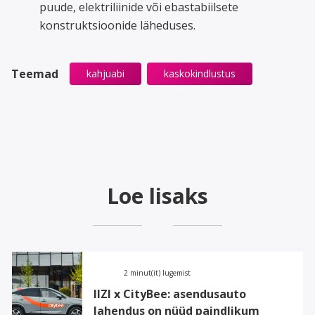
puude, elektriliinide või ebastabiilsete
konstruktsioonide läheduses.
Teemad
kahjuabi
kaskokindlustus
Loe lisaks
2 minut(it) lugemist
IIZI x CityBee: asendusauto
lahendus on nüüd paindlikum