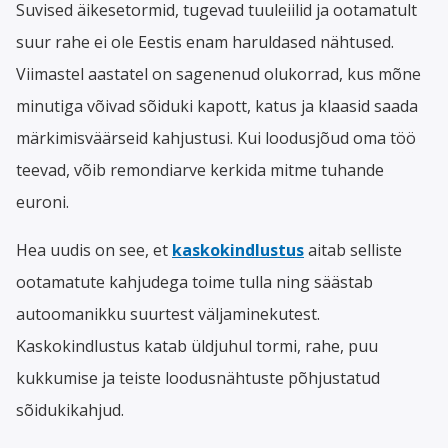
Suvised äikesetormid, tugevad tuuleiilid ja ootamatult
suur rahe ei ole Eestis enam haruldased nähtused.
Viimastel aastatel on sagenenud olukorrad, kus mõne
minutiga võivad sõiduki kapott, katus ja klaasid saada
märkimisväärseid kahjustusi. Kui loodusjõud oma töö
teevad, võib remondiarve kerkida mitme tuhande
euroni.
Hea uudis on see, et
kaskokindlustus
aitab selliste
ootamatute kahjudega toime tulla ning säästab
autoomanikku suurtest väljaminekutest.
Kaskokindlustus katab üldjuhul tormi, rahe, puu
kukkumise ja teiste loodusnähtuste põhjustatud
sõidukikahjud.