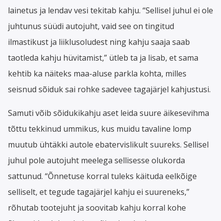
lainetus ja lendav vesi tekitab kahju. “Sellisel juhul ei ole
juhtunus süüdi autojuht, vaid see on tingitud
ilmastikust ja liiklusoludest ning kahju saaja saab
taotleda kahju hüvitamist,” ütleb ta ja lisab, et sama
kehtib ka näiteks maa-aluse parkla kohta, milles
seisnud sõiduk sai rohke sadevee tagajärjel kahjustusi.
Samuti võib sõidukikahju aset leida suure äikesevihma
tõttu tekkinud ummikus, kus muidu tavaline lomp
muutub ühtäkki autole ebatervislikult suureks. Sellisel
juhul pole autojuht meelega sellisesse olukorda
sattunud. “Õnnetuse korral tuleks käituda eelkõige
selliselt, et tegude tagajärjel kahju ei suureneks,”
rõhutab tootejuht ja soovitab kahju korral kohe