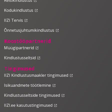
Reisikindlustus
launch
Kodukindlustus
launch
IIZI Tervis
launch
Õnnetusjuhtumikindlustus
launch
Koostööpartnerid
Müügipartnerid
launch
Kindlustusseltsid
launch
Tingimused
IIZI Kindlustusmaakler tingimused
launch
Isikuandmete töötlemine
launch
Kindlustusseltside tingimused
launch
IIZI.ee kasutustingimused
launch