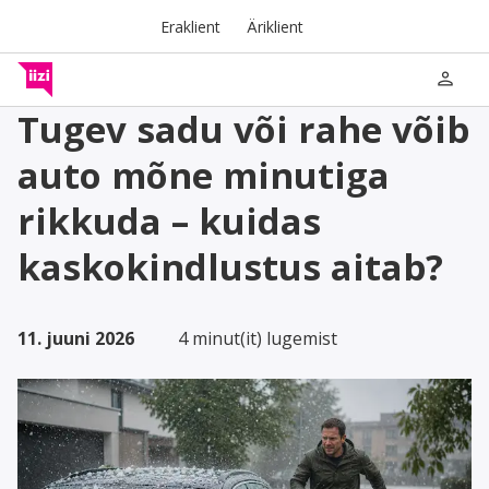
Eraklient
Äriklient
person
Tugev sadu või rahe võib
auto mõne minutiga
rikkuda – kuidas
kaskokindlustus aitab?
11. juuni 2026
4 minut(it) lugemist