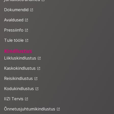
Dokumendid
launch
Avaldused
launch
Pressiinfo
launch
Tule tööle
launch
Kindlustus
Liikluskindlustus
launch
Kaskokindlustus
launch
Reisikindlustus
launch
Kodukindlustus
launch
IIZI Tervis
launch
Õnnetusjuhtumikindlustus
launch