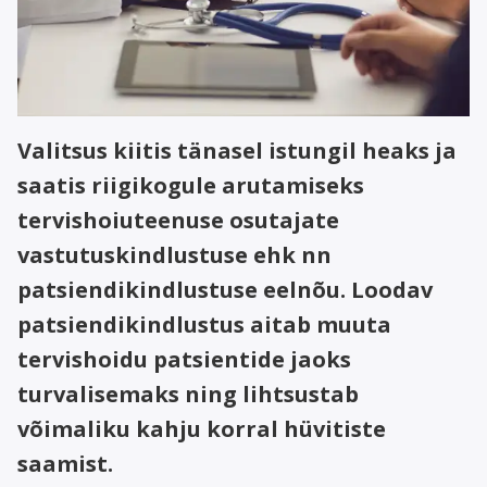
Valitsus kiitis tänasel istungil heaks ja
saatis riigikogule arutamiseks
tervishoiuteenuse osutajate
vastutuskindlustuse ehk nn
patsiendikindlustuse eelnõu. Loodav
patsiendikindlustus aitab muuta
tervishoidu patsientide jaoks
turvalisemaks ning lihtsustab
võimaliku kahju korral hüvitiste
saamist.