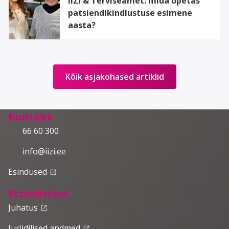
IIZI & Terviseamet: mida õpetas
patsiendikindlustuse esimene
aasta?
Kõik asjakohased artiklid
Kontakt
66 60 300
info@iizi.ee
Esindused
launch
Ettevõttest
Juhatus
launch
Juriidilised andmed
launch