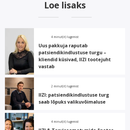
Loe lisaks
4 minut(it) lugemist
Uus pakkuja raputab
patsiendikindlustuse turgu –
kliendid küsivad, IIZI tootejuht
vastab
2 minut(it) lugemist
IIZI: patsiendikindlustuse turg
saab lõpuks valikuvõimaluse
4 minut(it) lugemist