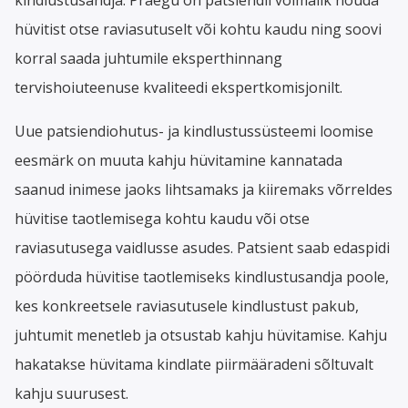
hüvitist otse raviasutuselt või kohtu kaudu ning soovi
korral saada juhtumile eksperthinnang
tervishoiuteenuse kvaliteedi ekspertkomisjonilt.
Uue patsiendiohutus- ja kindlustussüsteemi loomise
eesmärk on muuta kahju hüvitamine kannatada
saanud inimese jaoks lihtsamaks ja kiiremaks võrreldes
hüvitise taotlemisega kohtu kaudu või otse
raviasutusega vaidlusse asudes. Patsient saab edaspidi
pöörduda hüvitise taotlemiseks kindlustusandja poole,
kes konkreetsele raviasutusele kindlustust pakub,
juhtumit menetleb ja otsustab kahju hüvitamise. Kahju
hakatakse hüvitama kindlate piirmääradeni sõltuvalt
kahju suurusest.