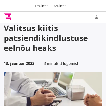
Eraklient
Äriklient
person
Valitsus kiitis
patsiendikindlustuse
eelnõu heaks
13. jaanuar 2022
3 minut(it) lugemist