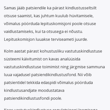
Samas jääb patsiendile ka pärast kindlustusseltsilt
otsuse saamist, kas juhtum kuulub hüvitamisele,
võimalus pöörduda lepituskomisjoni poole otsuse
vaidlustamiseks, kui ta otsusega ei nõustu.
Lepituskomisjon luuakse terviseameti juurde.
Kolm aastat pärast kohustusliku vastutuskindlustuse
süsteemi käivitumist on kavas analüüsida
vastutuskindlustuse toimimist ning järgmise sammuna
luua vajadusel patsiendikindlustusfond. Nii võib
patsientidel tekkida edaspidi võimalus pöörduda
kindlustusandjate moodustatava
patsiendikindlustusfondi poole.
Koos vastutuskindlustuse regulatsiooni loomisega