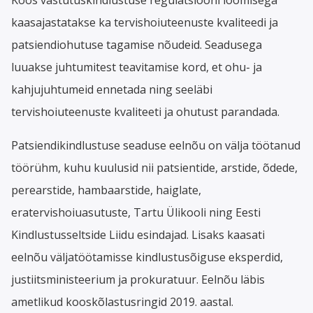
kaasajastatakse ka tervishoiuteenuste kvaliteedi ja
patsiendiohutuse tagamise nõudeid. Seadusega
luuakse juhtumitest teavitamise kord, et ohu- ja
kahjujuhtumeid ennetada ning seeläbi
tervishoiuteenuste kvaliteeti ja ohutust parandada.
Patsiendikindlustuse seaduse eelnõu on välja töötanud
töörühm, kuhu kuulusid nii patsientide, arstide, õdede,
perearstide, hambaarstide, haiglate,
eratervishoiuasutuste, Tartu Ülikooli ning Eesti
Kindlustusseltside Liidu esindajad. Lisaks kaasati
eelnõu väljatöötamisse kindlustusõiguse eksperdid,
justiitsministeerium ja prokuratuur. Eelnõu läbis
ametlikud kooskõlastusringid 2019. aastal.