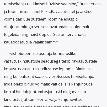
tervisekahju tekkimisel hüvitise saamine,“ ütles tervise-
ja tööminister Tanel Kiik. „Raviasutustel ja arstidel
võimaldab uue süsteemi loomine edaspidi
ohujuhtumitega senisest avatumalt ja julgemalt
tegeleda ning neist õppida. See on tervishoius
kauaoodatud ja vajalik samm.“
Tervishoiuteenuse osutaja kohustusliku
vastutuskindlustuse seadusega tekib raviasutustele
kohustus vastutuskindlustuse lepingu sõlmimiseks
ning kui patsient saab raviprotsessis tervisekahju,
mida oleks olnud võimalik vältida, siis kahjunõude
korral hindab juhtumi asjaolusid ning maksab
kindlustusjuhtumi korral välja kahjuhüvitise
kindlustusandja. Praegu on patsiendil võimalik nõuda