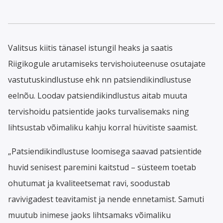
Valitsus kiitis tänasel istungil heaks ja saatis
Riigikogule arutamiseks tervishoiuteenuse osutajate
vastutuskindlustuse ehk nn patsiendikindlustuse
eelnõu. Loodav patsiendikindlustus aitab muuta
tervishoidu patsientide jaoks turvalisemaks ning
lihtsustab võimaliku kahju korral hüvitiste saamist.
„Patsiendikindlustuse loomisega saavad patsientide
huvid senisest paremini kaitstud – süsteem toetab
ohutumat ja kvaliteetsemat ravi, soodustab
ravivigadest teavitamist ja nende ennetamist. Samuti
muutub inimese jaoks lihtsamaks võimaliku