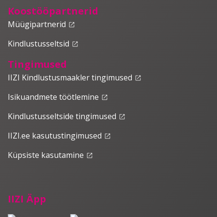
Koostööpartnerid
Müügipartnerid
launch
Kindlustusseltsid
launch
Tingimused
IIZI Kindlustusmaakler tingimused
launch
Isikuandmete töötlemine
launch
Kindlustusseltside tingimused
launch
IIZI.ee kasutustingimused
launch
Küpsiste kasutamine
launch
IIZI Äpp