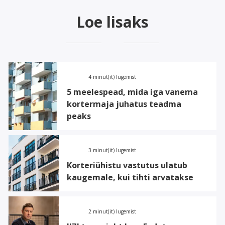
Loe lisaks
4 minut(it) lugemist
5 meelespead, mida iga vanema
kortermaja juhatus teadma
peaks
3 minut(it) lugemist
Korteriühistu vastutus ulatub
kaugemale, kui tihti arvatakse
2 minut(it) lugemist