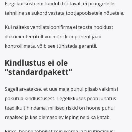
Isegi kui süsteem tundub töötavat, ei pruugi selle
tehniline seisukord vastata tootjapoolsetele nõuetele.
Kui näiteks ventilatsioonifirma ei teosta hooldust
dokumenteeritult või mõni komponent jääb
kontrollimata, võib see tühistada garantii.
Kindlustus ei ole
“standardpakett”
Sageli arvatakse, et uue maja puhul piisab vaikimisi
pakutud kindlustusest. Tegelikkuses peab juhatus
teadlikult hindama, millised riskid on hoone puhul
reaalsed ja kas olemasolev leping neid ka katab.
Riske, hoone tehnilist seisukorda ja turutingimusi