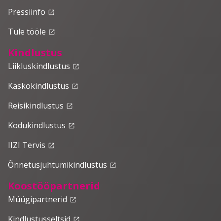
Pressiinfo
launch
Tule tööle
launch
Kindlustus
Liikluskindlustus
launch
Kaskokindlustus
launch
Reisikindlustus
launch
Kodukindlustus
launch
IIZI Tervis
launch
Õnnetusjuhtumikindlustus
launch
Koostööpartnerid
Müügipartnerid
launch
Kindlustusseltsid
launch