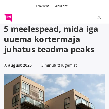
Eraklient
Äriklient
person
5 meelespead, mida iga
uuema kortermaja
juhatus teadma peaks
7. august 2025
3 minut(it) lugemist