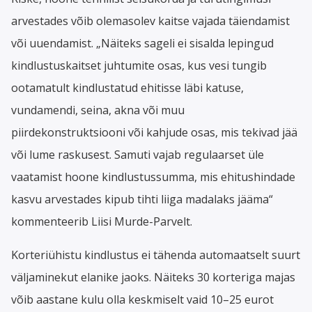
arvestades võib olemasolev kaitse vajada täiendamist
või uuendamist. „Näiteks sageli ei sisalda lepingud
kindlustuskaitset juhtumite osas, kus vesi tungib
ootamatult kindlustatud ehitisse läbi katuse,
vundamendi, seina, akna või muu
piirdekonstruktsiooni või kahjude osas, mis tekivad jää
või lume raskusest. Samuti vajab regulaarset üle
vaatamist hoone kindlustussumma, mis ehitushindade
kasvu arvestades kipub tihti liiga madalaks jääma“
kommenteerib Liisi Murde-Parvelt.
Korteriühistu kindlustus ei tähenda automaatselt suurt
väljaminekut elanike jaoks. Näiteks 30 korteriga majas
võib aastane kulu olla keskmiselt vaid 10–25 eurot