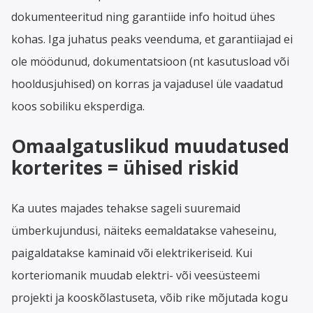
dokumenteeritud ning garantiide info hoitud ühes
kohas. Iga juhatus peaks veenduma, et garantiiajad ei
ole möödunud, dokumentatsioon (nt kasutusload või
hooldusjuhised) on korras ja vajadusel üle vaadatud
koos sobiliku eksperdiga.
Omaalgatuslikud muudatused
korterites = ühised riskid
Ka uutes majades tehakse sageli suuremaid
ümberkujundusi, näiteks eemaldatakse vaheseinu,
paigaldatakse kaminaid või elektrikeriseid. Kui
korteriomanik muudab elektri- või veesüsteemi
projekti ja kooskõlastuseta, võib rike mõjutada kogu