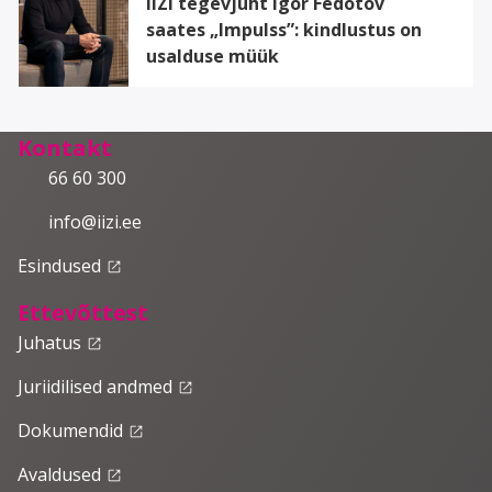
IIZI tegevjuht Igor Fedotov
saates „Impulss”: kindlustus on
usalduse müük
Kontakt
66 60 300
info@iizi.ee
Esindused
launch
Ettevõttest
Juhatus
launch
Juriidilised andmed
launch
Dokumendid
launch
Avaldused
launch