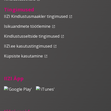
Tingimused
IIZI Kindlustusmaakler tingimused
launch
Isikuandmete töötlemine
launch
Kindlustusseltside tingimused
launch
IIZI.ee kasutustingimused
launch
Küpsiste kasutamine
launch
IIZI Äpp