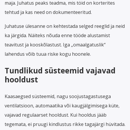
maja. Juhatus peaks teadma, mis töid on korterites
tehtud ja kas need on dokumenteeritud.
Juhatuse ülesanne on kehtestada selged reeglid ja neid
ka järgida. Näiteks nõuda enne tööde alustamist
teavitust ja kooskõlastust. Iga „omaalgatuslik“
lahendus võib tuua riske kogu hoonele.
Tundlikud süsteemid vajavad
hooldust
Kaasaegsed süsteemid, nagu soojustagastusega
ventilatsioon, automaatika või kaugjälgimisega küte,
vajavad regulaarset hooldust. Kui hooldus jääb
tegemata, ei pruugi kindlustus rikke tagajärgi hüvitada.