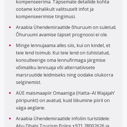
kompenseerima. Täpsemate detailide kohta
ootame kohalikult valitsuselt infot ja
kompenseerimise tingimusi.
Araabia Ühendemiraatide õhuruum on suletud.
Õhuruumi avamise täpset prognoosi ei ole.
Minge lennujaama alles siis, kui on kindel, et
teie lend toimub. Kui teie lend on tühistatud,
konsulteerige oma lennufirmaga järgmise
võimaliku lennuaja või alternatiivsete
marsruutide leidmiseks ning oodake olukorra
selginemist.
AÜE maismaapiir Omaaniga (Hatta–Al Wajajah’
piiripunkt) on avatud, kuid liikumine piiril on
väga aeglane.
Araabia Ühendemiraatide infoliin turistidele:
Abu Dhabi Tourism Police +971 28002626 ja