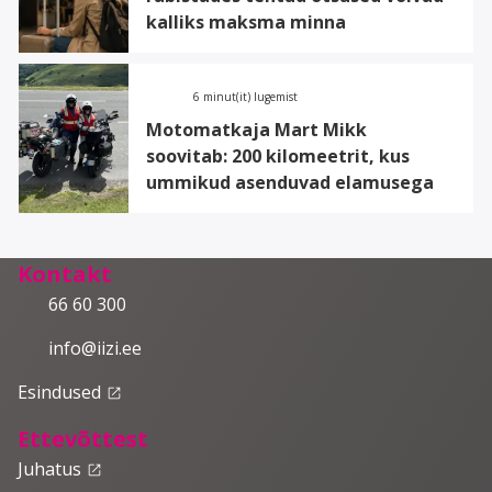
kalliks maksma minna
6 minut(it) lugemist
Motomatkaja Mart Mikk
soovitab: 200 kilomeetrit, kus
ummikud asenduvad elamusega
Kontakt
66 60 300
info@iizi.ee
Esindused
launch
Ettevõttest
Juhatus
launch