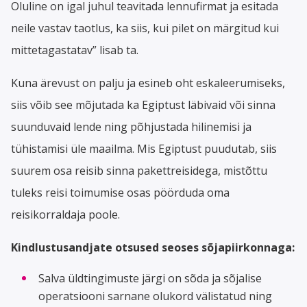
Oluline on igal juhul teavitada lennufirmat ja esitada
neile vastav taotlus, ka siis, kui pilet on märgitud kui
mittetagastatav” lisab ta.
Kuna ärevust on palju ja esineb oht eskaleerumiseks,
siis võib see mõjutada ka Egiptust läbivaid või sinna
suunduvaid lende ning põhjustada hilinemisi ja
tühistamisi üle maailma. Mis Egiptust puudutab, siis
suurem osa reisib sinna pakettreisidega, mistõttu
tuleks reisi toimumise osas pöörduda oma
reisikorraldaja poole.
Kindlustusandjate otsused seoses sõjapiirkonnaga:
Salva üldtingimuste järgi on sõda ja sõjalise
operatsiooni sarnane olukord välistatud ning