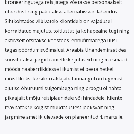
broneeringutega reisijatega võetakse personaalselt
ühendust ning pakutakse alternatiivseid lahendusi.
Sihtkohtades viibivatele klientidele on vajadusel
korraldatud majutus, toitlustus ja kohapealne tugi ning
aktiivselt otsitakse koostöös lennufirmadega uusi
tagasipöördumisvõimalusi. Araabia Ühendemiraatides
soovitatakse järgida ametlikke juhiseid ning maismaad
mööda naaberriikidesse liikumist ei peeta hetkel
mõistlikuks. Reisikorraldajate hinnangul on tegemist
ajutise õhuruumi sulgemisega ning praegu ei nähta
pikaajalist mõju reisiplaanidele või hindadele. Kliente
teavitatakse kõigist muudatustest jooksvalt ning
järgmine ametlik ülevaade on planeeritud 4. märtsile.