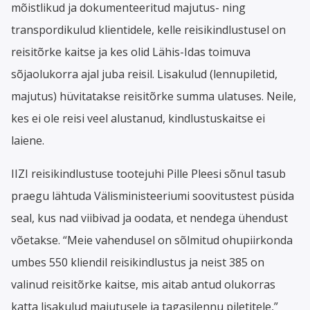
mõistlikud ja dokumenteeritud majutus- ning
transpordikulud klientidele, kelle reisikindlustusel on
reisitõrke kaitse ja kes olid Lähis-Idas toimuva
sõjaolukorra ajal juba reisil. Lisakulud (lennupiletid,
majutus) hüvitatakse reisitõrke summa ulatuses. Neile,
kes ei ole reisi veel alustanud, kindlustuskaitse ei
laiene.
IIZI reisikindlustuse tootejuhi Pille Pleesi sõnul tasub
praegu lähtuda Välisministeeriumi soovitustest püsida
seal, kus nad viibivad ja oodata, et nendega ühendust
võetakse. “Meie vahendusel on sõlmitud ohupiirkonda
umbes 550 kliendil reisikindlustus ja neist 385 on
valinud reisitõrke kaitse, mis aitab antud olukorras
katta lisakulud majutusele ja tagasilennu piletitele,”