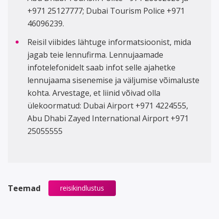
+971 25127777; Dubai Tourism Police +971
46096239.
Reisil viibides lähtuge informatsioonist, mida
jagab teie lennufirma. Lennujaamade
infotelefonidelt saab infot selle ajahetke
lennujaama sisenemise ja väljumise võimaluste
kohta. Arvestage, et liinid võivad olla
ülekoormatud: Dubai Airport +971 4224555,
Abu Dhabi Zayed International Airport +971
25055555
Teemad
reisikindlustus