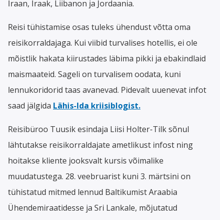
Iraan, Iraak, Liibanon ja Jordaania.
Reisi tühistamise osas tuleks ühendust võtta oma
reisikorraldajaga. Kui viibid turvalises hotellis, ei ole
mõistlik hakata kiirustades läbima pikki ja ebakindlaid
maismaateid. Sageli on turvalisem oodata, kuni
lennukoridorid taas avanevad. Pidevalt uuenevat infot
saad jälgida
Lähis-Ida kriisiblogist.
Reisibüroo Tuusik esindaja Liisi Holter-Tilk sõnul
lähtutakse reisikorraldajate ametlikust infost ning
hoitakse kliente jooksvalt kursis võimalike
muudatustega. 28. veebruarist kuni 3. märtsini on
tühistatud mitmed lennud Baltikumist Araabia
Ühendemiraatidesse ja Sri Lankale, mõjutatud