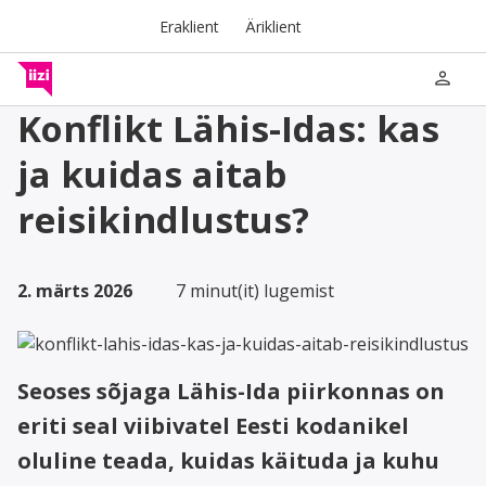
Eraklient
Äriklient
person
Konflikt Lähis-Idas: kas
ja kuidas aitab
reisikindlustus?
2. märts 2026
7 minut(it) lugemist
Seoses sõjaga Lähis-Ida piirkonnas on
eriti seal viibivatel Eesti kodanikel
oluline teada, kuidas käituda ja kuhu