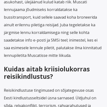
asukohast, ülejäänud kulud katab riik. Muscati
lennujaama jõudmiseks korraldatakse ka
bussitransport, kuid sellele saavad koha broneerida
ainult erilennu piletiga reisijad. Juba tegeletakse ka
järgmise lennu korraldamisega ning selle kohta
saadetakse info e-posti ja SMSi teel; inimestel, kes ei
saa esimesele lennule piletit, palutakse ilma kinnitatud
lennupiletita Muscatisse mitte liikuda.
Kuidas aitab kriisiolukorras
reisikindlustus?
Reisikindlustuse tingimused on sõjategevuse osas
Eesti kindlustusseltsidel üsna sarnased. Üldjuhul on
sõda, relvakonflikt, terrorism, rahvarahutused ja