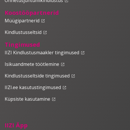
Õnnetusjuhtumikindlustus
launch
Koostööpartnerid
Müügipartnerid
launch
Kindlustusseltsid
launch
Tingimused
IIZI Kindlustusmaakler tingimused
launch
Isikuandmete töötlemine
launch
Kindlustusseltside tingimused
launch
IIZI.ee kasutustingimused
launch
Küpsiste kasutamine
launch
IIZI Äpp