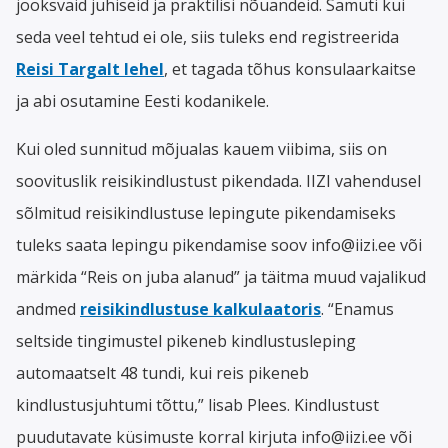
jooksvaid juhiseid ja praktilisi nõuandeid. Samuti kui
seda veel tehtud ei ole, siis tuleks end registreerida
Reisi Targalt lehel
, et tagada tõhus konsulaarkaitse
ja abi osutamine Eesti kodanikele.
Kui oled sunnitud mõjualas kauem viibima, siis on
soovituslik reisikindlustust pikendada. IIZI vahendusel
sõlmitud reisikindlustuse lepingute pikendamiseks
tuleks saata lepingu pikendamise soov info@iizi.ee või
märkida “Reis on juba alanud” ja täitma muud vajalikud
andmed
reisikindlustuse kalkulaatoris
. “E
namus
seltside tingimustel pikeneb kindlustusleping
automaatselt 48 tundi, kui reis pikeneb
kindlustusjuhtumi tõttu,” lisab Plees.
Kindlustust
puudutavate küsimuste korral kirjuta info@iizi.ee või