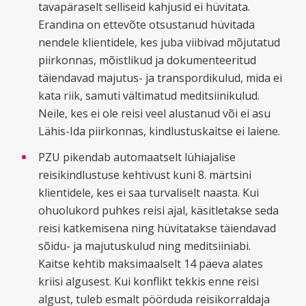
tavapäraselt selliseid kahjusid ei hüvitata.
Erandina on ettevõte otsustanud hüvitada
nendele klientidele, kes juba viibivad mõjutatud
piirkonnas, mõistlikud ja dokumenteeritud
täiendavad majutus- ja transpordikulud, mida ei
kata riik, samuti vältimatud meditsiinikulud.
Neile, kes ei ole reisi veel alustanud või ei asu
Lähis-Ida piirkonnas, kindlustuskaitse ei laiene.
PZU pikendab automaatselt lühiajalise
reisikindlustuse kehtivust kuni 8. märtsini
klientidele, kes ei saa turvaliselt naasta. Kui
ohuolukord puhkes reisi ajal, käsitletakse seda
reisi katkemisena ning hüvitatakse täiendavad
sõidu- ja majutuskulud ning meditsiiniabi.
Kaitse kehtib maksimaalselt 14 päeva alates
kriisi algusest. Kui konflikt tekkis enne reisi
algust, tuleb esmalt pöörduda reisikorraldaja