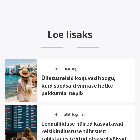
Loe lisaks
4 minut(it) lugemist
Üllatusreisid koguvad hoogu,
kuid soodsaid viimase hetke
pakkumisi napib
4 minut(it) lugemist
Lennuliikluse häired kasvatavad
reisikindlustuse tähtsust:
rabistades tehtud otsused võivad