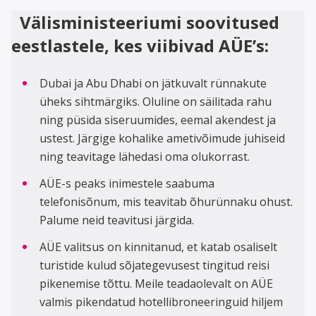
Välisministeeriumi soovitused
eestlastele, kes viibivad AÜE’s:
Dubai ja Abu Dhabi on jätkuvalt rünnakute
üheks sihtmärgiks. Oluline on säilitada rahu
ning püsida siseruumides, eemal akendest ja
ustest. Järgige kohalike ametivõimude juhiseid
ning teavitage lähedasi oma olukorrast.
AÜE-s peaks inimestele saabuma
telefonisõnum, mis teavitab õhurünnaku ohust.
Palume neid teavitusi järgida.
AÜE valitsus on kinnitanud, et katab osaliselt
turistide kulud sõjategevusest tingitud reisi
pikenemise tõttu. Meile teadaolevalt on AÜE
valmis pikendatud hotellibroneeringuid hiljem