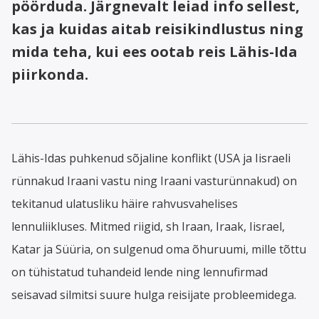
pöörduda. Järgnevalt leiad info sellest,
kas ja kuidas aitab reisikindlustus ning
mida teha, kui ees ootab reis Lähis-Ida
piirkonda.
Lähis-Idas puhkenud sõjaline konflikt (USA ja Iisraeli
rünnakud Iraani vastu ning Iraani vasturünnakud) on
tekitanud ulatusliku häire rahvusvahelises
lennuliikluses. Mitmed riigid, sh Iraan, Iraak, Iisrael,
Katar ja Süüria, on sulgenud oma õhuruumi, mille tõttu
on tühistatud tuhandeid lende ning lennufirmad
seisavad silmitsi suure hulga reisijate probleemidega.