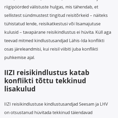
riigipöörded välistuste hulgas, mis tähendab, et
sellistest sündmustest tingitud reisitõrkeid – näiteks
tühistatud lende, reisikatkestusi või lisamajutuse
kulusid – tavapärane reisikindlustus ei hüvita. Küll aga
teevad mitmed kindlustusandjad Lähis-Ida konflikti
osas järeleandmisi, kui reisil viibiti juba konflikti
puhkemise ajal.
IIZI reisikindlustus katab
konflikti tõttu tekkinud
lisakulud
IIZI reisikindlustuse kindlustusandjad Seesam ja LHV
on otsustanud hüvitada tekkinud täiendavad