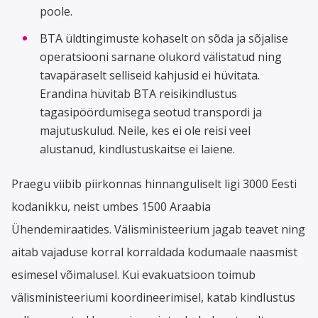
poole.
BTA üldtingimuste kohaselt on sõda ja sõjalise
operatsiooni sarnane olukord välistatud ning
tavapäraselt selliseid kahjusid ei hüvitata.
Erandina hüvitab BTA reisikindlustus
tagasipöördumisega seotud transpordi ja
majutuskulud. Neile, kes ei ole reisi veel
alustanud, kindlustuskaitse ei laiene.
Praegu viibib piirkonnas hinnanguliselt ligi 3000 Eesti
kodanikku, neist umbes 1500 Araabia
Ühendemiraatides. Välisministeerium jagab teavet ning
aitab vajaduse korral korraldada kodumaale naasmist
esimesel võimalusel. Kui evakuatsioon toimub
välisministeeriumi koordineerimisel, katab kindlustus