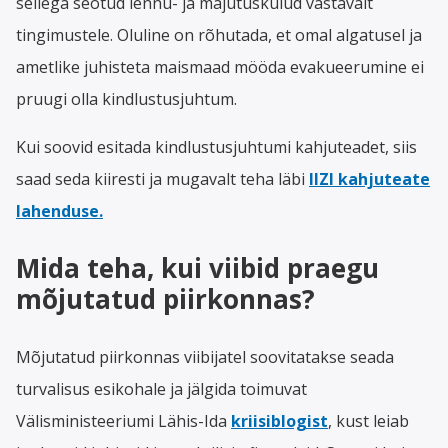
sellega seotud lennu- ja majutuskulud vastavalt
tingimustele. Oluline on rõhutada, et omal algatusel ja
ametlike juhisteta maismaad mööda evakueerumine ei
pruugi olla kindlustusjuhtum.
Kui soovid esitada kindlustusjuhtumi kahjuteadet, siis
saad seda kiiresti ja mugavalt teha läbi
IIZI kahjuteate
lahenduse.
Mida teha, kui viibid praegu
mõjutatud piirkonnas?
Mõjutatud piirkonnas viibijatel soovitatakse seada
turvalisus esikohale ja jälgida toimuvat
Välisministeeriumi Lähis-Ida
kriisiblogist
, kust leiab