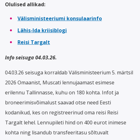
Olulised allikad:
Välisministeeriumi konsulaarinfo
Lähis-Ida kriisiblogi
Reisi Targalt
Info seisuga 04.03.26.
04.03.26 seisuga korraldab Välisministeerium 5. märtsil
2026 Omaanist, Muscati lennujaamast esimese
erilennu Tallinnasse, kuhu on 180 kohta. Infot ja
broneerimisvõimalust saavad otse need Eesti
kodanikud, kes on registreerinud oma reisi Reisi
Targalt lehel. Lennupileti hind on 400 eurot inimese
kohta ning lisandub transfeeritasu sõltuvalt