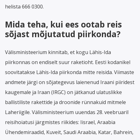
helista 666 0300.
Mida teha, kui ees ootab reis
sõjast mõjutatud piirkonda?
Välisministeerium kinnitab, et kogu Lähis-Ida
piirkonnas on endiselt suur raketioht. Eesti kodanikel
soovitatakse Lähis-Ida piirkonda mitte reisida. Viimaste
andmete järgi on sõjategevus laienenud Iraani piiridest
kaugemale ja Iraan (IRGC) on jätkanud ulatuslikke
ballistiliste rakettide ja droonide rünnakuid mitmele
Laheriigile. Välisministeerium uuendas 28. veebruaril
reisihoiatusi järgmistes riikides: Iisrael, Araabia
Ühendemiraadid, Kuveit, Saudi Araabia, Katar, Bahrein,