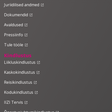
Juriidilised andmed
launch
Dokumendid
launch
Avaldused
launch
Pressiinfo
launch
Tule tööle
launch
Kindlustus
Liikluskindlustus
launch
Kaskokindlustus
launch
Reisikindlustus
launch
Kodukindlustus
launch
IIZI Tervis
launch