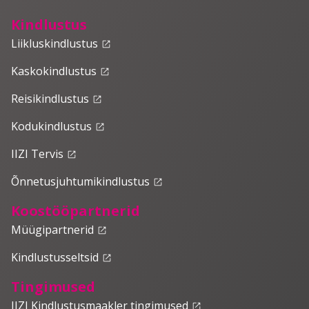
Kindlustus
Liikluskindlustus
launch
Kaskokindlustus
launch
Reisikindlustus
launch
Kodukindlustus
launch
IIZI Tervis
launch
Õnnetusjuhtumikindlustus
launch
Koostööpartnerid
Müügipartnerid
launch
Kindlustusseltsid
launch
Tingimused
IIZI Kindlustusmaakler tingimused
launch