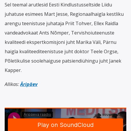
Sel teemal arutlesid Eesti Kindlustusseltside Liidu
juhatuse esimees Mart Jesse, Regionaalhaigla kestliku
arengu teenistuse juhataja Priit Tohver, Ellex Raidla
vandeadvokaat Ants Nõmper, Tervishoiuteenuste
kvaliteedi ekspertkomisjoni juht Marika Väli, Pärnu
haigla kvaliteediteenistuse juht doktor Teele Orgse,
Põletikulise soolehaiguse patsiendiühingu juht Janek
Kapper.
Allikas:
Äripäev