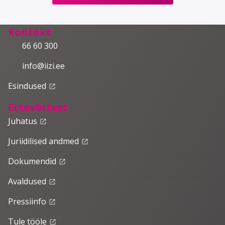
Kontakt
66 60 300
info@iizi.ee
Esindused
launch
Ettevõttest
Juhatus
launch
Juriidilised andmed
launch
Dokumendid
launch
Avaldused
launch
Pressiinfo
launch
Tule tööle
launch