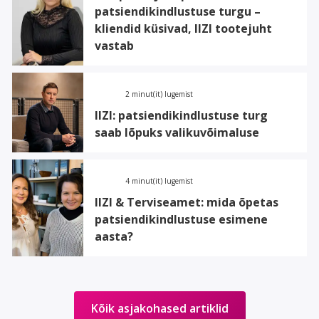
patsiendikindlustuse turgu –
kliendid küsivad, IIZI tootejuht
vastab
2 minut(it) lugemist
IIZI: patsiendikindlustuse turg
saab lõpuks valikuvõimaluse
4 minut(it) lugemist
IIZI & Terviseamet: mida õpetas
patsiendikindlustuse esimene
aasta?
Kõik asjakohased artiklid