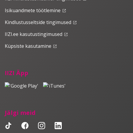
Isikuandmete töötlemine
launch
Kindlustusseltside tingimused
launch
IIZI.ee kasutustingimused
launch
Küpsiste kasutamine
launch
IIZI Äpp
Jälgi meid