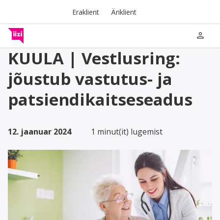
Eraklient
Äriklient
person
KUULA | Vestlusring:
jõustub vastutus- ja
patsiendikaitseseadus
12. jaanuar 2024
1 minut(it) lugemist