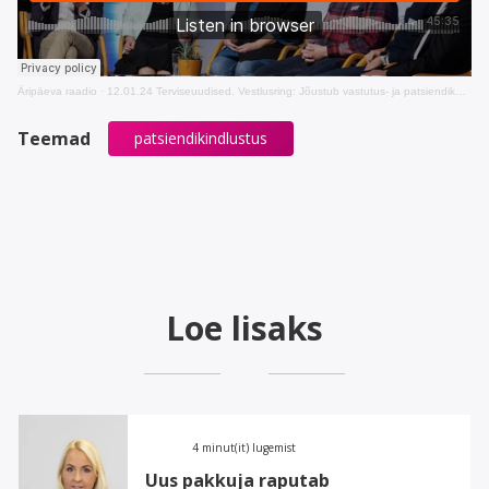
Äripäeva raadio
·
12.01.24 Terviseuudised. Vestlusring: Jõustub vastutus- ja patsiendikaitseseadus
Teemad
patsiendikindlustus
Loe lisaks
4 minut(it) lugemist
Uus pakkuja raputab