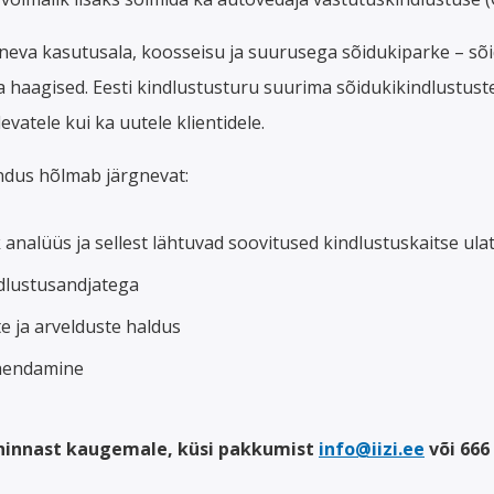
eva kasutusala, koosseisu ja suurusega sõidukiparke – sõi
 haagised. Eesti kindlustusturu suurima sõidukikindlustust
vatele kui ka uutele klientidele.
ndus hõlmab järgnevat:
 analüüs ja sellest lähtuvad soovitused kindlustuskaitse ula
ndlustusandjatega
e ja arvelduste haldus
ahendamine
 hinnast kaugemale, küsi pakkumist
info@iizi.ee
või 666