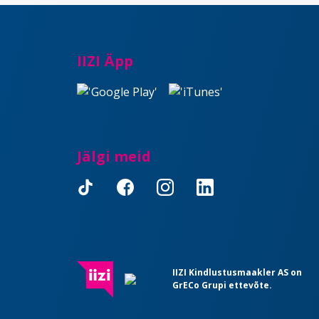
IIZI Äpp
Jälgi meid
IIZI Kindlustusmaakler AS on
GrECo Grupi ettevõte.