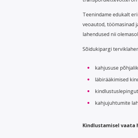
Teenindame edukalt erin
veoautod, töömasinad ja
lahendused nii olemasole
Sõidukipargi terviklahe
kahjususe põhjalik
läbirääkimised ki
kindlustuslepingut
kahjujuhtumite l
Kindlustamisel vaata