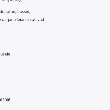
duautod, bussid,
e ostjana leiame sobivad
tusele
 0300!