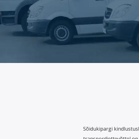
Sõidukipargi kindlustus
transpordiettevõttel on