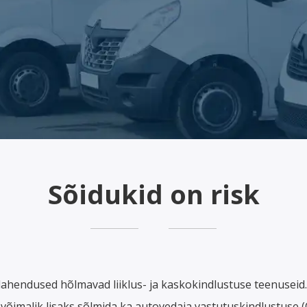
Sõidukid on risk
lahendused hõlmavad liiklus- ja kaskokindlustuse teenuseid.
 võimalik lisaks sõlmida ka autovedaja vastutuskindlustuse 