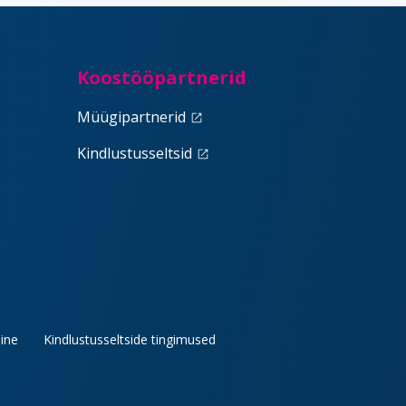
Koostööpartnerid
Müügipartnerid
launch
Kindlustusseltsid
launch
ine
Kindlustusseltside tingimused