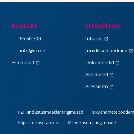
Kontakt
Ettevõttest
66 60 300
Juhatus
launch
info@iizi.ee
Juriidilised andmed
launch
Esindused
Dokumendid
launch
launch
Avaldused
launch
Pressiinfo
launch
IIZI Kindlustusmaakler tingimused
Isikuandmete töötlem
Küpsiste kasutamine
IIZI.ee kasutustingimused