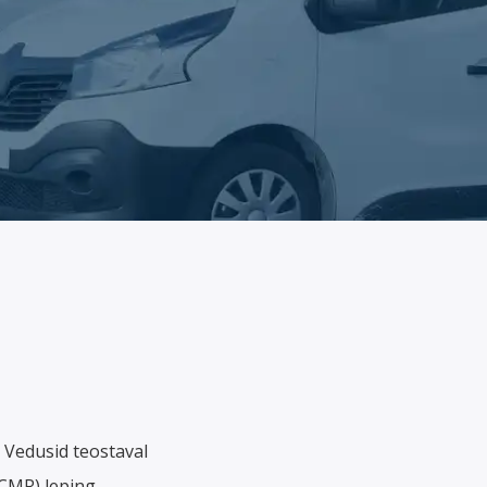
 Vedusid teostaval
(CMR) leping.