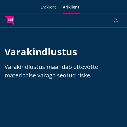
Eraklient
Äriklient
person
Varakindlustus
Varakindlustus maandab ettevõtte
materiaalse varaga seotud riske.