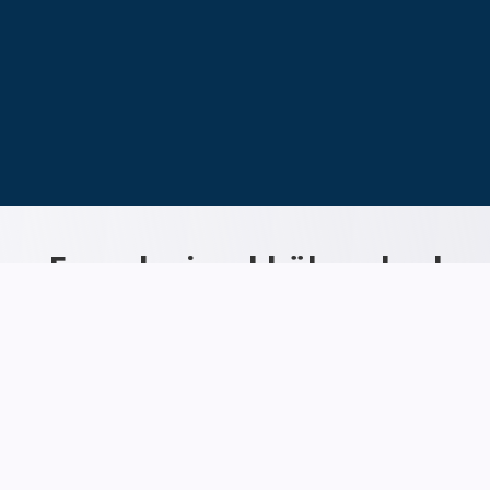
Enamlevinud küberohud
Küberriskid on igal ettevõttel, mille tegevus sõltub
andmetest ja infosüsteemidest.