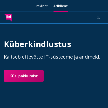
Eraklient
Äriklient
person
Küberkindlustus
Kaitseb ettevõtte IT-süsteeme ja andmeid.
Küsi pakkumist