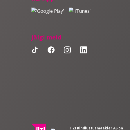
Jälgi meid
IIZI Kindlustusmaakler AS on