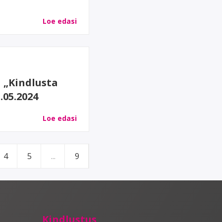
Loe edasi
 „Kindlusta
.05.2024
Loe edasi
4
5
...
9
Kindlustus