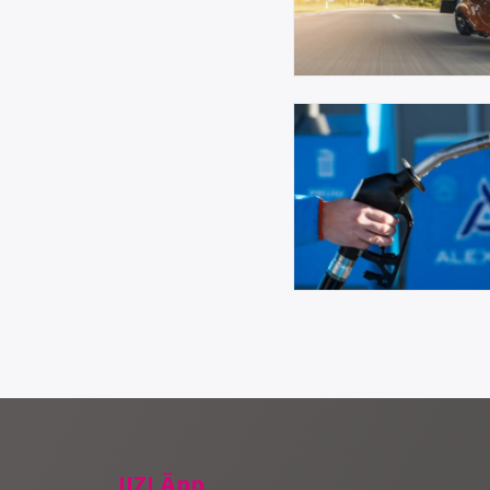
IIZI Äpp