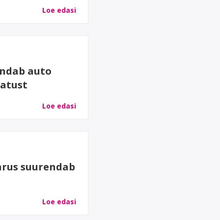
Kaitse oma jetti kokkupõrgete,
Loe edasi
varguse või transportimisel
tekkinud kahjude ja
vastutusnõuete eest.
indab auto
aatust
Loe edasi
marus suurendab
Loe edasi