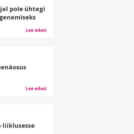
al pole ühtegi
õgenemiseks
Loe edasi
tõenäosus
Loe edasi
 liiklusesse