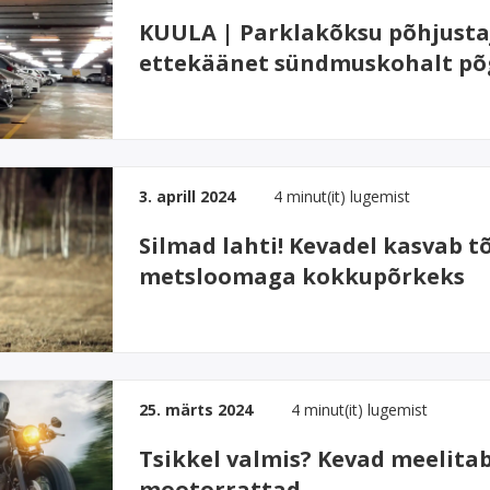
KUULA | Parklakõksu põhjustaj
ettekäänet sündmuskohalt p
3. aprill 2024
4 minut(it) lugemist
Silmad lahti! Kevadel kasvab 
metsloomaga kokkupõrkeks
25. märts 2024
4 minut(it) lugemist
Tsikkel valmis? Kevad meelitab
mootorrattad