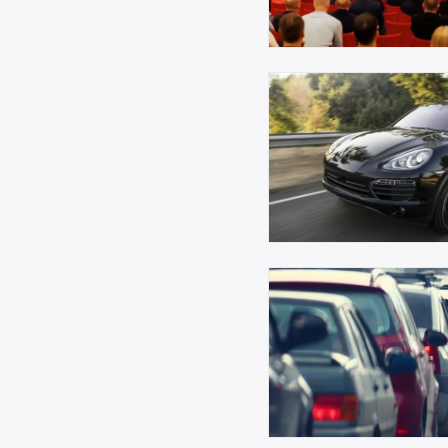
Broneeri ülevaatus kiiresti j
lihtsalt sobivaimas
ülevaatuspunktis.