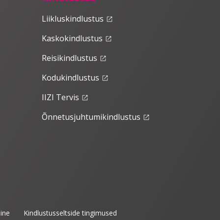
Liikluskindlustus
launch
Kaskokindlustus
launch
Reisikindlustus
launch
Kodukindlustus
launch
IIZI Tervis
launch
Õnnetusjuhtumikindlustus
launch
ine
Kindlustusseltside tingimused