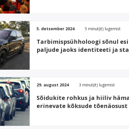
a
Kaitseb meresõidukit selle
kasutamisel, transportimisel ja
hoiustamisel.
5. detsember 2024
5 minut(it) lugemist
Tarbimispsühholoogi sõnul es
paljude jaoks identiteeti ja st
29. august 2024
3 minut(it) lugemist
Sõidukite rohkus ja hiiliv hä
erinevate kõksude tõenäosust