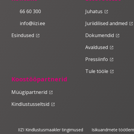
66 60 300
Juhatus
launch
info@iizi.ee
Juriidilised andmed
launch
Esindused
Dokumendid
launch
launch
Avaldused
launch
Pressiinfo
launch
Tule tööle
launch
Koostööpartnerid
Müügipartnerid
launch
Kindlustusseltsid
launch
IIZI Kindlustusmaakler tingimused
Isikuandmete töötlem