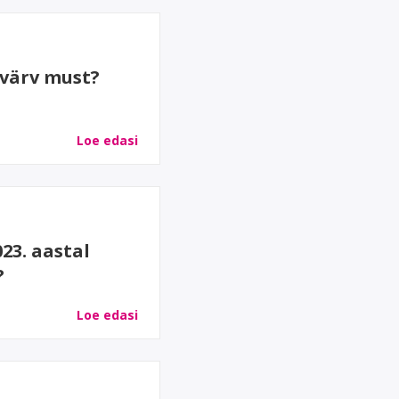
ovärv must?
Loe edasi
23. aastal
?
Loe edasi