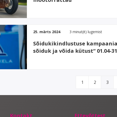
25. märts 2024
3 minut(it) lugemist
Sõidukikindlustuse kampaania
sõiduk ja võida kütust“ 01.04-31
1
2
3
Kontakt
Ettevõttest