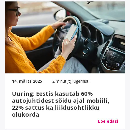
14. märts 2025
2 minut(it) lugemist
Uuring: Eestis kasutab 60%
autojuhtidest sõidu ajal mobiili,
22% sattus ka liiklusohtlikku
olukorda
Loe edasi