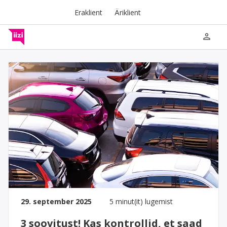
Eraklient
Äriklient
person
29. september 2025
5 minut(it) lugemist
3 soovitust! Kas kontrollid, et saad