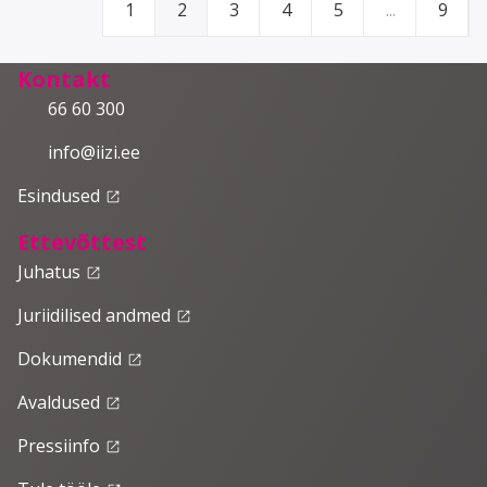
1
2
3
4
5
...
9
Kontakt
66 60 300
info@iizi.ee
Esindused
launch
Ettevõttest
Juhatus
launch
Juriidilised andmed
launch
Dokumendid
launch
Avaldused
launch
Pressiinfo
launch