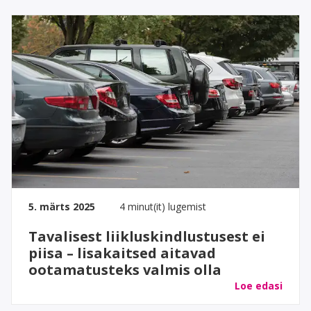
5. märts 2025
4 minut(it) lugemist
Tavalisest liikluskindlustusest ei
piisa – lisakaitsed aitavad
ootamatusteks valmis olla
Loe edasi