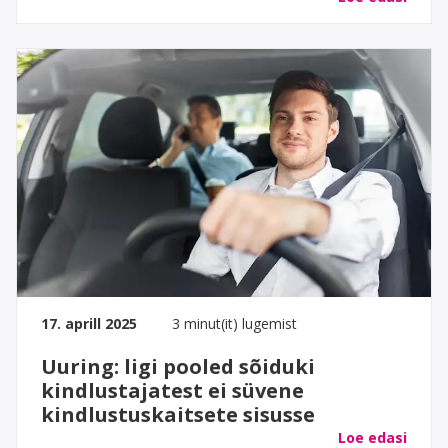
17. aprill 2025
3 minut(it) lugemist
Uuring: ligi pooled sõiduki
kindlustajatest ei süvene
kindlustuskaitsete sisusse
Loe edasi