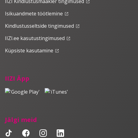
IIZI Kindlustusmaakler tingimused
launch
Isikuandmete töötlemine
launch
Kindlustusseltside tingimused
launch
IIZI.ee kasutustingimused
launch
Küpsiste kasutamine
launch
IIZI Äpp
Jälgi meid