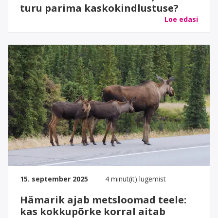
turu parima kaskokindlustuse?
Loe edasi
15. september 2025
4 minut(it) lugemist
Hämarik ajab metsloomad teele:
kas kokkupõrke korral aitab