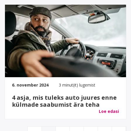
6. november 2024
3 minut(it) lugemist
4 asja, mis tuleks auto juures enne
külmade saabumist ära teha
Loe edasi