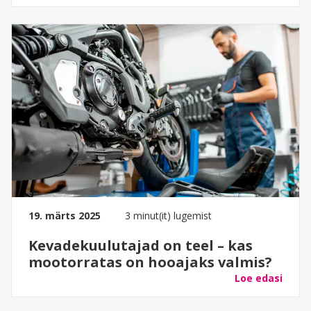
19. märts 2025
3 minut(it) lugemist
Kevadekuulutajad on teel – kas
mootorratas on hooajaks valmis?
Loe edasi