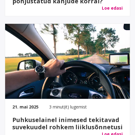
põhjustatud kahjude korral?
Loe edasi
21. mai 2025
3 minut(it) lugemist
Puhkuselainel inimesed tekitavad
suvekuudel rohkem liiklusõnnetusi
Loe edasi