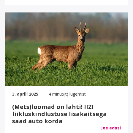
3. aprill 2025
4 minut(it) lugemist
(Mets)loomad on lahti! IIZI
liikluskindlustuse lisakaitsega
saad auto korda
Loe edasi