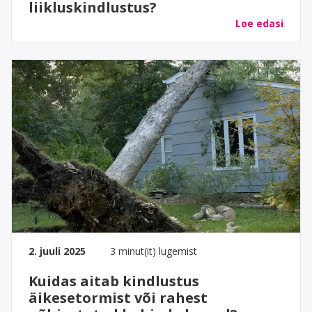
liikluskindlustus?
Loe edasi
2. juuli 2025
3 minut(it) lugemist
Kuidas aitab kindlustus
äikesetormist või rahest